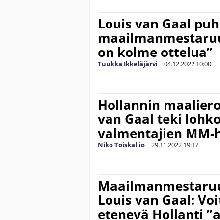
Louis van Gaal puh
maailmanmestaruud
on kolme ottelua”
Tuukka Ikkeläjärvi
|
04.12.2022
10:00
Hollannin maaliero
van Gaal teki lohk
valmentajien MM-h
Niko Toiskallio
|
29.11.2022
19:17
Maailmanmestaruu
Louis van Gaal: V
etenevä Hollanti ”