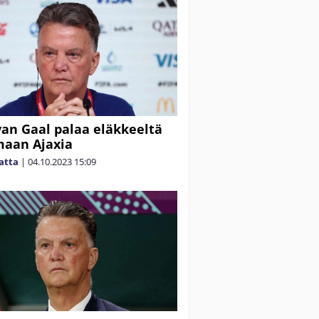
van Gaal palaa eläkkeeltä
maan Ajaxia
matta
|
04.10.2023
15:09