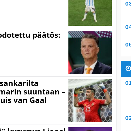
odotettu päätös:
 sankarilta
omarin suuntaan –
uis van Gaal