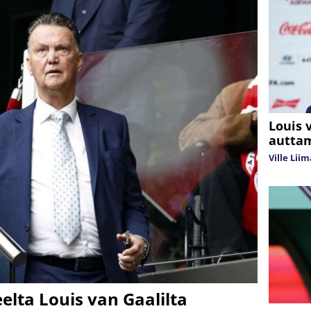
Louis 
autta
Ville Lii
elta Louis van Gaalilta