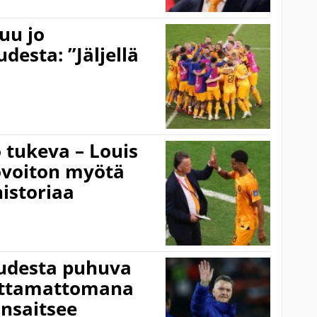
uu jo
esta: ”Jäljellä
 tukeva – Louis
ovoiton myötä
istoriaa
desta puhuva
oittamattomana
ansaitsee