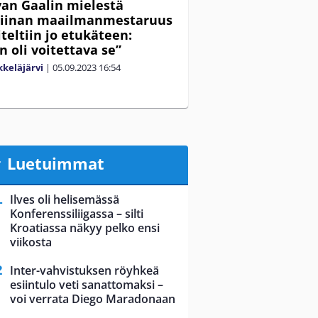
van Gaalin mielestä
tiinan maailmanmestaruus
teltiin jo etukäteen:
n oli voitettava se”
keläjärvi
|
05.09.2023
16:54
Luetuimmat
Ilves oli helisemässä
Konferenssiliigassa – silti
Kroatiassa näkyy pelko ensi
viikosta
Inter-vahvistuksen röyhkeä
esiintulo veti sanattomaksi –
voi verrata Diego Maradonaan