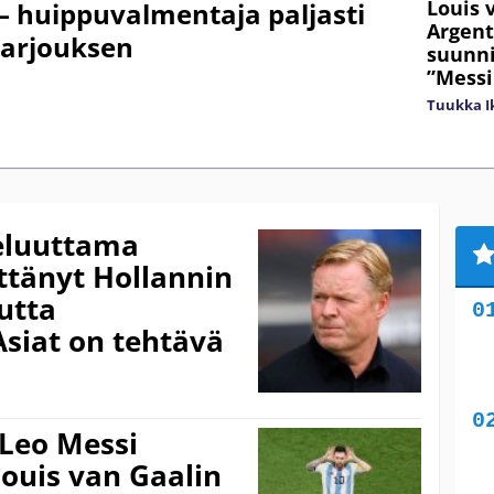
Louis 
 – huippuvalmentaja paljasti
Argen
tarjouksen
suunni
”Messi
Tuukka Ik
peluuttama
yttänyt Hollannin
utta
siat on tehtävä
Leo Messi
Louis van Gaalin