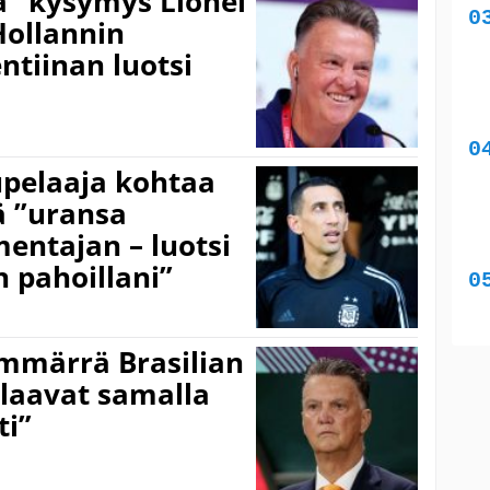
ä” kysymys Lionel
Hollannin
ntiinan luotsi
upelaaja kohtaa
ä ”uransa
ntajan – luotsi
n pahoillani”
ymmärrä Brasilian
laavat samalla
ti”