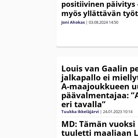
positiivinen päivitys
myös yllättävän työ
Joni Ahokas
|
03.08.2024
14:50
Louis van Gaalin 
jalkapallo ei miell
A-maajoukkueen u
päävalmentajaa: ”A
eri tavalla”
Tuukka Ikkeläjärvi
|
24.01.2023
10:14
MD: Tämän vuoksi 
tuuletti maaliaan 