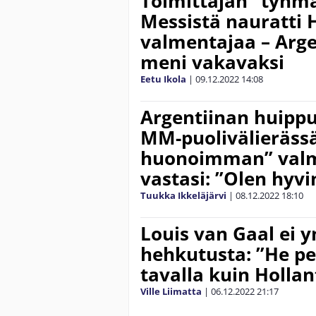
Toimittajan ”tyhm
Messistä nauratti 
valmentajaa – Arge
meni vakavaksi
Eetu Ikola
|
09.12.2022
14:08
Argentiinan huipp
MM-puolivälieräss
huonoimman” valme
vastasi: ”Olen hyvi
Tuukka Ikkeläjärvi
|
08.12.2022
18:10
Louis van Gaal ei 
hehkutusta: ”He pe
tavalla kuin Hollan
Ville Liimatta
|
06.12.2022
21:17