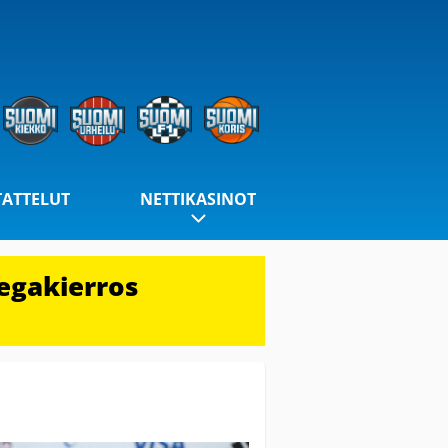
TATTELUT
NETTIKASINOT
egakierros