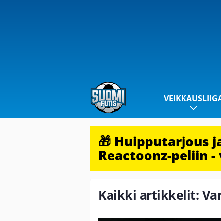
VEIKKAUSLIIG
🎁 Huipputarjous 
Reactoonz-peliin - 
Kaikki artikkelit: Va