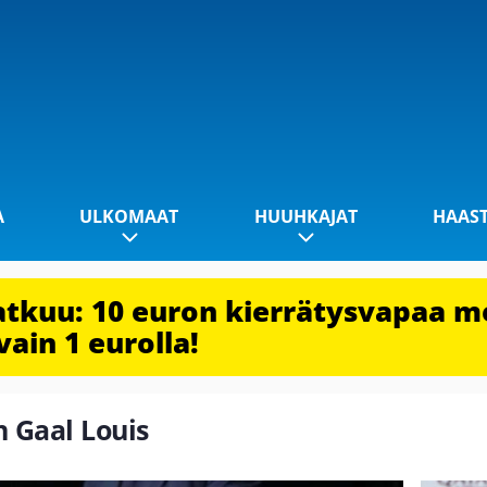
A
ULKOMAAT
HUUHKAJAT
HAAS
jatkuu: 10 euron kierrätysvapaa m
vain 1 eurolla!
n Gaal Louis