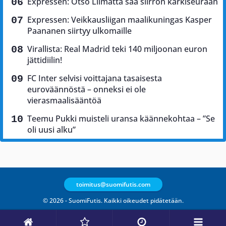
Expressen: Otso Liimatta saa siirron kärkiseuraan
Expressen: Veikkausliigan maalikuningas Kasper
Paananen siirtyy ulkomaille
Virallista: Real Madrid teki 140 miljoonan euron
jättidiilin!
FC Inter selvisi voittajana tasaisesta
euroväännöstä – onneksi ei ole
vierasmaalisääntöä
Teemu Pukki muisteli uransa käännekohtaa – ”Se
oli uusi alku”
toimitus@suomifutis.com
© 2026 - SuomiFutis. Kaikki oikeudet pidätetään.