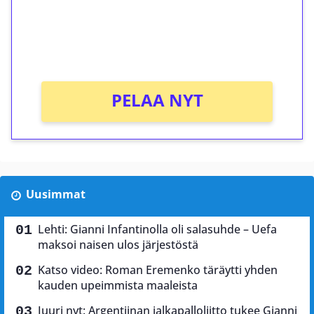
Saat heti 50 ilmaiskierrosta Tuohi 1000 -
peliin (arvo 0,20€ per kierros)!
Ei kierrätysvaatimusta!
PELAA NYT
Uusimmat
Lehti: Gianni Infantinolla oli salasuhde – Uefa
maksoi naisen ulos järjestöstä
Katso video: Roman Eremenko täräytti yhden
kauden upeimmista maaleista
Juuri nyt: Argentiinan jalkapalloliitto tukee Gianni