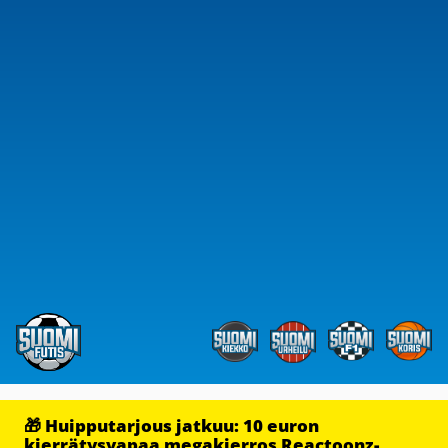
🎁 Huipputarjous jatkuu: 10 euron
kierrätysvapaa megakierros Reactoonz-