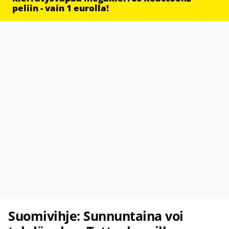
peliin - vain 1 eurolla!
Suomivihje: Sunnuntaina voi