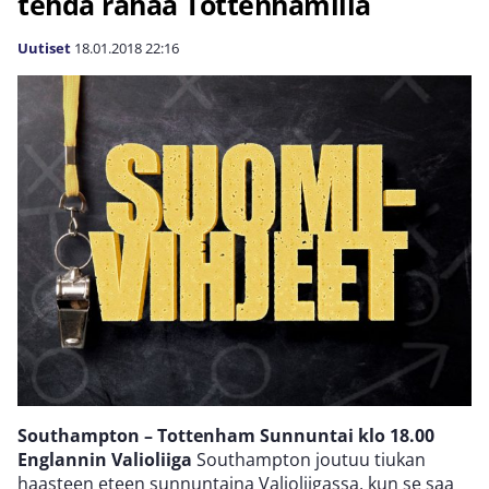
tehdä rahaa Tottenhamilla
Uutiset
18.01.2018
22:16
Southampton – Tottenham
Sunnuntai klo 18.00
Englannin Valioliiga
Southampton joutuu tiukan
haasteen eteen sunnuntaina Valioliigassa, kun se saa