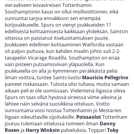
vieraakseen kovavireisen Tottenhamin.
Southamptonin kausi on ollut mollivoittoinen, eikä
sunnuntai tarjoa ennakkoon sen enempää
kotijoukkueelle. Spurs on vienyt joukkueiden 11
edellisestä kohtaamisesta kaikkiaan yhdeksän. Saintsin
otteissa on paistanut itseluottamuksen puute.
Joukkueen edellinen kohtaaminen Watfordia vastaan
oli paljon puhuva, kun kahden maalin johto suli 2-2-
tasapeliin Vicarage Roadilla. Southampton on enää
vain pisteen putoamisviivan yläpuolella. Kun
joukkueella on alla jo kymmenen peräkkäistä peliä
ilman voittoa, tuntee Saints-luotsi
Mauricio Pellegrino
paineet niskassaan. Tulosta olisi tultava, mutta samaan
aikaan peli ei ole uomissaan. Viidentenä liigassa oleva
Spurs on taas ollut hyvässä vireessä viime aikoina ja
lähtee näin selvänä suosikkina otteluun. Voitto
sunnuntaina voisi nostaa Tottenhamin jo Mestarien
liigaan oikeuttaville sijoituksille.
Poissaolot
Tottenham
joutuu tulemaan ottelussa toimeen ilman
Danny
Rosen
ja
Harry Winksin
palveluksia. Toppari
Toby