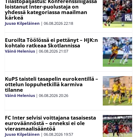
Tilastopaljastus: Konferenssiliigassa
loistanut Inter-puolustaja on
yhdessä kategoriassa maailman
kärkeä
Juuso Kilpeläinen
|
06.08.2026
22:18
Euroilta Töölössä ei pettänyt – HJK:n
kohtalo ratkeaa Skotlannissa
Väinö Helenius
|
06.08.2026
21:07
KuPS taisteli tasapelin eurokentillä –
ottelun loppuhetkillä karmiva
tilanne
Väinö Helenius
|
06.08.2026
20:26
FC Inter selvisi voittajana tasaisesta
euroväännöstä – onneksi ei ole
vierasmaalisääntöä
Juuso Kilpeläinen
|
06.08.2026
19:57