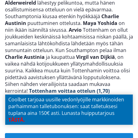
Alderweireld
lähestyy pelikuntoa, mutta hänen
osallistumisensa otteluun on vielä epävarmaa.
Southamptonia kiusaa etenkin hyökkääjä
Charlie
Austinin
puuttuminen ottelusta.
Maya Yoshida
on
niin ikään isänniltä sivussa.
Arvio
Tottenham on ollut
joukkueiden keskinäissä kohtaamisissa niskan päällä, ja
samanlaisista lähtökohdista lähdetään myös tähän
sunnuntain otteluun. Kun Southampton pelaa ilman
Charlie Austinia
ja kaupattua
Virgil van Dijkiä
, on
vaikea nähdä kotijoukkueen yllätysmahdollisuuksia
suurina. Kaikkea muuta kuin Tottenhamin voittoa olisi
pidettävä aavistuksen yllättävänä lopputuloksena.
Siihen nähden vierailijoista saadaan mukavaa
kerrointa!
Tottenham voittaa ottelun (1,70)
Coolbet tarjoaa uusille vedonlyöjille markkinoiden
parhaimman talletubonuksen: saat talletuksesi
tuplana aina 150€ asti. Lunasta huipputarjous
T
ÄSTÄ
.