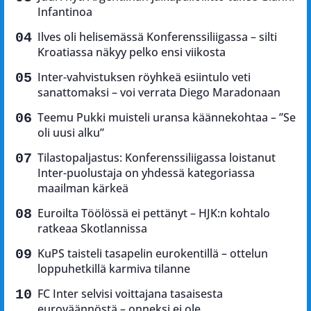
Infantinoa
Ilves oli helisemässä Konferenssiliigassa – silti
Kroatiassa näkyy pelko ensi viikosta
Inter-vahvistuksen röyhkeä esiintulo veti
sanattomaksi – voi verrata Diego Maradonaan
Teemu Pukki muisteli uransa käännekohtaa – ”Se
oli uusi alku”
Tilastopaljastus: Konferenssiliigassa loistanut
Inter-puolustaja on yhdessä kategoriassa
maailman kärkeä
Euroilta Töölössä ei pettänyt – HJK:n kohtalo
ratkeaa Skotlannissa
KuPS taisteli tasapelin eurokentillä – ottelun
loppuhetkillä karmiva tilanne
FC Inter selvisi voittajana tasaisesta
euroväännöstä – onneksi ei ole