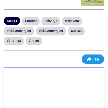
AIHEET
Coolbet
Pelivihje
Pitkäveto
Pitkävetovihjeet
Pitkävetovihjeet
Uutiset
Valioliiga
Vihjeet
Jaa
1€ = 10€ arvosta
ilmaiskierroksia ilman
kierrätystä!
Talleta 1€