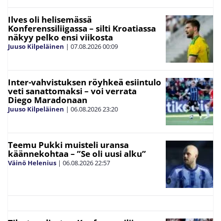
Ilves oli helisemässä
Konferenssiliigassa – silti Kroatiassa
näkyy pelko ensi viikosta
Juuso Kilpeläinen
|
07.08.2026
00:09
Inter-vahvistuksen röyhkeä esiintulo
veti sanattomaksi – voi verrata
Diego Maradonaan
Juuso Kilpeläinen
|
06.08.2026
23:20
Teemu Pukki muisteli uransa
käännekohtaa – ”Se oli uusi alku”
Väinö Helenius
|
06.08.2026
22:57