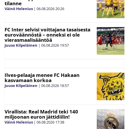
tilanne
Väinö Helenius
|
06.08.2026
20:26
FC Inter selvisi voittajana tasaisesta
euroväännöstä – onneksi ei ole
vierasmaalisääntöä
Juuso Kilpeläinen
|
06.08.2026
19:57
Ilves-pelaaja menee FC Hakaan
kasvamaan korkoa
Juuso Kilpeläinen
|
06.08.2026
18:57
Virallista: Real Madrid teki 140
miljoonan euron jättidiilin!
Väinö Helenius
|
06.08.2026
17:38