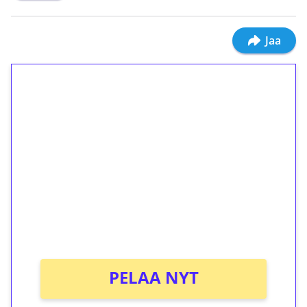
Jaa
1€ = 10€ arvosta
ilmaiskierroksia ilman
kierrätystä!
Talleta 1€
Saat heti 50 ilmaiskierrosta Tuohi 1000 -
peliin (arvo 0,20€ per kierros)!
Ei kierrätysvaatimusta!
PELAA NYT