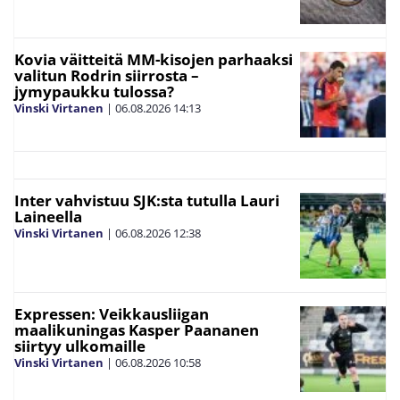
Kovia väitteitä MM-kisojen parhaaksi
valitun Rodrin siirrosta –
jymypaukku tulossa?
Vinski Virtanen
|
06.08.2026
14:13
Inter vahvistuu SJK:sta tutulla Lauri
Laineella
Vinski Virtanen
|
06.08.2026
12:38
Expressen: Veikkausliigan
maalikuningas Kasper Paananen
siirtyy ulkomaille
Vinski Virtanen
|
06.08.2026
10:58