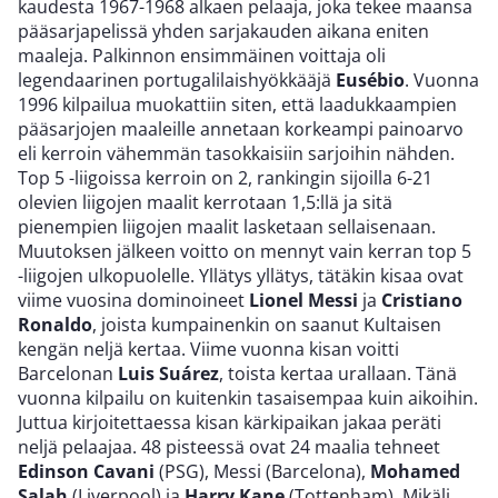
kaudesta 1967-1968 alkaen pelaaja, joka tekee maansa
pääsarjapelissä yhden sarjakauden aikana eniten
maaleja. Palkinnon ensimmäinen voittaja oli
legendaarinen portugalilaishyökkääjä
Eusébio
. Vuonna
1996 kilpailua muokattiin siten, että laadukkaampien
pääsarjojen maaleille annetaan korkeampi painoarvo
eli kerroin vähemmän tasokkaisiin sarjoihin nähden.
Top 5 -liigoissa kerroin on 2, rankingin sijoilla 6-21
olevien liigojen maalit kerrotaan 1,5:llä ja sitä
pienempien liigojen maalit lasketaan sellaisenaan.
Muutoksen jälkeen voitto on mennyt vain kerran top 5
-liigojen ulkopuolelle. Yllätys yllätys, tätäkin kisaa ovat
viime vuosina dominoineet
Lionel Messi
ja
Cristiano
Ronaldo
, joista kumpainenkin on saanut Kultaisen
kengän neljä kertaa. Viime vuonna kisan voitti
Barcelonan
Luis Suárez
, toista kertaa urallaan. Tänä
vuonna kilpailu on kuitenkin tasaisempaa kuin aikoihin.
Juttua kirjoitettaessa kisan kärkipaikan jakaa peräti
neljä pelaajaa. 48 pisteessä ovat 24 maalia tehneet
Edinson Cavani
(PSG), Messi (Barcelona),
Mohamed
Salah
(Liverpool) ja
Harry Kane
(Tottenham). Mikäli