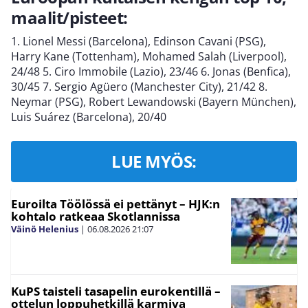
maalit/pisteet:
1. Lionel Messi (Barcelona), Edinson Cavani (PSG),
Harry Kane (Tottenham), Mohamed Salah (Liverpool),
24/48 5. Ciro Immobile (Lazio), 23/46 6. Jonas (Benfica),
30/45 7. Sergio Agüero (Manchester City), 21/42 8.
Neymar (PSG), Robert Lewandowski (Bayern München),
Luis Suárez (Barcelona), 20/40
LUE MYÖS:
Euroilta Töölössä ei pettänyt – HJK:n
kohtalo ratkeaa Skotlannissa
Väinö Helenius
|
06.08.2026
21:07
KuPS taisteli tasapelin eurokentillä –
ottelun loppuhetkillä karmiva