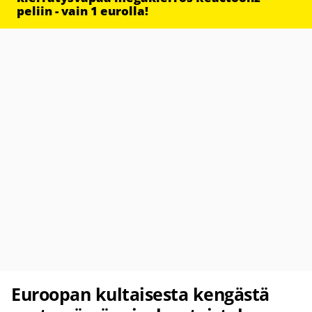
peliin - vain 1 eurolla!
Euroopan kultaisesta kengästä