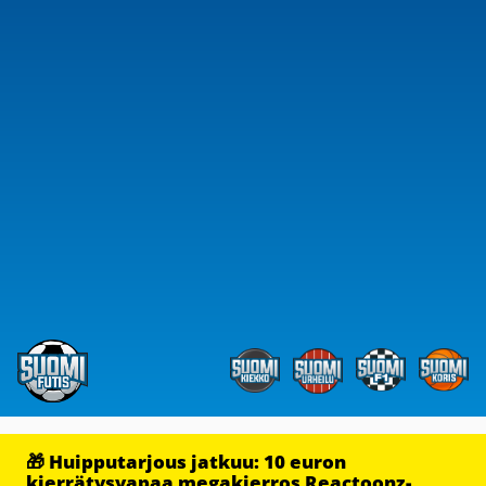
🎁 Huipputarjous jatkuu: 10 euron
kierrätysvapaa megakierros Reactoonz-