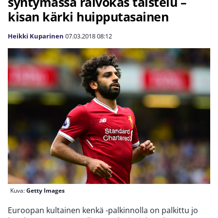
syntymässä raivokas taistelu –
kisan kärki huipputasainen
Heikki Kuparinen
07.03.2018
08:12
Kuva:
Getty Images
Euroopan kultainen kenkä -palkinnolla on palkittu jo