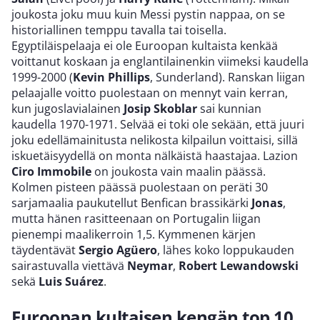
joukosta joku muu kuin Messi pystin nappaa, on se
historiallinen temppu tavalla tai toisella.
Egyptiläispelaaja ei ole Euroopan kultaista kenkää
voittanut koskaan ja englantilainenkin viimeksi kaudella
1999-2000 (
Kevin Phillips
, Sunderland). Ranskan liigan
pelaajalle voitto puolestaan on mennyt vain kerran,
kun jugoslavialainen
Josip Skoblar
sai kunnian
kaudella 1970-1971. Selvää ei toki ole sekään, että juuri
joku edellämainitusta nelikosta kilpailun voittaisi, sillä
iskuetäisyydellä on monta nälkäistä haastajaa. Lazion
Ciro Immobile
on joukosta vain maalin päässä.
Kolmen pisteen päässä puolestaan on peräti 30
sarjamaalia paukutellut Benfican brassikärki
Jonas
,
mutta hänen rasitteenaan on Portugalin liigan
pienempi maalikerroin 1,5. Kymmenen kärjen
täydentävät
Sergio Agüero
, lähes koko loppukauden
sairastuvalla viettävä
Neymar
,
Robert Lewandowski
sekä
Luis Suárez
.
Euroopan kultaisen kengän top 10,