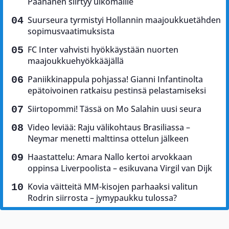
Paananen siirtyy ulkomaille
Suurseura tyrmistyi Hollannin maajoukkuetähden
sopimusvaatimuksista
FC Inter vahvisti hyökkäystään nuorten
maajoukkuehyökkääjällä
Paniikkinappula pohjassa! Gianni Infantinolta
epätoivoinen ratkaisu pestinsä pelastamiseksi
Siirtopommi! Tässä on Mo Salahin uusi seura
Video leviää: Raju välikohtaus Brasiliassa –
Neymar menetti malttinsa ottelun jälkeen
Haastattelu: Amara Nallo kertoi arvokkaan
oppinsa Liverpoolista – esikuvana Virgil van Dijk
Kovia väitteitä MM-kisojen parhaaksi valitun
Rodrin siirrosta – jymypaukku tulossa?