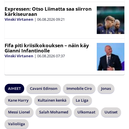
Expressen: Otso Liimatta saa siirron
kärkiseuraan
Vinski Virtanen
|
06.08.2026
09:21
Fifa piti kriisikokouksen – näin käy
Gianni Infantinolle
Vinski Virtanen
|
06.08.2026
07:37
AIHEET
Cavani Edinson
Immobile Ciro
Jonas
Kane Harry
Kultainen kenkä
La Liga
Messi Lionel
Salah Mohamed
Ulkomaat
Uutiset
Valioliiga