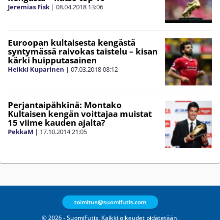
Jeremias Fisk
|
08.04.2018
13:06
Euroopan kultaisesta kengästä
syntymässä raivokas taistelu – kisan
kärki huipputasainen
Heikki Kuparinen
|
07.03.2018
08:12
Perjantaipähkinä: Montako
Kultaisen kengän voittajaa muistat
15 viime kauden ajalta?
PekkaM
|
17.10.2014
21:05
toimitus@suomifutis.com
© 2026 - SuomiFutis. Kaikki oikeudet pidätetään.