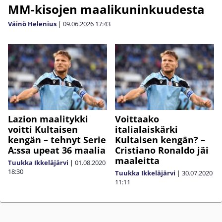
MM-kisojen maalikuninkuudesta
Väinö Helenius
|
09.06.2026
17:43
Lazion maalitykki
Voittaako
voitti Kultaisen
italialaiskärki
kengän – tehnyt Serie
Kultaisen kengän? –
A:ssa upeat 36 maalia
Cristiano Ronaldo jäi
maaleitta
Tuukka Ikkeläjärvi
|
01.08.2020
18:30
Tuukka Ikkeläjärvi
|
30.07.2020
11:11