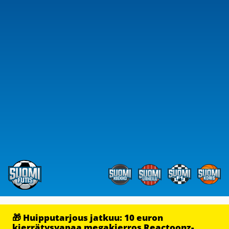
🎁 Huipputarjous jatkuu: 10 euron
kierrätysvapaa megakierros Reactoonz-