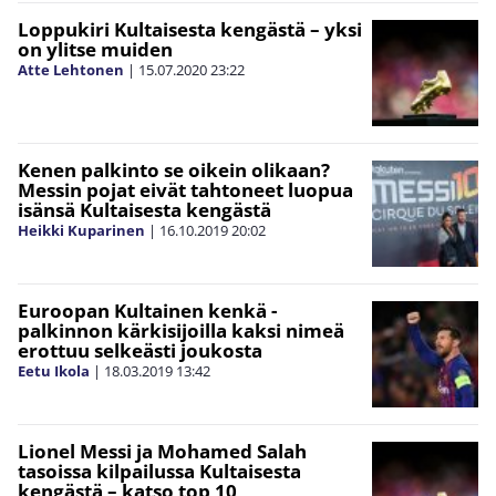
Loppukiri Kultaisesta kengästä – yksi
on ylitse muiden
Atte Lehtonen
|
15.07.2020
23:22
Kenen palkinto se oikein olikaan?
Messin pojat eivät tahtoneet luopua
isänsä Kultaisesta kengästä
Heikki Kuparinen
|
16.10.2019
20:02
Euroopan Kultainen kenkä -
palkinnon kärkisijoilla kaksi nimeä
erottuu selkeästi joukosta
Eetu Ikola
|
18.03.2019
13:42
Lionel Messi ja Mohamed Salah
tasoissa kilpailussa Kultaisesta
kengästä – katso top 10