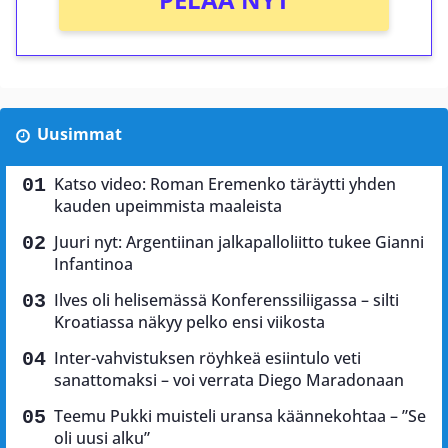
Uusimmat
Katso video: Roman Eremenko täräytti yhden
kauden upeimmista maaleista
Juuri nyt: Argentiinan jalkapalloliitto tukee Gianni
Infantinoa
Ilves oli helisemässä Konferenssiliigassa – silti
Kroatiassa näkyy pelko ensi viikosta
Inter-vahvistuksen röyhkeä esiintulo veti
sanattomaksi – voi verrata Diego Maradonaan
Teemu Pukki muisteli uransa käännekohtaa – ”Se
oli uusi alku”