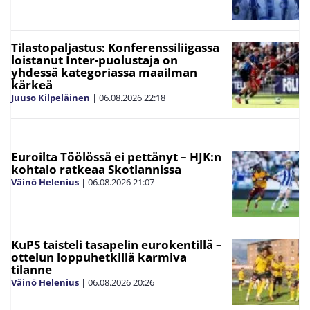
Tilastopaljastus: Konferenssiliigassa
loistanut Inter-puolustaja on
yhdessä kategoriassa maailman
kärkeä
Juuso Kilpeläinen
|
06.08.2026
22:18
Euroilta Töölössä ei pettänyt – HJK:n
kohtalo ratkeaa Skotlannissa
Väinö Helenius
|
06.08.2026
21:07
KuPS taisteli tasapelin eurokentillä –
ottelun loppuhetkillä karmiva
tilanne
Väinö Helenius
|
06.08.2026
20:26