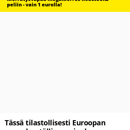
peliin - vain 1 eurolla!
Tässä tilastollisesti Euroopan