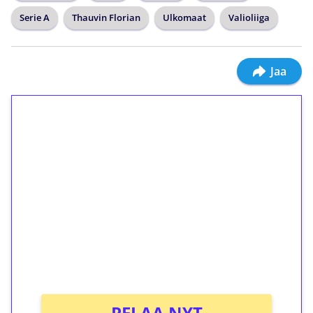
Serie A
Thauvin Florian
Ulkomaat
Valioliiga
Jaa
1€ = 10€ arvosta
ilmaiskierroksia ilman
kierrätystä!
Talleta 1€
Saat heti 50 ilmaiskierrosta Tuohi 1000 -
peliin (arvo 0,20€ per kierros)!
Ei kierrätysvaatimusta!
PELAA NYT