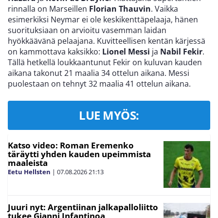
rinnalla on Marseillen
Florian Thauvin
. Vaikka
esimerkiksi Neymar ei ole keskikenttäpelaaja, hänen
suorituksiaan on arvioitu vasemman laidan
hyökkäävänä pelaajana. Kuvitteellisen kentän kärjessä
on kammottava kaksikko:
Lionel Messi
ja
Nabil Fekir
.
Tällä hetkellä loukkaantunut Fekir on kuluvan kauden
aikana takonut 21 maalia 34 ottelun aikana. Messi
puolestaan on tehnyt 32 maalia 41 ottelun aikana.
LUE MYÖS:
Katso video: Roman Eremenko
täräytti yhden kauden upeimmista
maaleista
Eetu Hellsten
|
07.08.2026
21:13
Juuri nyt: Argentiinan jalkapalloliitto
tukee Gianni Infantinoa