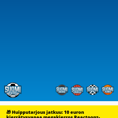
🎁 Huipputarjous jatkuu: 10 euron
kierrätysvapaa megakierros Reactoonz-