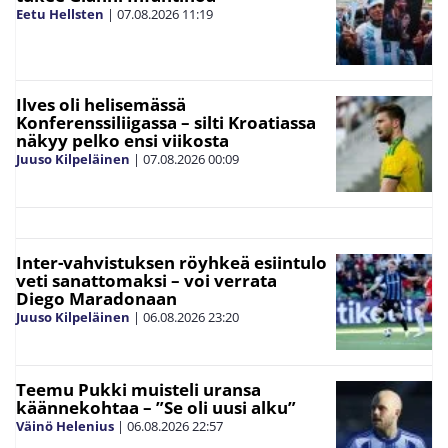
Eetu Hellsten
|
07.08.2026
11:19
Ilves oli helisemässä
Konferenssiliigassa – silti Kroatiassa
näkyy pelko ensi viikosta
Juuso Kilpeläinen
|
07.08.2026
00:09
Inter-vahvistuksen röyhkeä esiintulo
veti sanattomaksi – voi verrata
Diego Maradonaan
Juuso Kilpeläinen
|
06.08.2026
23:20
Teemu Pukki muisteli uransa
käännekohtaa – ”Se oli uusi alku”
Väinö Helenius
|
06.08.2026
22:57