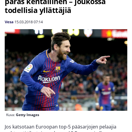
paras kentällinen – joukossa
todellisia yllättäjiä
Vesa
15.03.2018
07:14
Kuva:
Getty Images
Jos katsotaan Euroopan top-5 pääsarjojen pelaajia