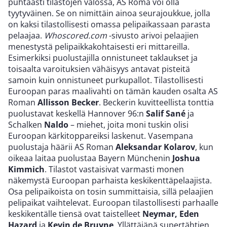
puhtaasti tilastojen valossa, AS Roma voi olla
tyytyväinen. Se on nimittäin ainoa seurajoukkue, jolla
on kaksi tilastollisesti omassa pelipaikassaan parasta
pelaajaa.
Whoscored.com
-sivusto arivoi pelaajien
menestystä pelipaikkakohtaisesti eri mittareilla.
Esimerkiksi puolustajilla onnistuneet taklaukset ja
toisaalta varoituksien vähäisyys antavat pisteitä
samoin kuin onnistuneet purkupallot. Tilastollisesti
Euroopan paras maalivahti on tämän kauden osalta AS
Roman
Allisson Becker
. Beckerin kuvitteellista tonttia
puolustavat keskellä Hannover 96:n
Salif Sané
ja
Schalken
Naldo
– miehet, joita moni tuskin olisi
Euroopan kärkitoppareiksi laskenut. Vasempana
puolustaja häärii AS Roman
Aleksandar Kolarov
, kun
oikeaa laitaa puolustaa Bayern Münchenin
Joshua
Kimmich
. Tilastot vastaisivat varmasti monen
näkemystä Euroopan parhaista keskikenttäpelaajista.
Osa pelipaikoista on tosin summittaisia, sillä pelaajien
pelipaikat vaihtelevat. Euroopan tilastollisesti parhaalle
keskikentälle tiensä ovat taistelleet
Neymar, Eden
Hazard
ja
Kevin de Bruyne
. Yllättäjänä supertähtien