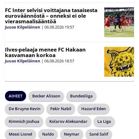
FC Inter selvisi voittajana tasaisesta
euroväännöstä – onneksi ei ole
vierasmaalisääntöä
Juuso Kilpeläinen
|
06.08.2026
19:57
Ilves-pelaaja menee FC Hakaan
kasvamaan korkoa
Juuso Kilpeläinen
|
06.08.2026
18:57
AIHEET
Becker Alisson
Bundesliiga
De Bruyne Kevin
Fekir Nabil
Hazard Eden
Kimmich Joshua
Kolarov Aleksandar
La Liga
Messi Lionel
Naldo
Neymar
Sané Salif