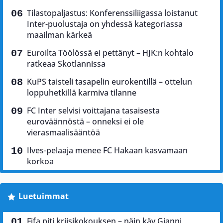
Tilastopaljastus: Konferenssiliigassa loistanut
Inter-puolustaja on yhdessä kategoriassa
maailman kärkeä
Euroilta Töölössä ei pettänyt – HJK:n kohtalo
ratkeaa Skotlannissa
KuPS taisteli tasapelin eurokentillä – ottelun
loppuhetkillä karmiva tilanne
FC Inter selvisi voittajana tasaisesta
euroväännöstä – onneksi ei ole
vierasmaalisääntöä
Ilves-pelaaja menee FC Hakaan kasvamaan
korkoa
Luetuimmat
Fifa piti kriisikokouksen – näin käy Gianni