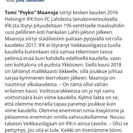
Kuva:
Juha Tamminen
Tomi ”Psyko” Maanoja
siirtyi kesken kauden 2016
Helsingin IFK:hon FC Lahdesta lainakomennuksella.
IFK:sta löytyi pituudeltaan 195-senttiselle maalivahdin
uusi pelillinen koti hankalan Lahti-jakson jälkeen.
Maanoja siirtyi stadilaisten paitaan pysyvällä siirrolla
kaudeksi 2017. IFK ei löytänyt Veikkausliigassa tuolla
kaudella kuitenkaan sitä samaa tekemisen tasoa
peliinsä enää kuin kahdella edellisellä kaudella, vaan
sen kohtalona oli pudota Ykköseen. Siellä kausi 2018
on lähtenyt mallikkaasti liikkeelle, sillä joukkue johtaa
sarjaa kymmenen kierroksen jälkeen. Maanoja on
nauttinut alkukaudesta. – On tämä ollut vähän
erilainen kausi. Voittosarakkeessa on jo nyt sama
voittomäärä kuin viime kaudella. Kylmä fakta on se,
että olemme monella tapaa parempi joukkue kuin
viime kaudella. Olemme enemmän omia itsejämme ja
pelaamme enemmän omilla vahvuuksillamme. Nousu
takaisin Veikkausliigaan on IFK:n ainoa tavoite. – Olisi se
pettymys, jos sitä ei tule. Kaikki on itsestämme kiinni.