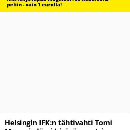
peliin - vain 1 eurolla!
Helsingin IFK:n tähtivahti Tomi