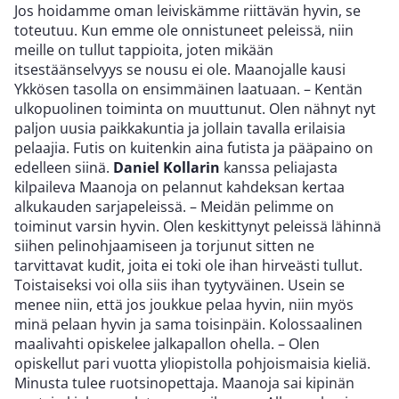
Jos hoidamme oman leiviskämme riittävän hyvin, se
toteutuu. Kun emme ole onnistuneet peleissä, niin
meille on tullut tappioita, joten mikään
itsestäänselvyys se nousu ei ole. Maanojalle kausi
Ykkösen tasolla on ensimmäinen laatuaan. – Kentän
ulkopuolinen toiminta on muuttunut. Olen nähnyt nyt
paljon uusia paikkakuntia ja jollain tavalla erilaisia
pelaajia. Futis on kuitenkin aina futista ja pääpaino on
edelleen siinä.
Daniel Kollarin
kanssa peliajasta
kilpaileva Maanoja on pelannut kahdeksan kertaa
alkukauden sarjapeleissä. – Meidän pelimme on
toiminut varsin hyvin. Olen keskittynyt peleissä lähinnä
siihen pelinohjaamiseen ja torjunut sitten ne
tarvittavat kudit, joita ei toki ole ihan hirveästi tullut.
Toistaiseksi voi olla siis ihan tyytyväinen. Usein se
menee niin, että jos joukkue pelaa hyvin, niin myös
minä pelaan hyvin ja sama toisinpäin. Kolossaalinen
maalivahti opiskelee jalkapallon ohella. – Olen
opiskellut pari vuotta yliopistolla pohjoismaisia kieliä.
Minusta tulee ruotsinopettaja. Maanoja sai kipinän