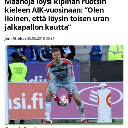
Maanoja löysi kipinän ruotsin
kieleen AIK-vuosinaan: ”Olen
iloinen, että löysin toisen uran
jalkapallon kautta”
Joni Ahokas
30.06.2018
09:31