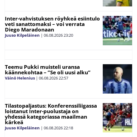
Inter-vahvistuksen röyhkeä esiintulo
veti sanattomaksi – voi verrata
Diego Maradonaan
Juuso Kilpeläinen
|
06.08.2026
23:20
Teemu Pukki muisteli uransa
käännekohtaa – ”Se oli uusi alku”
Väinö Helenius
|
06.08.2026
22:57
Tilastopaljastus: Konferenssiliigassa
loistanut Inter-puolustaja on
yhdessä kategoriassa maailman
kärkeä
Juuso Kilpeläinen
|
06.08.2026
22:18