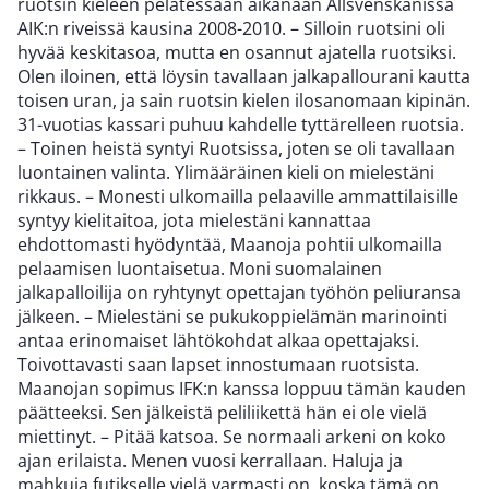
ruotsin kieleen pelatessaan aikanaan Allsvenskanissa
AIK:n riveissä kausina 2008-2010. – Silloin ruotsini oli
hyvää keskitasoa, mutta en osannut ajatella ruotsiksi.
Olen iloinen, että löysin tavallaan jalkapallourani kautta
toisen uran, ja sain ruotsin kielen ilosanomaan kipinän.
31-vuotias kassari puhuu kahdelle tyttärelleen ruotsia.
– Toinen heistä syntyi Ruotsissa, joten se oli tavallaan
luontainen valinta. Ylimääräinen kieli on mielestäni
rikkaus. – Monesti ulkomailla pelaaville ammattilaisille
syntyy kielitaitoa, jota mielestäni kannattaa
ehdottomasti hyödyntää, Maanoja pohtii ulkomailla
pelaamisen luontaisetua. Moni suomalainen
jalkapalloilija on ryhtynyt opettajan työhön peliuransa
jälkeen. – Mielestäni se pukukoppielämän marinointi
antaa erinomaiset lähtökohdat alkaa opettajaksi.
Toivottavasti saan lapset innostumaan ruotsista.
Maanojan sopimus IFK:n kanssa loppuu tämän kauden
päätteeksi. Sen jälkeistä peliliikettä hän ei ole vielä
miettinyt. – Pitää katsoa. Se normaali arkeni on koko
ajan erilaista. Menen vuosi kerrallaan. Haluja ja
mahkuja futikselle vielä varmasti on, koska tämä on