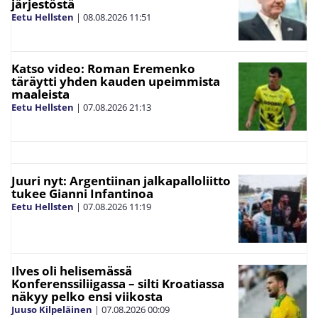
järjestöstä
Eetu Hellsten
|
08.08.2026
11:51
Katso video: Roman Eremenko
täräytti yhden kauden upeimmista
maaleista
Eetu Hellsten
|
07.08.2026
21:13
Juuri nyt: Argentiinan jalkapalloliitto
tukee Gianni Infantinoa
Eetu Hellsten
|
07.08.2026
11:19
Ilves oli helisemässä
Konferenssiliigassa – silti Kroatiassa
näkyy pelko ensi viikosta
Juuso Kilpeläinen
|
07.08.2026
00:09