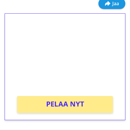
Jaa
1€ = 10€ arvosta
ilmaiskierroksia ilman
kierrätystä!
Talleta 1€
Saat heti 50 ilmaiskierrosta Tuohi 1000 -
peliin (arvo 0,20€ per kierros)!
Ei kierrätysvaatimusta!
PELAA NYT