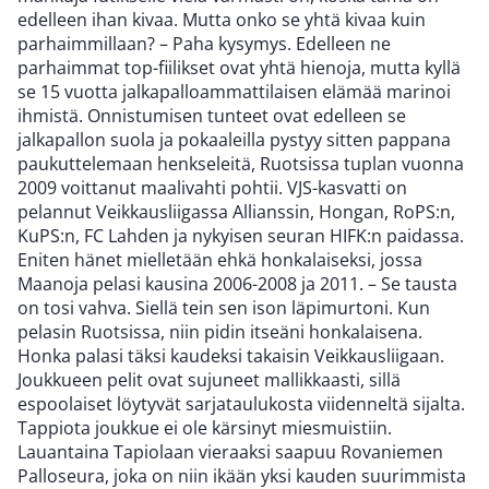
edelleen ihan kivaa. Mutta onko se yhtä kivaa kuin
parhaimmillaan? – Paha kysymys. Edelleen ne
parhaimmat top-fiilikset ovat yhtä hienoja, mutta kyllä
se 15 vuotta jalkapalloammattilaisen elämää marinoi
ihmistä. Onnistumisen tunteet ovat edelleen se
jalkapallon suola ja pokaaleilla pystyy sitten pappana
paukuttelemaan henkseleitä, Ruotsissa tuplan vuonna
2009 voittanut maalivahti pohtii. VJS-kasvatti on
pelannut Veikkausliigassa Allianssin, Hongan, RoPS:n,
KuPS:n, FC Lahden ja nykyisen seuran HIFK:n paidassa.
Eniten hänet mielletään ehkä honkalaiseksi, jossa
Maanoja pelasi kausina 2006-2008 ja 2011. – Se tausta
on tosi vahva. Siellä tein sen ison läpimurtoni. Kun
pelasin Ruotsissa, niin pidin itseäni honkalaisena.
Honka palasi täksi kaudeksi takaisin Veikkausliigaan.
Joukkueen pelit ovat sujuneet mallikkaasti, sillä
espoolaiset löytyvät sarjataulukosta viidenneltä sijalta.
Tappiota joukkue ei ole kärsinyt miesmuistiin.
Lauantaina Tapiolaan vieraaksi saapuu Rovaniemen
Palloseura, joka on niin ikään yksi kauden suurimmista