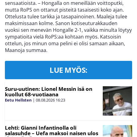
sensaatioista. – Hongalla on meneillään voittoputki,
mutta RoPS on ottanut pisteitä tasaisesti koko ajan.
Ottelusta tulee tarkka ja tasapainoinen. Maaleja tulee
maksimissaan kolme. Sanon kotiseuturakkauden
vuoksi sen menevän Hongalle 2-1, vaikka minulta löytyy
sympatioita vielä RoPS:aa kohtaan myös. Katsoisin
ottelun, jos minun oma pelini ei olisi samaan aikaan,
Maanoja summaa.
LUE MYÖS:
Suru-uutinen: Lionel Messin isä on
kuollut 68-vuotiaana
Eetu Hellsten
|
08.08.2026
16:23
Lehti: Gianni Infantinolla oli
salasuhde – Uefa maksoi naisen ulos