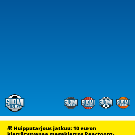
🎁 Huipputarjous jatkuu: 10 euron
kierrätysvapaa megakierros Reactoonz-