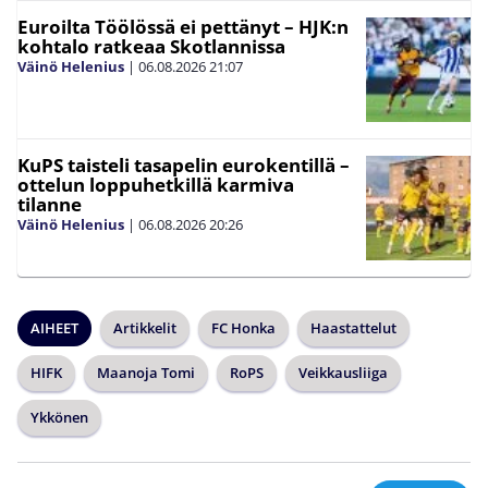
Euroilta Töölössä ei pettänyt – HJK:n
kohtalo ratkeaa Skotlannissa
Väinö Helenius
|
06.08.2026
21:07
KuPS taisteli tasapelin eurokentillä –
ottelun loppuhetkillä karmiva
tilanne
Väinö Helenius
|
06.08.2026
20:26
AIHEET
Artikkelit
FC Honka
Haastattelut
HIFK
Maanoja Tomi
RoPS
Veikkausliiga
Ykkönen