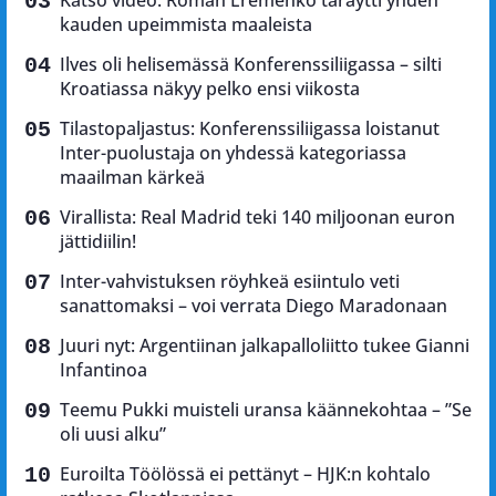
Katso video: Roman Eremenko täräytti yhden
kauden upeimmista maaleista
Ilves oli helisemässä Konferenssiliigassa – silti
Kroatiassa näkyy pelko ensi viikosta
Tilastopaljastus: Konferenssiliigassa loistanut
Inter-puolustaja on yhdessä kategoriassa
maailman kärkeä
Virallista: Real Madrid teki 140 miljoonan euron
jättidiilin!
Inter-vahvistuksen röyhkeä esiintulo veti
sanattomaksi – voi verrata Diego Maradonaan
Juuri nyt: Argentiinan jalkapalloliitto tukee Gianni
Infantinoa
Teemu Pukki muisteli uransa käännekohtaa – ”Se
oli uusi alku”
Euroilta Töölössä ei pettänyt – HJK:n kohtalo