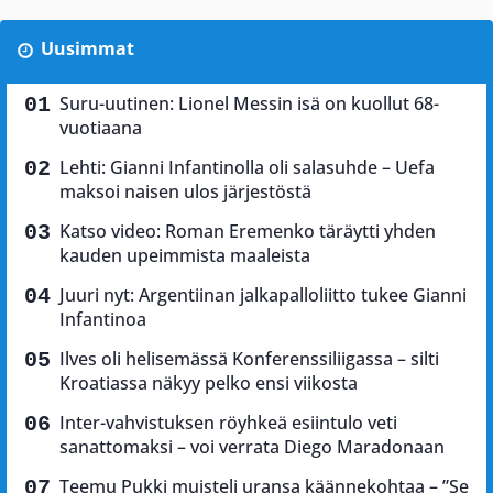
Uusimmat
Suru-uutinen: Lionel Messin isä on kuollut 68-
vuotiaana
Lehti: Gianni Infantinolla oli salasuhde – Uefa
maksoi naisen ulos järjestöstä
Katso video: Roman Eremenko täräytti yhden
kauden upeimmista maaleista
Juuri nyt: Argentiinan jalkapalloliitto tukee Gianni
Infantinoa
Ilves oli helisemässä Konferenssiliigassa – silti
Kroatiassa näkyy pelko ensi viikosta
Inter-vahvistuksen röyhkeä esiintulo veti
sanattomaksi – voi verrata Diego Maradonaan
Teemu Pukki muisteli uransa käännekohtaa – ”Se