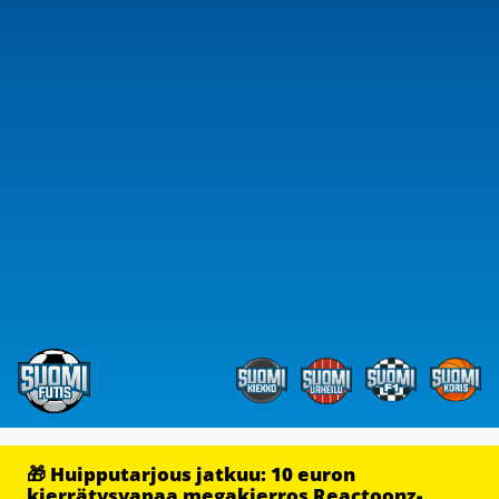
🎁 Huipputarjous jatkuu: 10 euron
kierrätysvapaa megakierros Reactoonz-