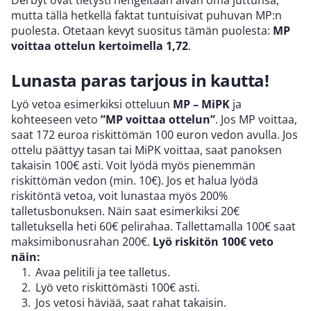
mutta tällä hetkellä faktat tuntuisivat puhuvan MP:n
puolesta. Otetaan kevyt suositus tämän puolesta:
MP
voittaa ottelun kertoimella 1,72
.
Lunasta paras tarjous in kautta!
Lyö vetoa esimerkiksi otteluun
MP – MiPK
ja
kohteeseen veto
”MP voittaa ottelun”
. Jos MP voittaa,
saat 172 euroa riskittömän 100 euron vedon avulla. Jos
ottelu päättyy tasan tai MiPK voittaa, saat panoksen
takaisin 100€ asti. Voit lyödä myös pienemmän
riskittömän vedon (min. 10€). Jos et halua lyödä
riskitöntä vetoa, voit lunastaa myös 200%
talletusbonuksen. Näin saat esimerkiksi 20€
talletuksella heti 60€ pelirahaa. Tallettamalla 100€ saat
maksimibonusrahan 200€.
Lyö riskitön 100€ veto
näin:
Avaa pelitili ja tee talletus.
Lyö veto riskittömästi 100€ asti.
Jos vetosi häviää, saat rahat takaisin.