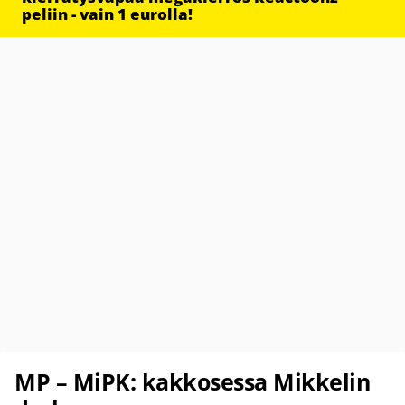
peliin - vain 1 eurolla!
MP – MiPK: kakkosessa Mikkelin