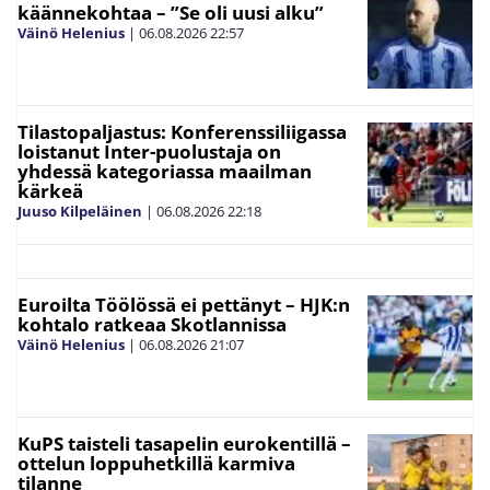
käännekohtaa – ”Se oli uusi alku”
Väinö Helenius
|
06.08.2026
22:57
Tilastopaljastus: Konferenssiliigassa
loistanut Inter-puolustaja on
yhdessä kategoriassa maailman
kärkeä
Juuso Kilpeläinen
|
06.08.2026
22:18
Euroilta Töölössä ei pettänyt – HJK:n
kohtalo ratkeaa Skotlannissa
Väinö Helenius
|
06.08.2026
21:07
KuPS taisteli tasapelin eurokentillä –
ottelun loppuhetkillä karmiva
tilanne