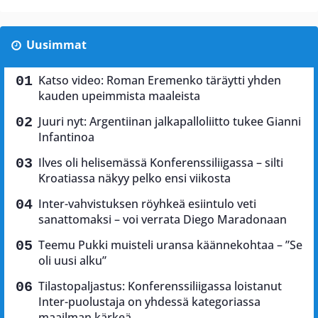
Uusimmat
Katso video: Roman Eremenko täräytti yhden
kauden upeimmista maaleista
Juuri nyt: Argentiinan jalkapalloliitto tukee Gianni
Infantinoa
Ilves oli helisemässä Konferenssiliigassa – silti
Kroatiassa näkyy pelko ensi viikosta
Inter-vahvistuksen röyhkeä esiintulo veti
sanattomaksi – voi verrata Diego Maradonaan
Teemu Pukki muisteli uransa käännekohtaa – ”Se
oli uusi alku”
Tilastopaljastus: Konferenssiliigassa loistanut
Inter-puolustaja on yhdessä kategoriassa
maailman kärkeä