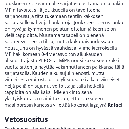
joukkueen korkeammalle sarjatasolle. Tämä on ainakin
MP:n tavoite, sillä joukkueella on tavoitteena
sarjanousu ja tätä tukemaan tehtiin kakkosen
sarjatasolle vahvoja hankintoja. Joukkueen perusrunko
on hyvä ja kymmenen pelatun ottelun jälkeen se on
vielä tappioitta. Muutama tasapeli on pienenä
kauneusvirheenä tilillä, mutta kokonaisuudessaan
nousujuna on hyvässä vauhdissa. Viime kierroksella
MP haki komean 0-4 vierasvoiton alkukauden
alisuorittajasta PEPOsta. MiPK nousi kakkoseen kaksi
vuotta sitten ja näyttää vakiinnuttaneen paikkansa tällä
sarjatasolla. Kauden alku sujui hienosti, mutta
viimeisestä voitosta on jo yli kuukausi aikaa: viimeiset
neljä peliä on sujunut voitoitta ja tällä hetkellä
tappioita on alla kaksi. Mielenkiintoisena
yksityiskohtana mainittakoon, että joukkueen
maalipörssin kärjessä viilettää kokenut liigajyrä
Rafael
.
Vetosuositus
Derbyt ovat tietysti hengeltään aivan oma juttunsa,