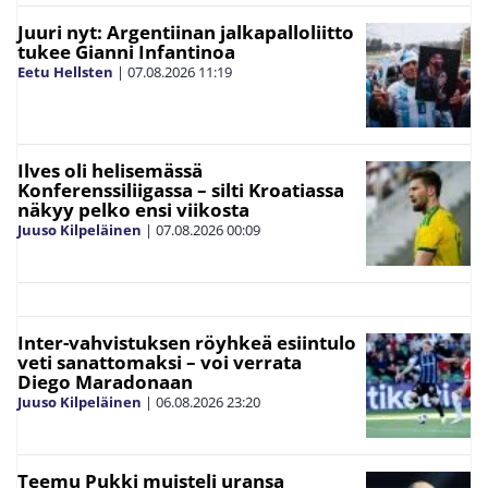
Juuri nyt: Argentiinan jalkapalloliitto
tukee Gianni Infantinoa
Eetu Hellsten
|
07.08.2026
11:19
Ilves oli helisemässä
Konferenssiliigassa – silti Kroatiassa
näkyy pelko ensi viikosta
Juuso Kilpeläinen
|
07.08.2026
00:09
Inter-vahvistuksen röyhkeä esiintulo
veti sanattomaksi – voi verrata
Diego Maradonaan
Juuso Kilpeläinen
|
06.08.2026
23:20
Teemu Pukki muisteli uransa