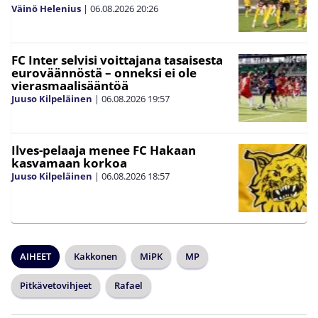
Väinö Helenius
|
06.08.2026
20:26
FC Inter selvisi voittajana tasaisesta
euroväännöstä – onneksi ei ole
vierasmaalisääntöä
Juuso Kilpeläinen
|
06.08.2026
19:57
Ilves-pelaaja menee FC Hakaan
kasvamaan korkoa
Juuso Kilpeläinen
|
06.08.2026
18:57
AIHEET
Kakkonen
MiPK
MP
Pitkävetovihjeet
Rafael