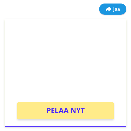
Jaa
1€ = 10€ arvosta
ilmaiskierroksia ilman
kierrätystä!
Talleta 1€
Saat heti 50 ilmaiskierrosta Tuohi 1000 -
peliin (arvo 0,20€ per kierros)!
Ei kierrätysvaatimusta!
PELAA NYT