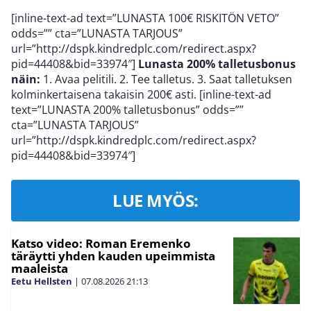
[inline-text-ad text=”LUNASTA 100€ RISKITÖN VETO”
odds=”” cta=”LUNASTA TARJOUS”
url=”http://dspk.kindredplc.com/redirect.aspx?
pid=44408&bid=33974″]
Lunasta 200% talletusbonus
näin:
1. Avaa pelitili. 2. Tee talletus. 3. Saat talletuksen
kolminkertaisena takaisin 200€ asti. [inline-text-ad
text=”LUNASTA 200% talletusbonus” odds=””
cta=”LUNASTA TARJOUS”
url=”http://dspk.kindredplc.com/redirect.aspx?
pid=44408&bid=33974″]
LUE MYÖS:
Katso video: Roman Eremenko
täräytti yhden kauden upeimmista
maaleista
Eetu Hellsten
|
07.08.2026
21:13