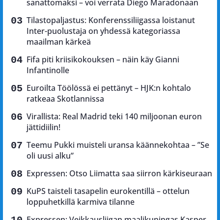
sanattomaksi – voi verrata Diego Maradonaan
Tilastopaljastus: Konferenssiliigassa loistanut
Inter-puolustaja on yhdessä kategoriassa
maailman kärkeä
Fifa piti kriisikokouksen – näin käy Gianni
Infantinolle
Euroilta Töölössä ei pettänyt – HJK:n kohtalo
ratkeaa Skotlannissa
Virallista: Real Madrid teki 140 miljoonan euron
jättidiilin!
Teemu Pukki muisteli uransa käännekohtaa – ”Se
oli uusi alku”
Expressen: Otso Liimatta saa siirron kärkiseuraan
KuPS taisteli tasapelin eurokentillä – ottelun
loppuhetkillä karmiva tilanne
Expressen: Veikkausliigan maalikuningas Kasper