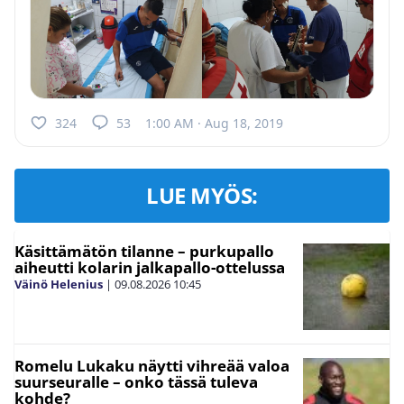
324
53
1:00 AM · Aug 18, 2019
LUE MYÖS:
Käsittämätön tilanne – purkupallo
aiheutti kolarin jalkapallo-ottelussa
Väinö Helenius
|
09.08.2026
10:45
Romelu Lukaku näytti vihreää valoa
suurseuralle – onko tässä tuleva
kohde?