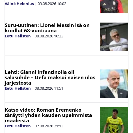
Väinö Helenius
|
09.08.2026
10:02
Suru-uutinen: Lionel Messin isä on
kuollut 68-vuotiaana
Eetu Hellsten
|
08.08.2026
16:23
Lehti: Gianni Infantinolla oli
salasuhde – Uefa maksoi naisen ulos
järjestöstä
Eetu Hellsten
|
08.08.2026
11:51
Katso video: Roman Eremenko
täräytti yhden kauden upeimmista
maaleista
Eetu Hellsten
|
07.08.2026
21:13