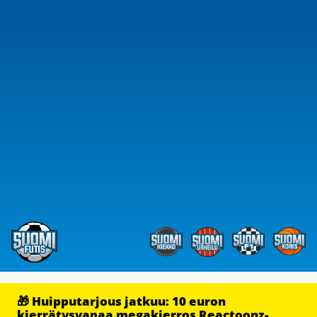
🎁 Huipputarjous jatkuu: 10 euron
kierrätysvapaa megakierros Reactoonz-