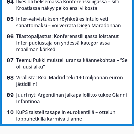
Ilves oli helisemässä Konferenssiliigassa – silti
Kroatiassa näkyy pelko ensi viikosta
Inter-vahvistuksen röyhkeä esiintulo veti
sanattomaksi – voi verrata Diego Maradonaan
Tilastopaljastus: Konferenssiliigassa loistanut
Inter-puolustaja on yhdessä kategoriassa
maailman kärkeä
Teemu Pukki muisteli uransa käännekohtaa – ”Se
oli uusi alku”
Virallista: Real Madrid teki 140 miljoonan euron
jättidiilin!
Juuri nyt: Argentiinan jalkapalloliitto tukee Gianni
Infantinoa
KuPS taisteli tasapelin eurokentillä – ottelun
loppuhetkillä karmiva tilanne