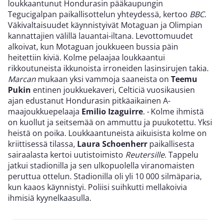
loukkaantunut Hondurasin pääkaupungin
Tegucigalpan paikallisottelun yhteydessä, kertoo
BBC
.
Väkivaltaisuudet käynnistyivät Motaguan ja Olimpian
kannattajien välillä lauantai-iltana. Levottomuudet
alkoivat, kun Motaguan joukkueen bussia päin
heitettiin kiviä. Kolme pelaajaa loukkaantui
rikkoutuneista ikkunoista irroneiden lasinsirujen takia.
Marcan
mukaan yksi vammoja saaneista on
Teemu
Pukin
entinen joukkuekaveri, Celticiä vuosikausien
ajan edustanut Hondurasin pitkäaikainen A-
maajoukkuepelaaja
Emilio Izaguirre
. - Kolme ihmistä
on kuollut ja seitsemää on ammuttu ja puukotettu. Yksi
heistä on poika. Loukkaantuneista aikuisista kolme on
kriittisessä tilassa,
Laura Schoenherr
paikallisesta
sairaalasta kertoi uutistoimisto
Reutersille
. Tappelu
jatkui stadionilla ja sen ulkopuolella viranomaisten
peruttua ottelun. Stadionilla oli yli 10 000 silmäparia,
kun kaaos käynnistyi. Poliisi suihkutti mellakoivia
ihmisiä kyynelkaasulla.