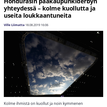
Hondurasin pääkaupunkiderbyn
yhteydessä – kolme kuollutta ja
useita loukkaantuneita
Ville Liimatta
18.08.2019
16:06
Kolme ihmistä on kuollut ja noin kymmenen