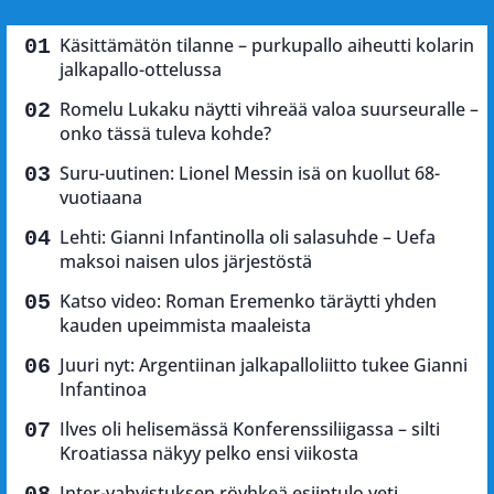
Käsittämätön tilanne – purkupallo aiheutti kolarin
jalkapallo-ottelussa
Romelu Lukaku näytti vihreää valoa suurseuralle –
onko tässä tuleva kohde?
Suru-uutinen: Lionel Messin isä on kuollut 68-
vuotiaana
Lehti: Gianni Infantinolla oli salasuhde – Uefa
maksoi naisen ulos järjestöstä
Katso video: Roman Eremenko täräytti yhden
kauden upeimmista maaleista
Juuri nyt: Argentiinan jalkapalloliitto tukee Gianni
Infantinoa
Ilves oli helisemässä Konferenssiliigassa – silti
Kroatiassa näkyy pelko ensi viikosta
Inter-vahvistuksen röyhkeä esiintulo veti