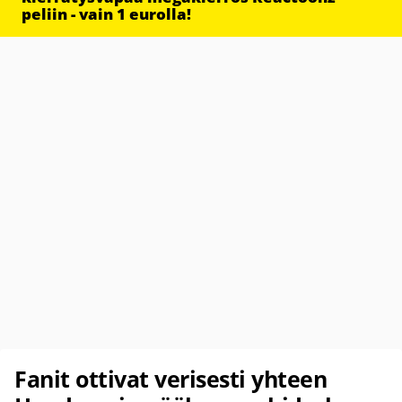
peliin - vain 1 eurolla!
Fanit ottivat verisesti yhteen