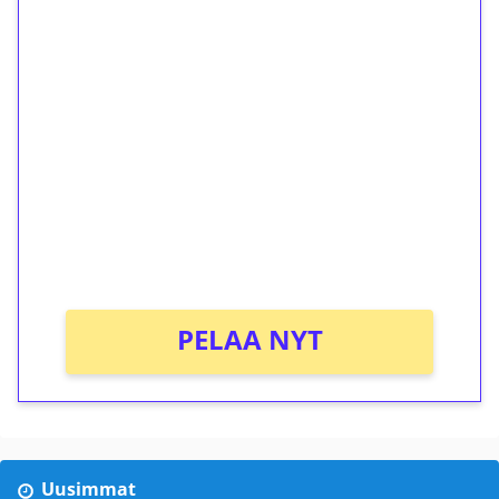
1€ = 10€ arvosta
ilmaiskierroksia ilman
kierrätystä!
Talleta 1€
Saat heti 50 ilmaiskierrosta Tuohi 1000 -
peliin (arvo 0,20€ per kierros)!
Ei kierrätysvaatimusta!
PELAA NYT
Uusimmat