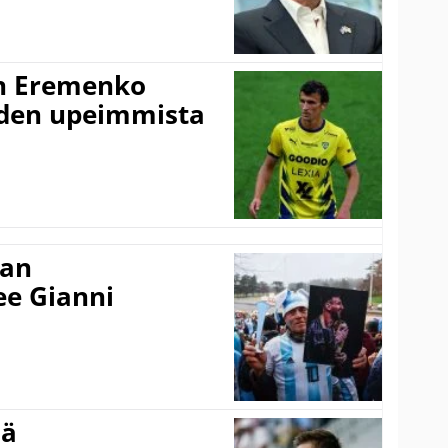
n Eremenko
uden upeimmista
nan
kee Gianni
sä