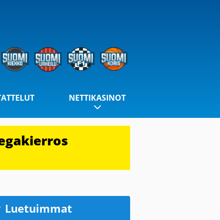
TATTELUT
NETTIKASINOT
egakierros
Luetuimmat