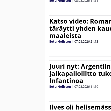
Eetu Hellsten
|
08.08.2026
11:51
Katso video: Roma
täräytti yhden ka
maaleista
Eetu Hellsten
|
07.08.2026
21:13
Juuri nyt: Argentii
jalkapalloliitto tu
Infantinoa
Eetu Hellsten
|
07.08.2026
11:19
Ilves oli helisemäs