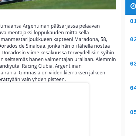
otimaansa Argentiinan pääsarjassa pelaavan
ävalmentajaksi loppukauden mittaisella
lmanmestarijoukkueen kapteeni Maradona, 58,
orados de Sinaloaa, jonka hän oli lähellä nostaa
Doradosin viime kesäkuussa terveydellisiin syihin
an seitsemäs hänen valmentajan urallaan. Aiemmin
ndiyuta, Racing Clubia, Argentiinan
jairahia. Gimnasia on viiden kierroksen jälkeen
erättyään vain yhden pisteen.