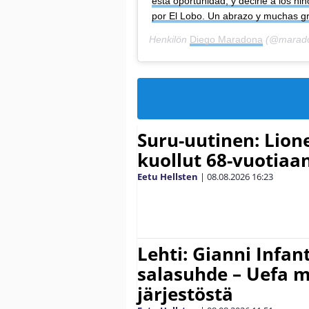
esta oportunidad, y decirle a los h
por El Lobo. Un abrazo y muchas gr
Henkilön
Diego Maradona
(@maradon
Suru-uutinen: Lione
kuollut 68-vuotiaa
Eetu Hellsten
|
08.08.2026
16:23
Lehti: Gianni Infant
salasuhde – Uefa m
järjestöstä