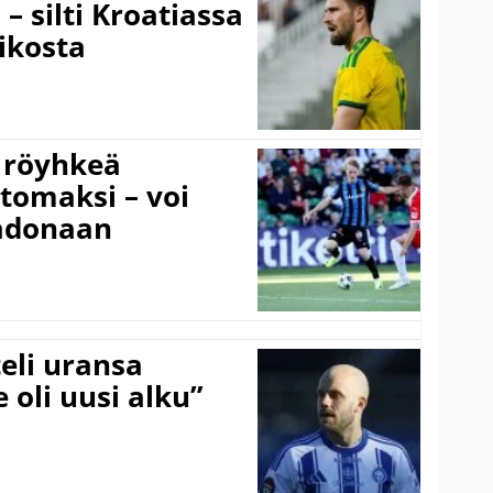
– silti Kroatiassa
ikosta
 röyhkeä
ttomaksi – voi
adonaan
eli uransa
 oli uusi alku”