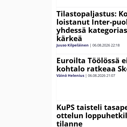
Tilastopaljastus: K
loistanut Inter-puo
yhdessä kategoria
kärkeä
Juuso Kilpeläinen
|
06.08.2026
22:18
Euroilta Töölössä e
kohtalo ratkeaa Sk
Väinö Helenius
|
06.08.2026
21:07
KuPS taisteli tasap
ottelun loppuhetki
tilanne