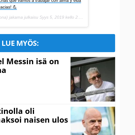
inchas que vamos a trabajar con alma y vida
acias! 💪
a) jakama julkaisu
Syys 5, 2019 kello 2.01 PDT
LUE MYÖS:
l Messin isä on
na
inolla oli
aksoi naisen ulos