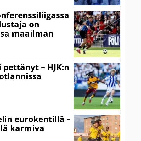
onferenssiliigassa
lustaja on
ssa maailman
i pettänyt – HJK:n
otlannissa
elin eurokentillä –
llä karmiva