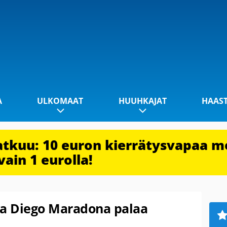
A
ULKOMAAT
HUUHKAJAT
HAAS
jatkuu: 10 euron kierrätysvapaa m
vain 1 eurolla!
da Diego Maradona palaa