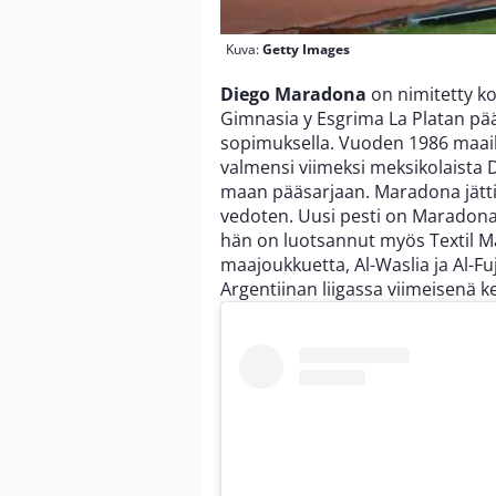
Kuva:
Getty Images
Diego Maradona
on nimitetty k
Gimnasia y Esgrima La Platan pä
sopimuksella. Vuoden 1986 maai
valmensi viimeksi meksikolaista D
maan pääsarjaan. Maradona jätti 
vedoten. Uusi pesti on Maradon
hän on luotsannut myös Textil Ma
maajoukkuetta, Al-Waslia ja Al-Fu
Argentiinan liigassa viimeisenä k