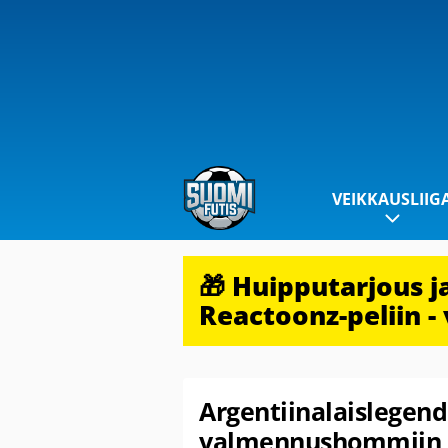
VEIKKAUSLIIG
🎁 Huipputarjous 
Reactoonz-peliin - 
Argentiinalaislegen
valmennushommiin