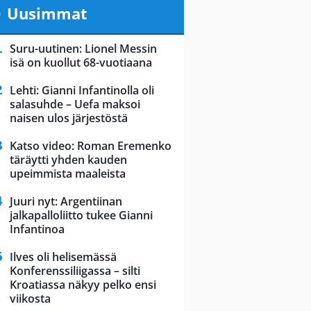
Uusimmat
Suru-uutinen: Lionel Messin
isä on kuollut 68-vuotiaana
Lehti: Gianni Infantinolla oli
salasuhde – Uefa maksoi
naisen ulos järjestöstä
Katso video: Roman Eremenko
täräytti yhden kauden
upeimmista maaleista
Juuri nyt: Argentiinan
jalkapalloliitto tukee Gianni
Infantinoa
Ilves oli helisemässä
Konferenssiliigassa – silti
Kroatiassa näkyy pelko ensi
viikosta