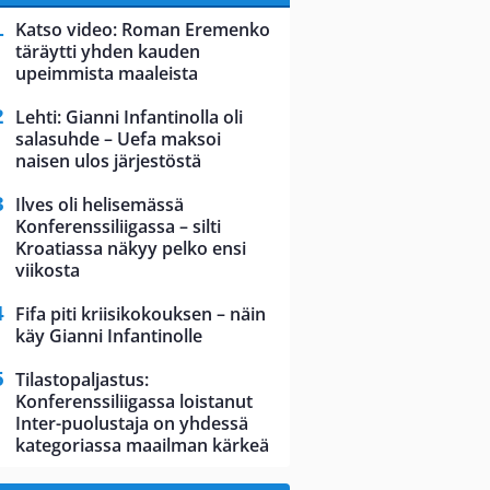
Katso video: Roman Eremenko
täräytti yhden kauden
upeimmista maaleista
Lehti: Gianni Infantinolla oli
salasuhde – Uefa maksoi
naisen ulos järjestöstä
Ilves oli helisemässä
Konferenssiliigassa – silti
Kroatiassa näkyy pelko ensi
viikosta
Fifa piti kriisikokouksen – näin
käy Gianni Infantinolle
Tilastopaljastus:
Konferenssiliigassa loistanut
Inter-puolustaja on yhdessä
kategoriassa maailman kärkeä