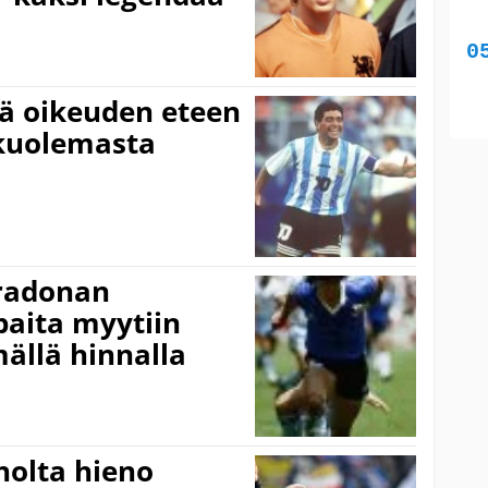
ä oikeuden eteen
kuolemasta
radonan
paita myytiin
llä hinnalla
holta hieno