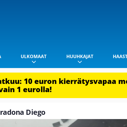
A
ULKOMAAT
HUUHKAJAT
HAAS
jatkuu: 10 euron kierrätysvapaa m
vain 1 eurolla!
aradona Diego