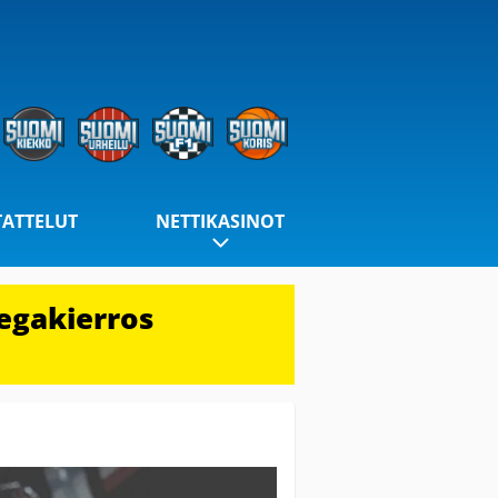
TATTELUT
NETTIKASINOT
egakierros