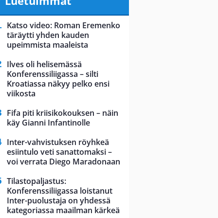
Luetuimmat
Katso video: Roman Eremenko
täräytti yhden kauden
upeimmista maaleista
Ilves oli helisemässä
Konferenssiliigassa – silti
Kroatiassa näkyy pelko ensi
viikosta
Fifa piti kriisikokouksen – näin
käy Gianni Infantinolle
Inter-vahvistuksen röyhkeä
esiintulo veti sanattomaksi –
voi verrata Diego Maradonaan
Tilastopaljastus:
Konferenssiliigassa loistanut
Inter-puolustaja on yhdessä
kategoriassa maailman kärkeä