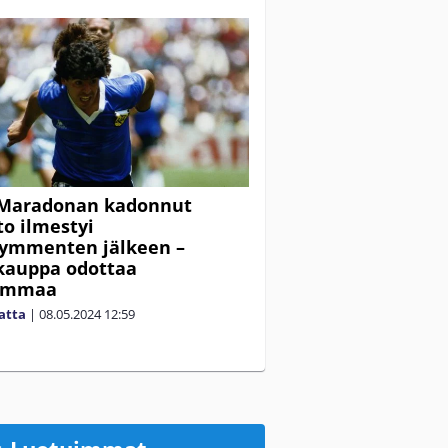
 Maradonan kadonnut
to ilmestyi
kymmenten jälkeen –
kauppa odottaa
summaa
matta
|
08.05.2024
12:59