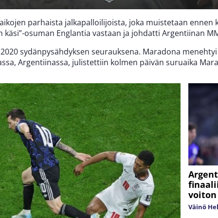
aikojen parhaista jalkapalloilijoista, joka muistetaan enne
an käsi”-osuman Englantia vastaan ja johdatti Argentiinan M
 2020 sydänpysähdyksen seurauksena. Maradona menehtyi 
ssa, Argentiinassa, julistettiin kolmen päivän suruaika M
Argent
finaal
voiton
Väinö He