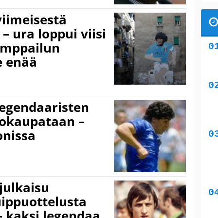
iimeisestä
– ura loppui viisi
amppailun
e enää
egendaaristen
tokaupataan –
onissa
julkaisu
uippuottelusta
– kaksi legendaa