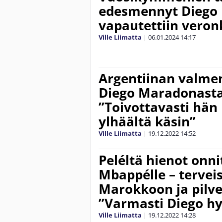
edesmennyt Diego
vapautettiin veron
Ville Liimatta
|
06.01.2024
14:17
Argentiinan valmen
Diego Maradonasta
”Toivottavasti hän 
ylhäältä käsin”
Ville Liimatta
|
19.12.2022
14:52
Peléltä hienot onni
Mbappélle – tervei
Marokkoon ja pilve
”Varmasti Diego hy
Ville Liimatta
|
19.12.2022
14:28