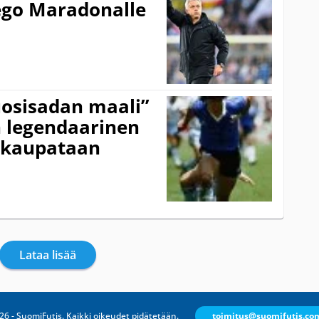
ego Maradonalle
uosisadan maali”
 legendaarinen
okaupataan
Lataa lisää
26 - SuomiFutis. Kaikki oikeudet pidätetään.
toimitus@suomifutis.co