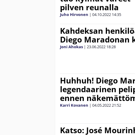
pilven reunalla
Juho Hirvonen
|
04.10.2022
14:35
Kahdeksan henkilö
Diego Maradonan 
Joni Ahokas
|
23.06.2022
18:28
Huhhuh! Diego Ma
legendaarinen peli
ennen näkemättömä
Karri Kovanen
|
04.05.2022
21:52
Katso: José Mourin