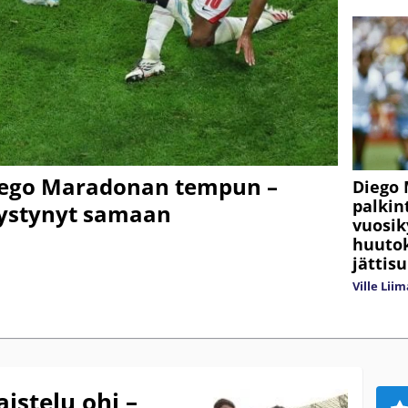
 Diego Maradonan tempun –
Diego
palkin
pystynyt samaan
vuosi
huuto
jätti
Ville Lii
stelu ohi –