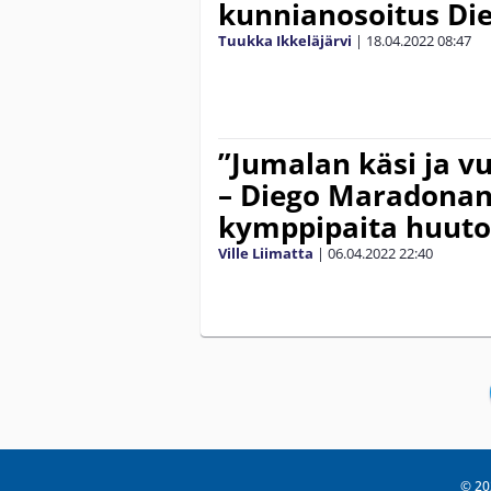
kunnianosoitus Di
Tuukka Ikkeläjärvi
|
18.04.2022
08:47
”Jumalan käsi ja v
– Diego Maradonan
kymppipaita huut
Ville Liimatta
|
06.04.2022
22:40
© 20