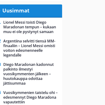
Uusimmat
Lionel Messi toisti Diego
Maradonan tempun – kukaan
muu ei ole pystynyt samaan
Argentiina selvitti tiensä MM-
finaaliin – Lionel Messi omisti
voiton edesmenneelle
legendalle
Diego Maradonan kadonnut
palkinto ilmestyi
vuosikymmenten jälkeen –
huutokauppa odottaa
jättisummaa
Vuosikymmenien taistelu ohi –
edesmennyt Diego Maradona
vapautettiin