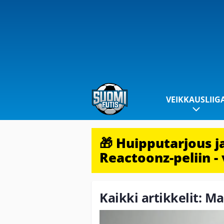
VEIKKAUSLIIG
🎁 Huipputarjous 
Reactoonz-peliin - 
Kaikki artikkelit: M