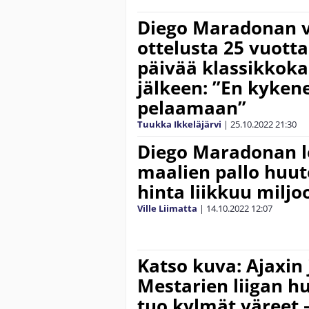
Diego Maradonan v
ottelusta 25 vuotta 
päivää klassikkok
jälkeen: ”En kyken
pelaamaan”
Tuukka Ikkeläjärvi
|
25.10.2022
21:30
Diego Maradonan l
maalien pallo huu
hinta liikkuu miljo
Ville Liimatta
|
14.10.2022
12:07
Katso kuva: Ajaxin 
Mestarien liigan h
tuo kylmät väreet 