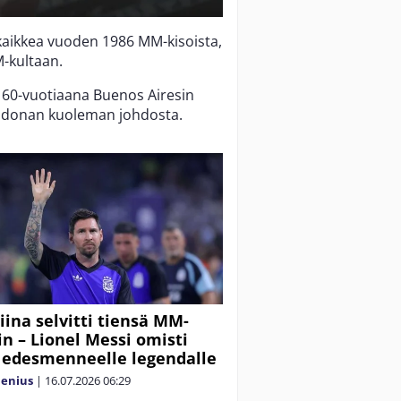
n kaikkea vuoden 1986 MM-kisoista,
M-kultaan.
60-vuotiaana Buenos Airesin
aradonan kuoleman johdosta.
iina selvitti tiensä MM-
iin – Lionel Messi omisti
 edesmenneelle legendalle
lenius
|
16.07.2026
06:29