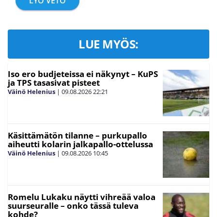
LYÖ VETO
LUE MYÖS:
Iso ero budjeteissa ei näkynyt – KuPS
ja TPS tasasivat pisteet
Väinö Helenius
|
09.08.2026
22:21
Käsittämätön tilanne – purkupallo
aiheutti kolarin jalkapallo-ottelussa
Väinö Helenius
|
09.08.2026
10:45
Romelu Lukaku näytti vihreää valoa
suurseuralle – onko tässä tuleva
kohde?