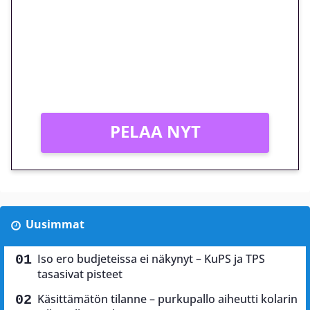
megakierros Reactoonz-
peliin – vain 1 eurolla!
Peli: Reactoonz
Vain uusille asiakkaille!
PELAA NYT
Uusimmat
Iso ero budjeteissa ei näkynyt – KuPS ja TPS
tasasivat pisteet
Käsittämätön tilanne – purkupallo aiheutti kolarin