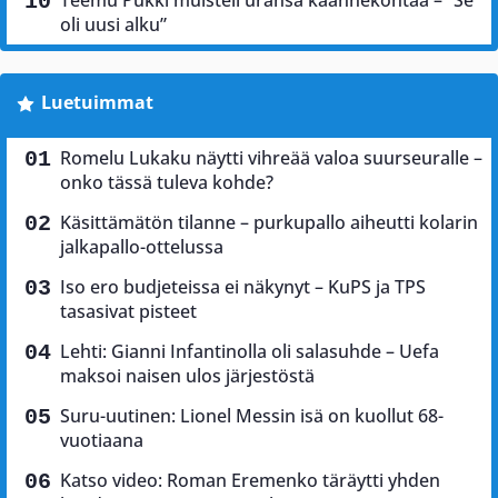
Teemu Pukki muisteli uransa käännekohtaa – ”Se
oli uusi alku”
Luetuimmat
Romelu Lukaku näytti vihreää valoa suurseuralle –
onko tässä tuleva kohde?
Käsittämätön tilanne – purkupallo aiheutti kolarin
jalkapallo-ottelussa
Iso ero budjeteissa ei näkynyt – KuPS ja TPS
tasasivat pisteet
Lehti: Gianni Infantinolla oli salasuhde – Uefa
maksoi naisen ulos järjestöstä
Suru-uutinen: Lionel Messin isä on kuollut 68-
vuotiaana
Katso video: Roman Eremenko täräytti yhden