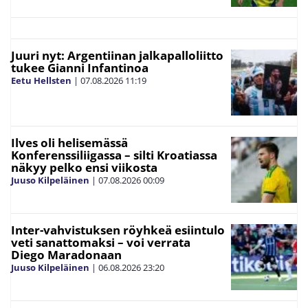
Juuri nyt: Argentiinan jalkapalloliitto
tukee Gianni Infantinoa
Eetu Hellsten
|
07.08.2026
11:19
Ilves oli helisemässä
Konferenssiliigassa – silti Kroatiassa
näkyy pelko ensi viikosta
Juuso Kilpeläinen
|
07.08.2026
00:09
Inter-vahvistuksen röyhkeä esiintulo
veti sanattomaksi – voi verrata
Diego Maradonaan
Juuso Kilpeläinen
|
06.08.2026
23:20