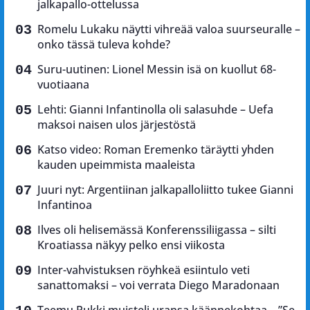
jalkapallo-ottelussa
Romelu Lukaku näytti vihreää valoa suurseuralle –
onko tässä tuleva kohde?
Suru-uutinen: Lionel Messin isä on kuollut 68-
vuotiaana
Lehti: Gianni Infantinolla oli salasuhde – Uefa
maksoi naisen ulos järjestöstä
Katso video: Roman Eremenko täräytti yhden
kauden upeimmista maaleista
Juuri nyt: Argentiinan jalkapalloliitto tukee Gianni
Infantinoa
Ilves oli helisemässä Konferenssiliigassa – silti
Kroatiassa näkyy pelko ensi viikosta
Inter-vahvistuksen röyhkeä esiintulo veti
sanattomaksi – voi verrata Diego Maradonaan