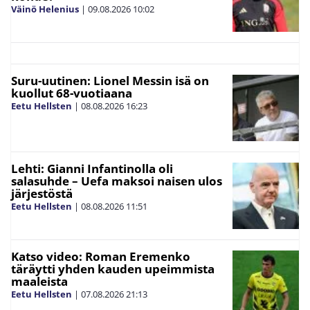
Väinö Helenius
|
09.08.2026
10:02
Suru-uutinen: Lionel Messin isä on
kuollut 68-vuotiaana
Eetu Hellsten
|
08.08.2026
16:23
Lehti: Gianni Infantinolla oli
salasuhde – Uefa maksoi naisen ulos
järjestöstä
Eetu Hellsten
|
08.08.2026
11:51
Katso video: Roman Eremenko
täräytti yhden kauden upeimmista
maaleista
Eetu Hellsten
|
07.08.2026
21:13