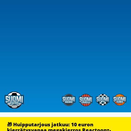
🎁 Huipputarjous jatkuu: 10 euron
kierrätysvapaa megakierros Reactoonz-