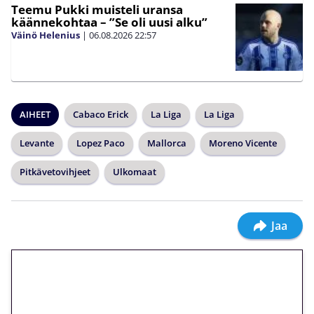
Teemu Pukki muisteli uransa
käännekohtaa – ”Se oli uusi alku”
Väinö Helenius
|
06.08.2026
22:57
AIHEET
Cabaco Erick
La Liga
La Liga
Levante
Lopez Paco
Mallorca
Moreno Vicente
Pitkävetovihjeet
Ulkomaat
Jaa
🎁 Huipputarjous jatkuu: 10
euron kierrätysvapaa