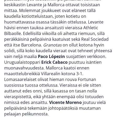
keskikastin Levante ja Mallorca ottavat toisistaan
mittaa. Molemmat joukkueet ovat eläneet tällä
kaudella kotiotteluistaan, joten kotietu on
huomattavassa osassa tässäkin ottelussa. Levante
hävisi ennen taukoa ansaitusti vieraissa Athletic
Bilbaolle. Edellisillä viikoilla oli aihetta riemuun, sillä
peräkkäisinä pelipäivinä kaatuivat sekä Real Sociedad
että itse Barcelona.
Granotas
on ollut kotona hyvin
solidi, sillä koko kaudella vieraat ovat tehneet yhteensä
vain neljä maalia
Paco Lópezin
suojattien verkkoon.
Urugualaistoppari
Erick Cabaco
puuttuu isäntien
muonavahvuudesta. Mallorca kaatoi ennen
maaottelubreikkiä Villarealin kotona 3-1.
Lomasaarelaiset olivat hieman rouva Fortunan
suosiossa tuossa ottelussa. Vieraissa ei ole sitten
auttanut edes onni, sillä kasassa on tasan nolla
vieraspistettä, eikä yhtään enempää olisi totuuden
nimissä edes ansaittu.
Vicente Moreno
joutuu vielä
pelipäivänä tekemään johtopäätöksiä muutaman
pelaajan pelikunnosta.