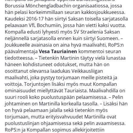
Borussia Mönchengladbachin organisaatiossa, jossa
hän pelasi korkeimmillaan seuran kakkosjoukkueessa.
Kaudeksi 2016-17 hän siirtyi Saksan toisella sarjatasolla
pelaavaan VfL Bochumiin, jossa hän vietti kaksi vuotta.
Kompalla edusti lyhyesti myös SV Straelenia Saksan
neljännellä sarjatasolla ennen kuin siirtyi Suomeen. –
Joukkueelle avainasia on aina hyvä maalivahti, RoPS:n
päävalmentaja
Vesa Tauriainen
kommentoi seuran
tiedotteessa. – Tietenkin Martinin täytyy vielä lunastaa
häneen kohdistuneet odotukset, mutta hän on
osoittanut olevansa laadukas Veikkausliigan
maalivahti, joka pystyy torjumaan meille pisteitä ja
voittoja. Torjuntojen lisäksi myös muut Kompallan
ominaisuudet miellyttävät Tauriaista. Maalivahdilla on
suuri rooli koko puolustuspään pelaamisessa. – Pelin
johtaminen on Martinilla korkealla tasolla. – Lisäksi hän
on hyvä pelaamaan jalalla sekä tietenkin myös
torjumaan, mutta erityisvahvuudet Martinilla ovat
puolustuslinjan ohjaamisessa sekä pelin avaamisessa.
RoPS:n ja Kompallan sopimus allekirjoitettiin