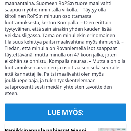
maanantaina. Suomeen RoPS:n tuore maalivahti
saapuu myöhemmin tällä viikolla. – Täytyy olla
kiitollinen RoPS:n minuun osoittamasta
luottamuksesta, kertoo Kompalla. – Olen erittäin
tyytyväinen, että sain ainakin yhden kauden lisää
Veikkausliigassa. Tämä on minullekin erinomainen
tilaisuus kehittyä paitsi maalivahtina myös ihmisenä. –
Tiedän, että minulla on Rovaniemellä isot saappaat
täytettävänä, mutta minulla on 47-koon jalka, joten
eiköhän se onnistu, Kompalla nauraa. – Mutta aion olla
luottamuksen arvoinen ja osoittaa sen sekä seuralle
että kannattajille. Paitsi maalivahti olen myös
joukkuepelaaja, ja tulen työskentelemään
sataprosenttisesti meidän yhteisten tavoitteiden
eteen.
LUE MYÖS:
Paniikkinappula pohjassa! Gianni