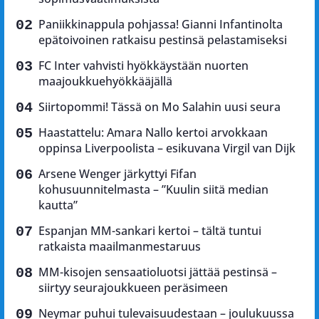
Paniikkinappula pohjassa! Gianni Infantinolta
epätoivoinen ratkaisu pestinsä pelastamiseksi
FC Inter vahvisti hyökkäystään nuorten
maajoukkuehyökkääjällä
Siirtopommi! Tässä on Mo Salahin uusi seura
Haastattelu: Amara Nallo kertoi arvokkaan
oppinsa Liverpoolista – esikuvana Virgil van Dijk
Arsene Wenger järkyttyi Fifan
kohusuunnitelmasta – ”Kuulin siitä median
kautta”
Espanjan MM-sankari kertoi – tältä tuntui
ratkaista maailmanmestaruus
MM-kisojen sensaatioluotsi jättää pestinsä –
siirtyy seurajoukkueen peräsimeen
Neymar puhui tulevaisuudestaan – joulukuussa