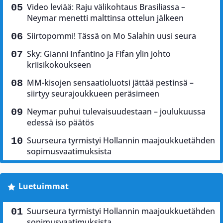
Video leviää: Raju välikohtaus Brasiliassa –
Neymar menetti malttinsa ottelun jälkeen
Siirtopommi! Tässä on Mo Salahin uusi seura
Sky: Gianni Infantino ja Fifan ylin johto
kriisikokoukseen
MM-kisojen sensaatioluotsi jättää pestinsä –
siirtyy seurajoukkueen peräsimeen
Neymar puhui tulevaisuudestaan – joulukuussa
edessä iso päätös
Suurseura tyrmistyi Hollannin maajoukkuetähden
sopimusvaatimuksista
Luetuimmat
Suurseura tyrmistyi Hollannin maajoukkuetähden
sopimusvaatimuksista