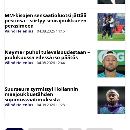
MM-kisojen sensaatioluotsi jättää
pestinsä – siirtyy seurajoukkueen
peräsimeen
Väinö Helenius
|
04.08.2026
14:16
Neymar puhui tulevaisuudestaan –
joulukuussa edessä iso päätös
Väinö Helenius
|
04.08.2026
12:44
Suurseura tyrmistyi Hollannin
maajoukkuetähden
sopimusvaatimuksista
Väinö Helenius
|
04.08.2026
11:28