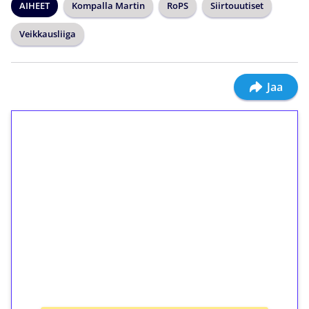
AIHEET
Kompalla Martin
RoPS
Siirtouutiset
Veikkausliiga
Jaa
1€ = 10€ arvosta
ilmaiskierroksia ilman
kierrätystä!
Talleta 1€
Saat heti 50 ilmaiskierrosta Tuohi 1000 -
peliin (arvo 0,20€ per kierros)!
Ei kierrätysvaatimusta!