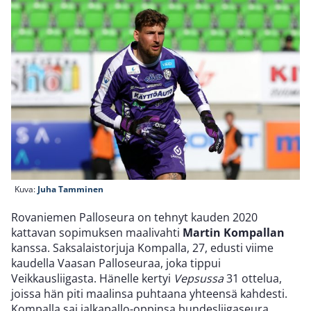
Kuva:
Juha Tamminen
Rovaniemen Palloseura on tehnyt kauden 2020
kattavan sopimuksen maalivahti
Martin Kompallan
kanssa. Saksalaistorjuja Kompalla, 27, edusti viime
kaudella Vaasan Palloseuraa, joka tippui
Veikkausliigasta. Hänelle kertyi
Vepsussa
31 ottelua,
joissa hän piti maalinsa puhtaana yhteensä kahdesti.
Kompalla sai jalkapallo-oppinsa bundesliigaseura