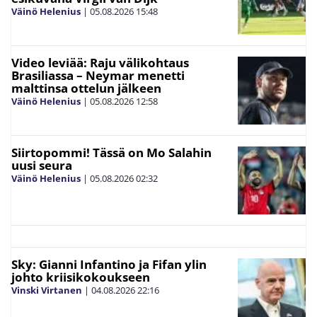
Väinö Helenius
|
05.08.2026
15:48
Video leviää: Raju välikohtaus
Brasiliassa – Neymar menetti
malttinsa ottelun jälkeen
Väinö Helenius
|
05.08.2026
12:58
Siirtopommi! Tässä on Mo Salahin
uusi seura
Väinö Helenius
|
05.08.2026
02:32
Sky: Gianni Infantino ja Fifan ylin
johto kriisikokoukseen
Vinski Virtanen
|
04.08.2026
22:16