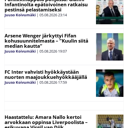
Infantinolta epätoivoinen ratkaisu
pestinsä pelastamiseksi
Juuso Koivumäki
|
05.08.2026
23:14
Arsene Wenger järkyttyi Fifan
kohusuunnitelmasta – ”Kuulin siitä
median kautta”
Juuso Koivumäki
|
05.08.2026
19:07
FC Inter vahvisti hyökkäystään
nuorten maajoukkuehyökkääjällä
Juuso Koivumäki
|
05.08.2026
17:59
Haastattelu: Amara Nallo kertoi
arvokkaan oppinsa Liverpoolista –
esikuvana Virgil van Dijk