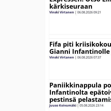
kärkiseuraan
Vinski Virtanen
|
06.08.2026
09:21
Fifa piti kriisikok
Gianni Infantinolle
Vinski Virtanen
|
06.08.2026
07:37
Paniikkinappula po
Infantinolta epäto
pestinsä pelastami
Juuso Koivumäki
|
05.08.2026
23:14