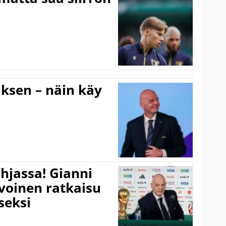
ouksen – näin käy
hjassa! Gianni
ivoinen ratkaisu
seksi