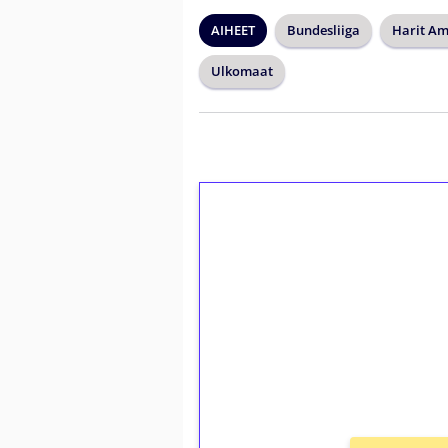
AIHEET
Bundesliiga
Harit Am
Ulkomaat
1€ = 10€ arvosta 
kierrätystä!
Talleta 1€
Saat heti 50 ilmaiskierr
kierros)!
Ei kierrätysvaatimusta!