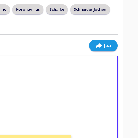
ine
Koronavirus
Schalke
Schneider Jochen
Jaa
ilmaiskierroksia ilman
osta Tuohi 1000 -peliin (arvo 0,20€ per