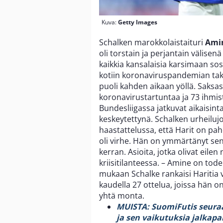
Kuva:
Getty Images
Schalken marokkolaistaituri
Amin
oli torstain ja perjantain välise
kaikkia kansalaisia karsimaan so
kotiin koronaviruspandemian takia
puoli kahden aikaan yöllä. Saksa
koronavirustartuntaa ja 73 ihmistä
Bundesliigassa jatkuvat aikaisinta
keskeytettynä. Schalken urheiluj
haastattelussa, että Harit on pa
oli virhe. Hän on ymmärtänyt sen 
kerran. Asioita, jotka olivat eile
kriisitilanteessa. – Amine on tod
mukaan Schalke rankaisi Haritia v
kaudella 27 ottelua, joissa hän 
yhtä monta.
MUISTA: SuomiFutis seuraa
ja sen vaikutuksia jalkapa