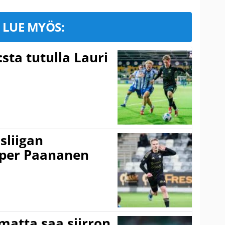
LUE MYÖS:
:sta tutulla Lauri
sliigan
sper Paananen
matta saa siirron