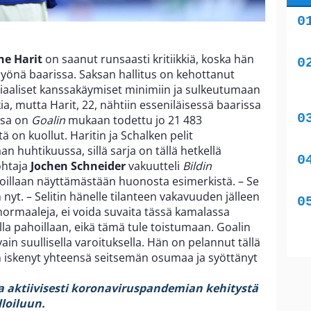
e Harit
on saanut runsaasti kritiikkiä, koska hän
nä yönä baarissa. Saksan hallitus on kehottanut
siaaliset kanssakäymiset minimiin ja sulkeutumaan
, mutta Harit, 22, nähtiin esseniläisessä baarissa
ssa on
Goalin
mukaan todettu jo 21 483
 on kuollut. Haritin ja Schalken pelit
an huhtikuussa, sillä sarja on tällä hetkellä
ohtaja
Jochen Schneider
vakuutteli
Bildin
hoillaan näyttämästään huonosta esimerkistä. – Se
nyt. – Selitin hänelle tilanteen vakavuuden jälleen
n normaaleja, ei voida suvaita tässä kamalassa
ella pahoillaan, eikä tämä tule toistumaan. Goalin
ain suullisella varoituksella. Hän on pelannut tällä
on iskenyt yhteensä seitsemän osumaa ja syöttänyt
 aktiivisesti koronaviruspandemian kehitystä
lloiluun.