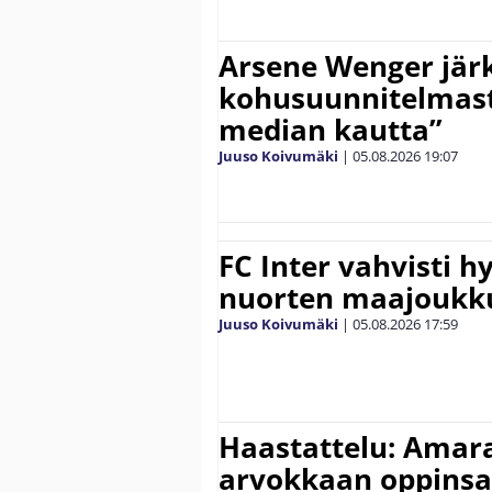
Arsene Wenger järk
kohusuunnitelmasta
median kautta”
Juuso Koivumäki
|
05.08.2026
19:07
FC Inter vahvisti 
nuorten maajoukk
Juuso Koivumäki
|
05.08.2026
17:59
Haastattelu: Amara
arvokkaan oppinsa 