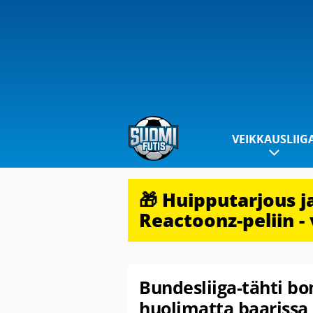
VEIKKAUSLIIG
🎁 Huipputarjous 
Reactoonz-peliin - 
Bundesliiga-tähti bo
huolimatta baarissa –