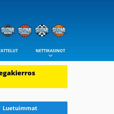
TATTELUT
NETTIKASINOT
egakierros
Luetuimmat