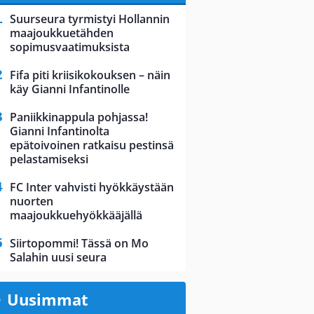
Suurseura tyrmistyi Hollannin
maajoukkuetähden
sopimusvaatimuksista
Fifa piti kriisikokouksen – näin
käy Gianni Infantinolle
Paniikkinappula pohjassa!
Gianni Infantinolta
epätoivoinen ratkaisu pestinsä
pelastamiseksi
FC Inter vahvisti hyökkäystään
nuorten
maajoukkuehyökkääjällä
Siirtopommi! Tässä on Mo
Salahin uusi seura
Uusimmat