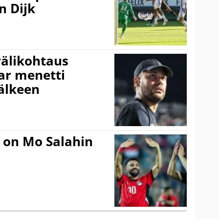
n Dijk
välikohtaus
ar menetti
jälkeen
 on Mo Salahin