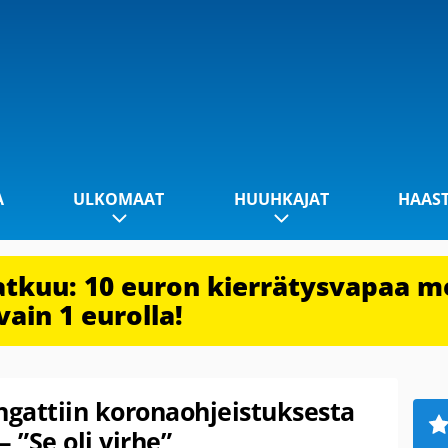
A
ULKOMAAT
HUUHKAJAT
HAAS
jatkuu: 10 euron kierrätysvapaa m
vain 1 eurolla!
ngattiin koronaohjeistuksesta
 ”Se oli virhe”