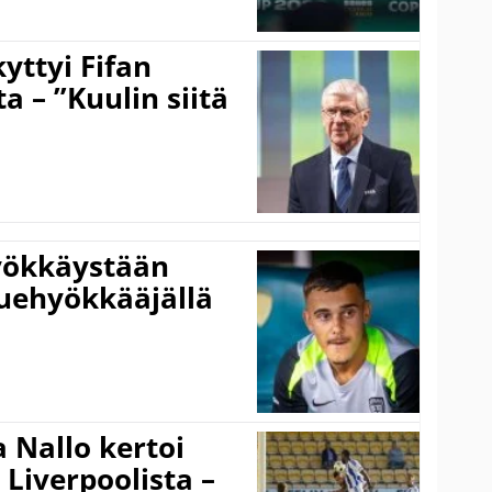
yttyi Fifan
 – ”Kuulin siitä
hyökkäystään
uehyökkääjällä
 Nallo kertoi
Liverpoolista –