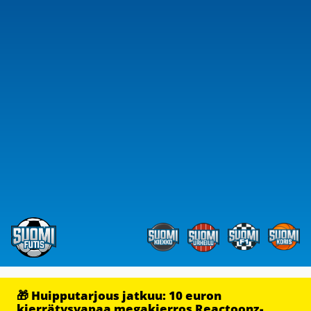
🎁 Huipputarjous jatkuu: 10 euron
kierrätysvapaa megakierros Reactoonz-