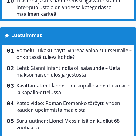
Tilastopaljastus: Konferenssiliigassa loistanut
Inter-puolustaja on yhdessä kategoriassa
maailman kärkeä
Luetuimmat
Romelu Lukaku näytti vihreää valoa suurseuralle –
onko tässä tuleva kohde?
Lehti: Gianni Infantinolla oli salasuhde – Uefa
maksoi naisen ulos järjestöstä
Käsittämätön tilanne – purkupallo aiheutti kolarin
jalkapallo-ottelussa
Katso video: Roman Eremenko täräytti yhden
kauden upeimmista maaleista
Suru-uutinen: Lionel Messin isä on kuollut 68-
vuotiaana