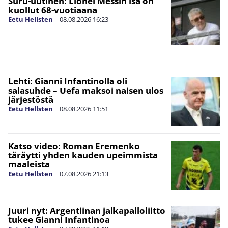
Suru-uutinen: Lionel Messin isä on
kuollut 68-vuotiaana
Eetu Hellsten
|
08.08.2026
16:23
Lehti: Gianni Infantinolla oli
salasuhde – Uefa maksoi naisen ulos
järjestöstä
Eetu Hellsten
|
08.08.2026
11:51
Katso video: Roman Eremenko
täräytti yhden kauden upeimmista
maaleista
Eetu Hellsten
|
07.08.2026
21:13
Juuri nyt: Argentiinan jalkapalloliitto
tukee Gianni Infantinoa