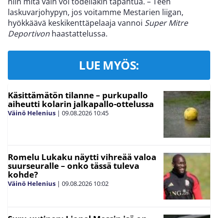
niin mitä vain voi todellakin tapahtua. – Teen
laskuvarjohypyn, jos voitamme Mestarien liigan,
hyökkäävä keskikenttäpelaaja vannoi
Super Mitre
Deportivon
haastattelussa.
LUE MYÖS:
Käsittämätön tilanne – purkupallo
aiheutti kolarin jalkapallo-ottelussa
Väinö Helenius
|
09.08.2026
10:45
Romelu Lukaku näytti vihreää valoa
suurseuralle – onko tässä tuleva
kohde?
Väinö Helenius
|
09.08.2026
10:02