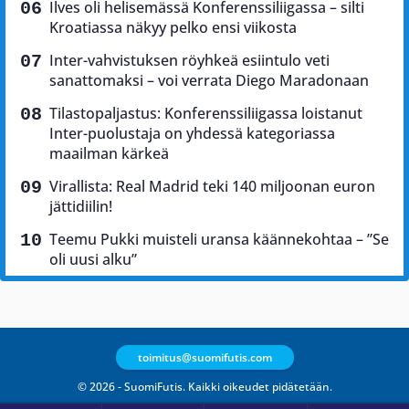
Ilves oli helisemässä Konferenssiliigassa – silti
Kroatiassa näkyy pelko ensi viikosta
Inter-vahvistuksen röyhkeä esiintulo veti
sanattomaksi – voi verrata Diego Maradonaan
Tilastopaljastus: Konferenssiliigassa loistanut
Inter-puolustaja on yhdessä kategoriassa
maailman kärkeä
Virallista: Real Madrid teki 140 miljoonan euron
jättidiilin!
Teemu Pukki muisteli uransa käännekohtaa – ”Se
oli uusi alku”
toimitus@suomifutis.com
© 2026 - SuomiFutis. Kaikki oikeudet pidätetään.