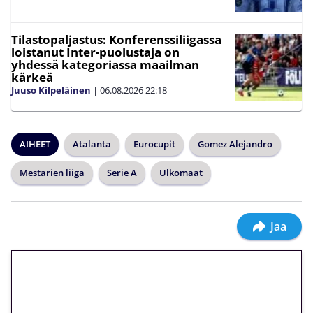
Tilastopaljastus: Konferenssiliigassa
loistanut Inter-puolustaja on
yhdessä kategoriassa maailman
kärkeä
Juuso Kilpeläinen
|
06.08.2026
22:18
AIHEET
Atalanta
Eurocupit
Gomez Alejandro
Mestarien liiga
Serie A
Ulkomaat
Jaa
🎁 Huipputarjous jatkuu: 10
euron kierrätysvapaa