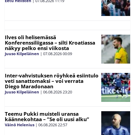
Eetu Hellsten
|
07.08.2026
11:19
Ilves oli helisemässä
Konferenssiliigassa – silti Kroatiassa
näkyy pelko ensi viikosta
Juuso Kilpeläinen
|
07.08.2026
00:09
Inter-vahvistuksen röyhkeä esiintulo
veti sanattomaksi – voi verrata
Diego Maradonaan
Juuso Kilpeläinen
|
06.08.2026
23:20
Teemu Pukki muisteli uransa
käännekohtaa – ”Se oli uusi alku”
Väinö Helenius
|
06.08.2026
22:57