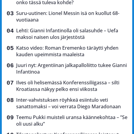
onko tässä tuleva kohde?
Suru-uutinen: Lionel Messin isä on kuollut 68-
vuotiaana
Lehti: Gianni Infantinolla oli salasuhde – Uefa
maksoi naisen ulos järjestöstä
Katso video: Roman Eremenko täräytti yhden
kauden upeimmista maaleista
Juuri nyt: Argentiinan jalkapalloliitto tukee Gianni
Infantinoa
Ilves oli helisemässä Konferenssiliigassa – silti
Kroatiassa näkyy pelko ensi viikosta
Inter-vahvistuksen röyhkeä esiintulo veti
sanattomaksi – voi verrata Diego Maradonaan
Teemu Pukki muisteli uransa käännekohtaa – ”Se
oli uusi alku”