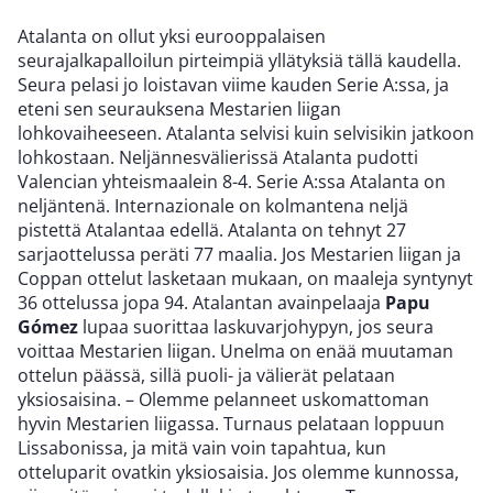
Atalanta on ollut yksi eurooppalaisen
seurajalkapalloilun pirteimpiä yllätyksiä tällä kaudella.
Seura pelasi jo loistavan viime kauden Serie A:ssa, ja
eteni sen seurauksena Mestarien liigan
lohkovaiheeseen. Atalanta selvisi kuin selvisikin jatkoon
lohkostaan. Neljännesvälierissä Atalanta pudotti
Valencian yhteismaalein 8-4. Serie A:ssa Atalanta on
neljäntenä. Internazionale on kolmantena neljä
pistettä Atalantaa edellä. Atalanta on tehnyt 27
sarjaottelussa peräti 77 maalia. Jos Mestarien liigan ja
Coppan ottelut lasketaan mukaan, on maaleja syntynyt
36 ottelussa jopa 94. Atalantan avainpelaaja
Papu
Gómez
lupaa suorittaa laskuvarjohypyn, jos seura
voittaa Mestarien liigan. Unelma on enää muutaman
ottelun päässä, sillä puoli- ja välierät pelataan
yksiosaisina. – Olemme pelanneet uskomattoman
hyvin Mestarien liigassa. Turnaus pelataan loppuun
Lissabonissa, ja mitä vain voin tapahtua, kun
otteluparit ovatkin yksiosaisia. Jos olemme kunnossa,