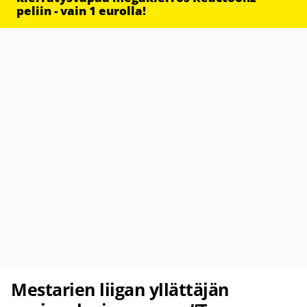
peliin - vain 1 eurolla!
Mestarien liigan yllättäjän