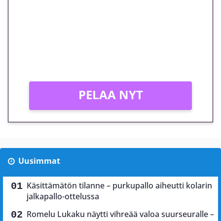
megakierros Reactoonz-
peliin – vain 1 eurolla!
Peli: Reactoonz
Vain uusille asiakkaille!
PELAA NYT
Uusimmat
Käsittämätön tilanne – purkupallo aiheutti kolarin
jalkapallo-ottelussa
Romelu Lukaku näytti vihreää valoa suurseuralle –