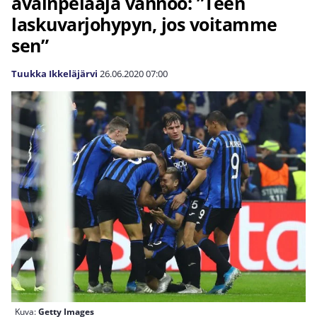
avainpelaaja vannoo: ”Teen
laskuvarjohypyn, jos voitamme
sen”
Tuukka Ikkeläjärvi
26.06.2020
07:00
Kuva:
Getty Images