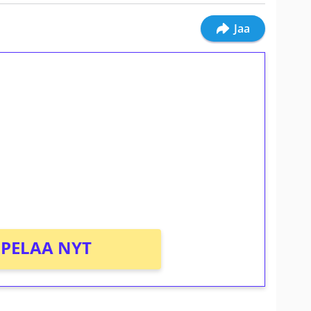
Jaa
ilmaiskierroksia ilman
osta Tuohi 1000 -peliin (arvo 0,20€ per
PELAA NYT