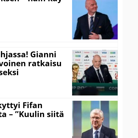
hjassa! Gianni
ivoinen ratkaisu
seksi
yttyi Fifan
 – ”Kuulin siitä