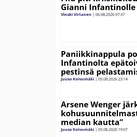
Gianni Infantinolle
Vinski Virtanen
|
06.08.2026
07:37
Paniikkinappula po
Infantinolta epäto
pestinsä pelastami
Juuso Koivumäki
|
05.08.2026
23:14
Arsene Wenger järk
kohusuunnitelmasta
median kautta”
Juuso Koivumäki
|
05.08.2026
19:07