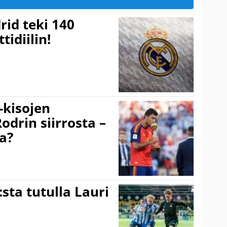
rid teki 140
tidiilin!
-kisojen
odrin siirrosta –
a?
:sta tutulla Lauri