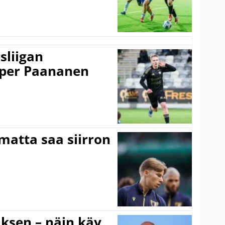
sliigan
sper Paananen
matta saa siirron
ouksen – näin käy