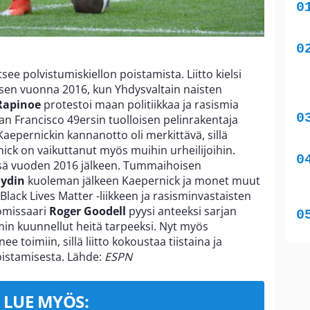
tsee polvistumiskiellon poistamista. Liitto kielsi
isen vuonna 2016, kun Yhdysvaltain naisten
Rapinoe
protestoi maan politiikkaa ja rasismia
an Francisco 49ersin tuolloisen pelinrakentaja
aepernickin kannanotto oli merkittävä, sillä
ck on vaikuttanut myös muihin urheilijoihin.
ssä vuoden 2016 jälkeen. Tummaihoisen
oydin
kuoleman jälkeen Kaepernick ja monet muut
lä Black Lives Matter -liikkeen ja rasisminvastaisten
omissaari
Roger Goodell
pyysi anteeksi sarjan
emmin kuunnellut heitä tarpeeksi. Nyt myös
ee toimiin, sillä liitto kokoustaa tiistaina ja
oistamisesta. Lähde:
ESPN
LUE MYÖS: