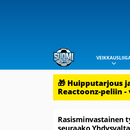
VEIKKAUSLIIG
🎁 Huipputarjous 
Reactoonz-peliin - 
Rasisminvastainen t
seuraako Yhdysvaltai