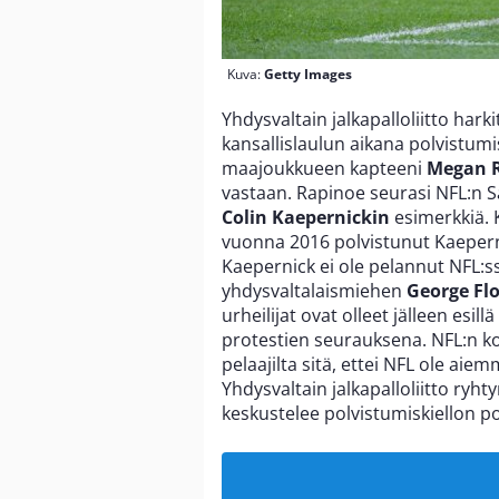
Kuva:
Getty Images
Yhdysvaltain jalkapalloliitto harki
kansallislaulun aikana polvistum
maajoukkueen kapteeni
Megan 
vastaan. Rapinoe seurasi NFL:n S
Colin Kaepernickin
esimerkkiä. K
vuonna 2016 polvistunut Kaeperni
Kaepernick ei ole pelannut NFL:
yhdysvaltalaismiehen
George Fl
urheilijat ovat olleet jälleen esil
protestien seurauksena. NFL:n k
pelaajilta sitä, ettei NFL ole ai
Yhdysvaltain jalkapalloliitto ryhtyn
keskustelee polvistumiskiellon p