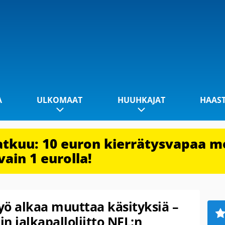
A
ULKOMAAT
HUUHKAJAT
HAAS
jatkuu: 10 euron kierrätysvapaa m
vain 1 eurolla!
yö alkaa muuttaa käsityksiä –
n jalkapalloliitto NFL:n