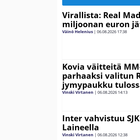
Virallista: Real Mad
miljoonan euron jät
Väinö Helenius
|
06.08.2026
17:38
Kovia väitteitä MM
parhaaksi valitun R
jymypaukku tuloss
Vinski Virtanen
|
06.08.2026
14:13
Inter vahvistuu SJK
Laineella
Vinski Virtanen
|
06.08.2026
12:38