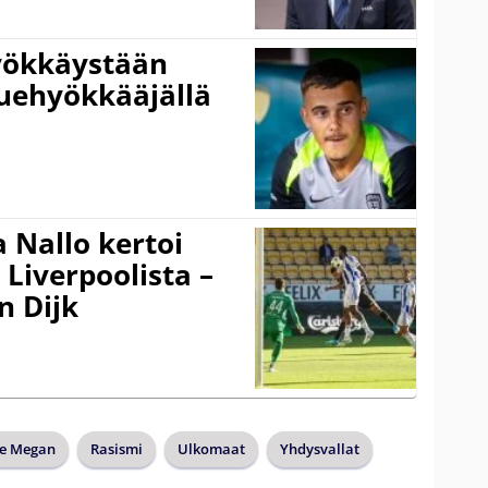
hyökkäystään
uehyökkääjällä
 Nallo kertoi
Liverpoolista –
n Dijk
e Megan
Rasismi
Ulkomaat
Yhdysvallat