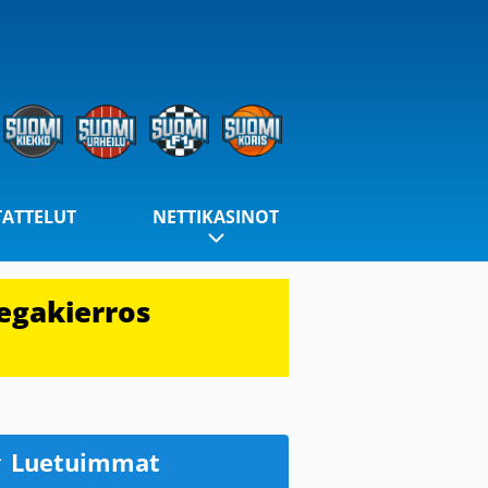
TATTELUT
NETTIKASINOT
egakierros
Luetuimmat