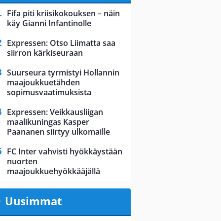
Fifa piti kriisikokouksen – näin
käy Gianni Infantinolle
Expressen: Otso Liimatta saa
siirron kärkiseuraan
Suurseura tyrmistyi Hollannin
maajoukkuetähden
sopimusvaatimuksista
Expressen: Veikkausliigan
maalikuningas Kasper
Paananen siirtyy ulkomaille
FC Inter vahvisti hyökkäystään
nuorten
maajoukkuehyökkääjällä
Uusimmat