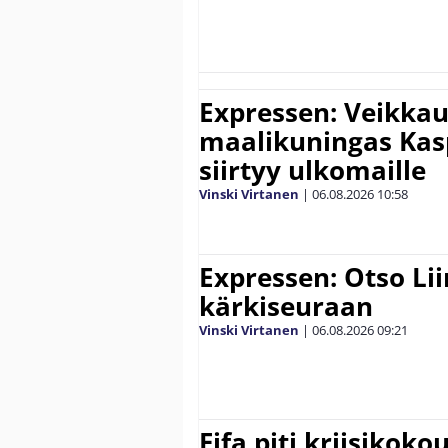
Expressen: Veikkau
maalikuningas Ka
siirtyy ulkomaille
Vinski Virtanen
|
06.08.2026
10:58
Expressen: Otso Lii
kärkiseuraan
Vinski Virtanen
|
06.08.2026
09:21
Fifa piti kriisikok