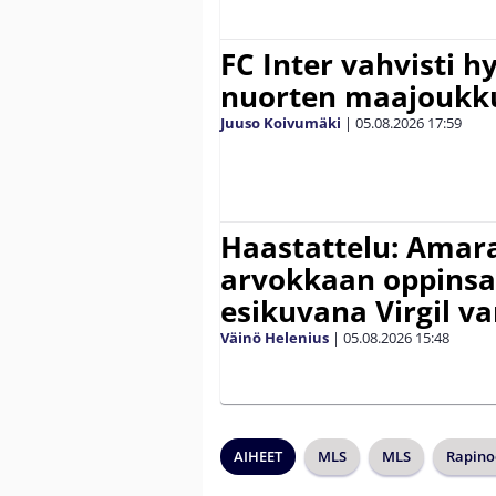
FC Inter vahvisti 
nuorten maajoukk
Juuso Koivumäki
|
05.08.2026
17:59
Haastattelu: Amara
arvokkaan oppinsa 
esikuvana Virgil va
Väinö Helenius
|
05.08.2026
15:48
AIHEET
MLS
MLS
Rapino