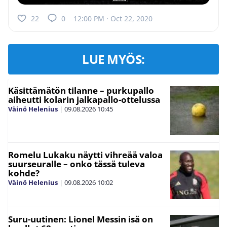
22
0
12:00 PM · Oct 22, 2020
LUE MYÖS:
Käsittämätön tilanne – purkupallo
aiheutti kolarin jalkapallo-ottelussa
Väinö Helenius
|
09.08.2026
10:45
Romelu Lukaku näytti vihreää valoa
suurseuralle – onko tässä tuleva
kohde?
Väinö Helenius
|
09.08.2026
10:02
Suru-uutinen: Lionel Messin isä on