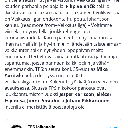
kauden parhaalla pelaajalla.
Filip Valenčič
teki jo
Ilvestä vastaan kaksi maalia ja joukkueen hyökkäyspää
on Veikkausliigan ehdotonta huippua, Johansson
kehuu. [readmore from=Veikkausliiga] – Voitimme
viimeksi nöyryydellä, joukkuehengellä ja
kurinalaisuudella. Kaikki paineet on nyt naapurissa. –
Ihan rauhallisin ja hyvin mielin lähdetään taistelemaan,
vaikka Inter saikin nyt yhden lepopäivän meitä
enemmän. Derbyt ovat aina ainutlaatuisia ja hienoja
tapahtumia, joissa pannaan kaikki peliin ja vähän
enemmänkin. TPS:n seuraikoni, 35-vuotias
Mika
Ääritalo
pelaa derbyssä uransa 300.
veikkausliigaottelun. Kokenut hyökkääjä on vieraiden
avauksessa. Sivussa TPS:n kokoonpanosta ovat
loukkaantumisten vuoksi
Jesper Karlsson
,
Eliécer
Espinosa
,
Jonni Peräaho
ja
Juhani Pikkarainen
.
Interillä ei merkittäviä poissaoloja ole.
TPS Jalkapallo