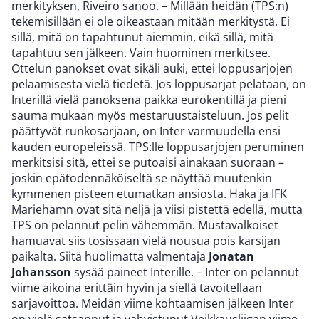
merkityksen, Riveiro sanoo. – Millään heidän (TPS:n)
tekemisillään ei ole oikeastaan mitään merkitystä. Ei
sillä, mitä on tapahtunut aiemmin, eikä sillä, mitä
tapahtuu sen jälkeen. Vain huominen merkitsee.
Ottelun panokset ovat sikäli auki, ettei loppusarjojen
pelaamisesta vielä tiedetä. Jos loppusarjat pelataan, on
Interillä vielä panoksena paikka eurokentillä ja pieni
sauma mukaan myös mestaruustaisteluun. Jos pelit
päättyvät runkosarjaan, on Inter varmuudella ensi
kauden europeleissä. TPS:lle loppusarjojen peruminen
merkitsisi sitä, ettei se putoaisi ainakaan suoraan –
joskin epätodennäköiseltä se näyttää muutenkin
kymmenen pisteen etumatkan ansiosta. Haka ja IFK
Mariehamn ovat sitä neljä ja viisi pistettä edellä, mutta
TPS on pelannut pelin vähemmän. Mustavalkoiset
hamuavat siis tosissaan vielä nousua pois karsijan
paikalta. Siitä huolimatta valmentaja
Jonatan
Johansson
sysää paineet Interille. – Inter on pelannut
viime aikoina erittäin hyvin ja siellä tavoitellaan
sarjavoittoa. Meidän viime kohtaamisen jälkeen Inter
on vielä satsannut ja vahvistunut Veikkausliigan viime