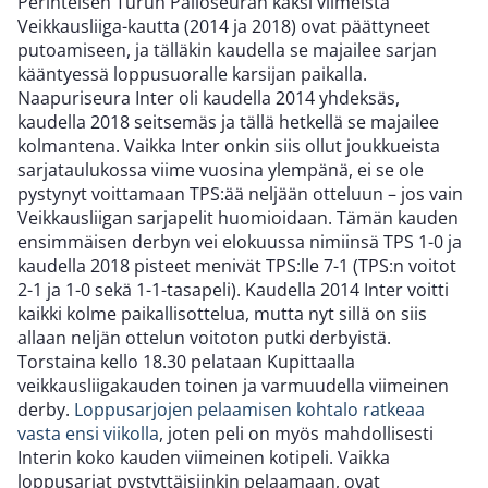
Perinteisen Turun Palloseuran kaksi viimeistä
Veikkausliiga-kautta (2014 ja 2018) ovat päättyneet
putoamiseen, ja tälläkin kaudella se majailee sarjan
kääntyessä loppusuoralle karsijan paikalla.
Naapuriseura Inter oli kaudella 2014 yhdeksäs,
kaudella 2018 seitsemäs ja tällä hetkellä se majailee
kolmantena. Vaikka Inter onkin siis ollut joukkueista
sarjataulukossa viime vuosina ylempänä, ei se ole
pystynyt voittamaan TPS:ää neljään otteluun – jos vain
Veikkausliigan sarjapelit huomioidaan. Tämän kauden
ensimmäisen derbyn vei elokuussa nimiinsä TPS 1-0 ja
kaudella 2018 pisteet menivät TPS:lle 7-1 (TPS:n voitot
2-1 ja 1-0 sekä 1-1-tasapeli). Kaudella 2014 Inter voitti
kaikki kolme paikallisottelua, mutta nyt sillä on siis
allaan neljän ottelun voitoton putki derbyistä.
Torstaina kello 18.30 pelataan Kupittaalla
veikkausliigakauden toinen ja varmuudella viimeinen
derby.
Loppusarjojen pelaamisen kohtalo ratkeaa
vasta ensi viikolla
, joten peli on myös mahdollisesti
Interin koko kauden viimeinen kotipeli. Vaikka
loppusarjat pystyttäisiinkin pelaamaan, ovat