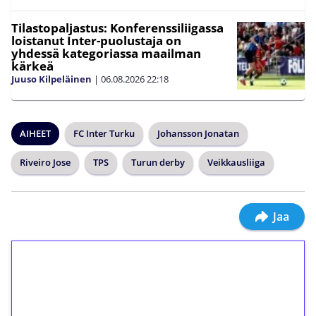
Tilastopaljastus: Konferenssiliigassa
loistanut Inter-puolustaja on
yhdessä kategoriassa maailman
kärkeä
Juuso Kilpeläinen
|
06.08.2026
22:18
AIHEET
FC Inter Turku
Johansson Jonatan
Riveiro Jose
TPS
Turun derby
Veikkausliiga
Jaa
1€ = 10€ arvosta
ilmaiskierroksia ilman
kierrätystä!