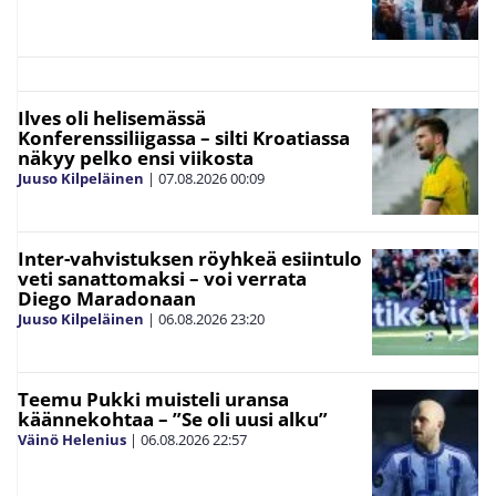
Ilves oli helisemässä
Konferenssiliigassa – silti Kroatiassa
näkyy pelko ensi viikosta
Juuso Kilpeläinen
|
07.08.2026
00:09
Inter-vahvistuksen röyhkeä esiintulo
veti sanattomaksi – voi verrata
Diego Maradonaan
Juuso Kilpeläinen
|
06.08.2026
23:20
Teemu Pukki muisteli uransa
käännekohtaa – ”Se oli uusi alku”
Väinö Helenius
|
06.08.2026
22:57