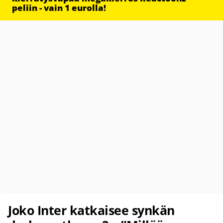
peliin - vain 1 eurolla!
Joko Inter katkaisee synkän