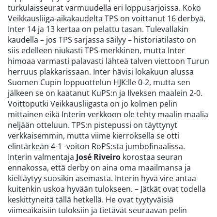
turkulaisseurat varmuudella eri loppusarjoissa. Koko
Veikkausliiga-aikakaudelta TPS on voittanut 16 derbyä,
Inter 14 ja 13 kertaa on pelattu tasan. Tulevallakin
kaudella – jos TPS sarjassa säilyy – historiatilasto on
siis edelleen niukasti TPS-merkkinen, mutta Inter
himoaa varmasti palavasti lähteä talven viettoon Turun
herruus plakkarissaan. Inter hävisi lokakuun alussa
Suomen Cupin loppuottelun HJK:lle 0-2, mutta sen
jälkeen se on kaatanut KuPS:n ja Ilveksen maalein 2-0.
Voittoputki Veikkausliigasta on jo kolmen pelin
mittainen eikä Interin verkkoon ole tehty maalin maalia
neljään otteluun. TPS:n pistepussi on täyttynyt
verkkaisemmin, mutta viime kierroksella se otti
elintärkeän 4-1 -voiton RoPS:sta jumbofinaalissa.
Interin valmentaja
José Riveiro
korostaa seuran
ennakossa, että derby on aina oma maailmansa ja
kieltäytyy suosikin asemasta. Interin hyvä vire antaa
kuitenkin uskoa hyvään tulokseen. – Jätkät ovat todella
keskittyneitä tällä hetkellä. He ovat tyytyväisiä
viimeaikaisiin tuloksiin ja tietävät seuraavan pelin