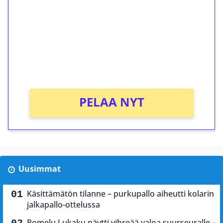
Talleta 1€
Saat heti 50 ilmaiskierrosta Tuohi 1000 -
peliin (arvo 0,20€ per kierros)!
Ei kierrätysvaatimusta!
PELAA NYT
Uusimmat
Käsittämätön tilanne – purkupallo aiheutti kolarin
jalkapallo-ottelussa
Romelu Lukaku näytti vihreää valoa suurseuralle –