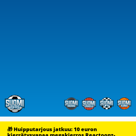
🎁 Huipputarjous jatkuu: 10 euron
kierrätysvapaa megakierros Reactoonz-