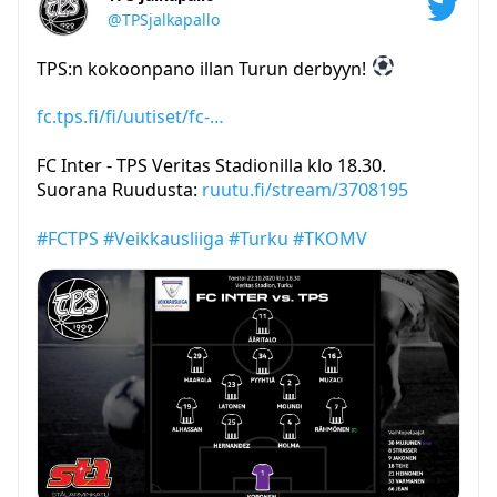
@TPSjalkapallo
TPS:n kokoonpano illan Turun derbyyn!
fc.tps.fi/fi/uutiset/fc-…
FC Inter - TPS Veritas Stadionilla klo 18.30.
Suorana Ruudusta:
ruutu.fi/stream/3708195
#FCTPS
#Veikkausliiga
#Turku
#TKOMV