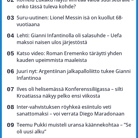
onko tässä tuleva kohde?
Suru-uutinen: Lionel Messin isä on kuollut 68-
vuotiaana
Lehti: Gianni Infantinolla oli salasuhde – Uefa
maksoi naisen ulos järjestöstä
Katso video: Roman Eremenko täräytti yhden
kauden upeimmista maaleista
Juuri nyt: Argentiinan jalkapalloliitto tukee Gianni
Infantinoa
Ilves oli helisemässä Konferenssiliigassa – silti
Kroatiassa näkyy pelko ensi viikosta
Inter-vahvistuksen röyhkeä esiintulo veti
sanattomaksi – voi verrata Diego Maradonaan
Teemu Pukki muisteli uransa käännekohtaa – ”Se
oli uusi alku”