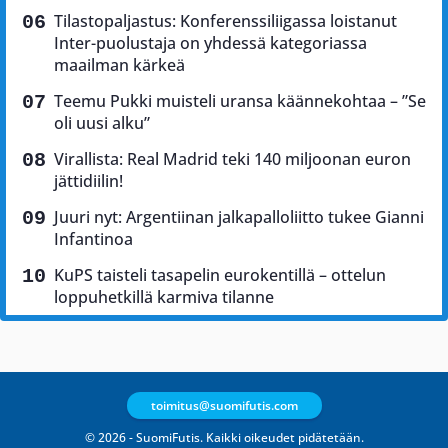
Tilastopaljastus: Konferenssiliigassa loistanut
Inter-puolustaja on yhdessä kategoriassa
maailman kärkeä
Teemu Pukki muisteli uransa käännekohtaa – ”Se
oli uusi alku”
Virallista: Real Madrid teki 140 miljoonan euron
jättidiilin!
Juuri nyt: Argentiinan jalkapalloliitto tukee Gianni
Infantinoa
KuPS taisteli tasapelin eurokentillä – ottelun
loppuhetkillä karmiva tilanne
toimitus@suomifutis.com
© 2026 - SuomiFutis. Kaikki oikeudet pidätetään.