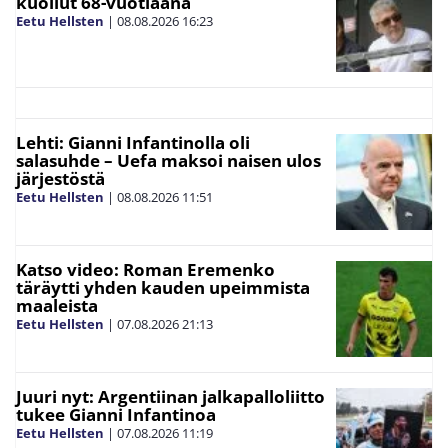
kuollut 68-vuotiaana
Eetu Hellsten
|
08.08.2026
16:23
Lehti: Gianni Infantinolla oli
salasuhde – Uefa maksoi naisen ulos
järjestöstä
Eetu Hellsten
|
08.08.2026
11:51
Katso video: Roman Eremenko
täräytti yhden kauden upeimmista
maaleista
Eetu Hellsten
|
07.08.2026
21:13
Juuri nyt: Argentiinan jalkapalloliitto
tukee Gianni Infantinoa
Eetu Hellsten
|
07.08.2026
11:19