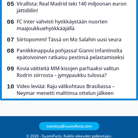
Virallista: Real Madrid teki 140 miljoonan euron
jättidiilin!
FC Inter vahvisti hyökkäystään nuorten
maajoukkuehyökkääjällä
Siirtopommi! Tässä on Mo Salahin uusi seura
Paniikkinappula pohjassa! Gianni Infantinolta
epätoivoinen ratkaisu pestinsä pelastamiseksi
Kovia väitteitä MM-kisojen parhaaksi valitun
Rodrin siirrosta – jymypaukku tulossa?
Video leviää: Raju välikohtaus Brasiliassa –
Neymar menetti malttinsa ottelun jälkeen
toimitus@suomifutis.com
© 2026 - SuomiFutis. Kaikki oikeudet pidätetään.