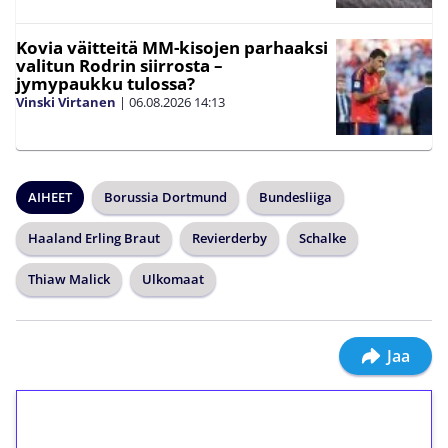
Kovia väitteitä MM-kisojen parhaaksi
valitun Rodrin siirrosta –
jymypaukku tulossa?
Vinski Virtanen
|
06.08.2026
14:13
AIHEET
Borussia Dortmund
Bundesliiga
Haaland Erling Braut
Revierderby
Schalke
Thiaw Malick
Ulkomaat
Jaa
1€ = 10€ arvosta