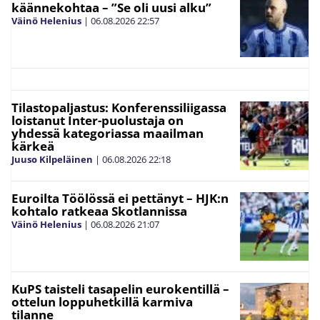
käännekohtaa – ”Se oli uusi alku”
Väinö Helenius
|
06.08.2026
22:57
Tilastopaljastus: Konferenssiliigassa
loistanut Inter-puolustaja on
yhdessä kategoriassa maailman
kärkeä
Juuso Kilpeläinen
|
06.08.2026
22:18
Euroilta Töölössä ei pettänyt – HJK:n
kohtalo ratkeaa Skotlannissa
Väinö Helenius
|
06.08.2026
21:07
KuPS taisteli tasapelin eurokentillä –
ottelun loppuhetkillä karmiva
tilanne