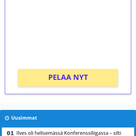
ilmaiskierroksia ilman
kierrätystä!
Talleta 1€
Saat heti 50 ilmaiskierrosta Tuohi 1000 -
peliin (arvo 0,20€ per kierros)!
Ei kierrätysvaatimusta!
PELAA NYT
Uusimmat
Ilves oli helisemässä Konferenssiliigassa – silti