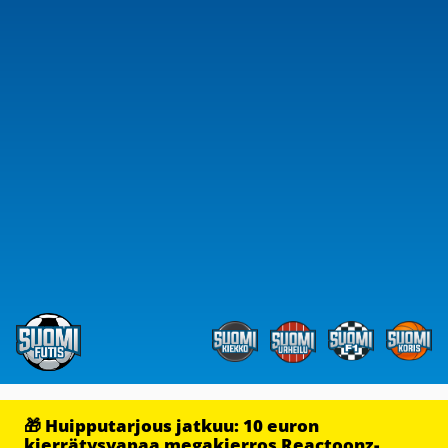
🎁 Huipputarjous jatkuu: 10 euron
kierrätysvapaa megakierros Reactoonz-