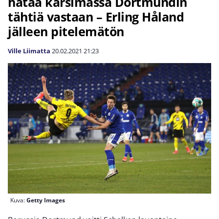
hätää kärsimässä Dortmundin
tähtiä vastaan – Erling Håland
jälleen pitelemätön
Ville Liimatta
20.02.2021
21:23
Kuva:
Getty Images