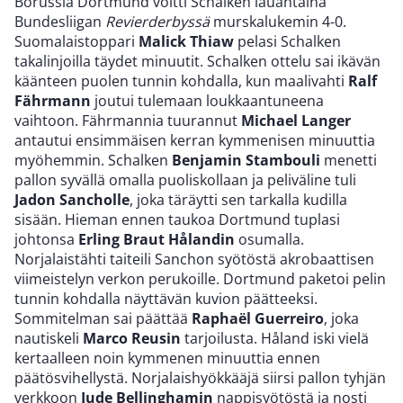
Borussia Dortmund voitti Schalken lauantaina
Bundesliigan
Revierderbyssä
murskalukemin 4-0.
Suomalaistoppari
Malick Thiaw
pelasi Schalken
takalinjoilla täydet minuutit. Schalken ottelu sai ikävän
käänteen puolen tunnin kohdalla, kun maalivahti
Ralf
Fährmann
joutui tulemaan loukkaantuneena
vaihtoon. Fährmannia tuurannut
Michael Langer
antautui ensimmäisen kerran kymmenisen minuuttia
myöhemmin. Schalken
Benjamin Stambouli
menetti
pallon syvällä omalla puoliskollaan ja peliväline tuli
Jadon Sancholle
, joka täräytti sen tarkalla kudilla
sisään. Hieman ennen taukoa Dortmund tuplasi
johtonsa
Erling Braut Hålandin
osumalla.
Norjalaistähti taiteili Sanchon syötöstä akrobaattisen
viimeistelyn verkon perukoille. Dortmund paketoi pelin
tunnin kohdalla näyttävän kuvion päätteeksi.
Sommitelman sai päättää
Raphaël Guerreiro
, joka
nautiskeli
Marco Reusin
tarjoilusta. Håland iski vielä
kertaalleen noin kymmenen minuuttia ennen
päätösvihellystä. Norjalaishyökkääjä siirsi pallon tyhjän
verkkoon
Jude Bellinghamin
nappisyötöstä ja nosti