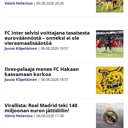
Väinö Helenius
|
06.08.2026
20:26
FC Inter selvisi voittajana tasaisesta
euroväännöstä – onneksi ei ole
vierasmaalisääntöä
Juuso Kilpeläinen
|
06.08.2026
19:57
Ilves-pelaaja menee FC Hakaan
kasvamaan korkoa
Juuso Kilpeläinen
|
06.08.2026
18:57
Virallista: Real Madrid teki 140
miljoonan euron jättidiilin!
Väinö Helenius
|
06.08.2026
17:38