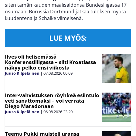
siten tämän kauden maalisaldonsa Bundesliigassa 17
osumaan. Borussia Dortmund jatkaa tuloksen myötä
kuudentena ja Schalke viimeisenä.
LUE MYÖS:
Ilves oli helisemässä
Konferenssiliigassa – silti Kroatiassa
näkyy pelko ensi viikosta
Juuso Kilpeläinen
|
07.08.2026
00:09
Inter-vahvistuksen röyhkeä esiintulo
veti sanattomaksi – voi verrata
Diego Maradonaan
Juuso Kilpeläinen
|
06.08.2026
23:20
Teemu Pukki muisteli uransa