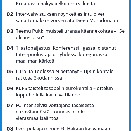
Kroatiassa näkyy pelko ensi viikosta
Inter-vahvistuksen röyhkeä esiintulo veti
sanattomaksi – voi verrata Diego Maradonaan
Teemu Pukki muisteli uransa käännekohtaa – ”Se
oli uusi alku”
Tilastopaljastus: Konferenssiliigassa loistanut
Inter-puolustaja on yhdessä kategoriassa
maailman kärkeä
Euroilta Töölössä ei pettänyt – HJK:n kohtalo
ratkeaa Skotlannissa
KuPS taisteli tasapelin eurokentillä – ottelun
loppuhetkillä karmiva tilanne
FC Inter selvisi voittajana tasaisesta
euroväännöstä – onneksi ei ole
vierasmaalisääntöä
Ilves-pelaaja menee FC Hakaan kasvamaan