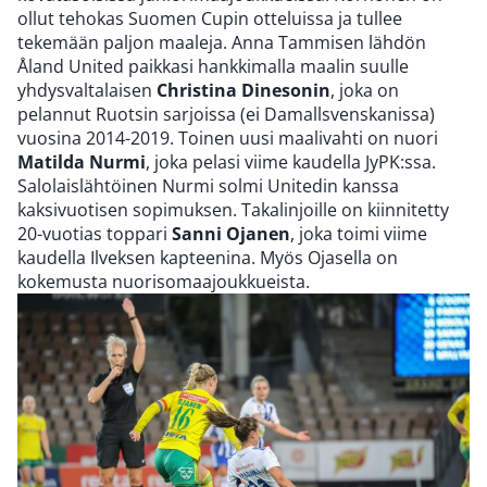
ollut tehokas Suomen Cupin otteluissa ja tullee
tekemään paljon maaleja. Anna Tammisen lähdön
Åland United paikkasi hankkimalla maalin suulle
yhdysvaltalaisen
Christina Dinesonin
, joka on
pelannut Ruotsin sarjoissa (ei Damallsvenskanissa)
vuosina 2014-2019. Toinen uusi maalivahti on nuori
Matilda Nurmi
, joka pelasi viime kaudella JyPK:ssa.
Salolaislähtöinen Nurmi solmi Unitedin kanssa
kaksivuotisen sopimuksen. Takalinjoille on kiinnitetty
20-vuotias toppari
Sanni Ojanen
, joka toimi viime
kaudella Ilveksen kapteenina. Myös Ojasella on
kokemusta nuorisomaajoukkueista.