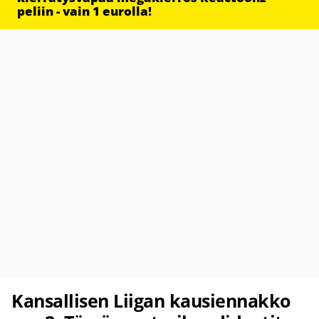
peliin - vain 1 eurolla!
Kansallisen Liigan kausiennakko