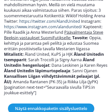
mahdollisimman hyvin. Meillä on vielä muutama
kuukausi aikaa valmistautua siihen. Paras sijoitus: 3
suomenmestaruutta Kotikenttä: Wiklöf Holding Arena
Twitter:
https://twitter.com/AlandUnited
Instagram:
https://www.instagram.com/alandunited/
Kapteenit:
Pille Raadik ja Anna Westerlund
Päävalmentaja Steve
Beeksin vastaukset SuomiFutikselle:
Tavoite:
Oppia,
kehittyä ja parantaa peli peliltä ja edustaa Suomea
erittäin positiivisella tavalla Mestarien liigassa
Mitalistit:
Åland United, KuPS ja HJK
Åland Unitedin
tsempparit
: Sarah Trocolli ja Signy Aarna
Åland
Unitedin hengenluojat
: Dana Leskinen ja Karen Reyes
Åland Unitedin läpimurtopelaaja
: Sanni Ojanen
Kansallisen Liigan viihdyttävimmät pelaajat (pl.
ÅU)
: Amanda Rantanen (PK-35) ja Riikka Lilja (JyPK)
[pagination next-text=”Seuraavalla sivulla TiPS:in
joukkue-esittely”]
Näytä ennakkopaketin sisällysluettelo