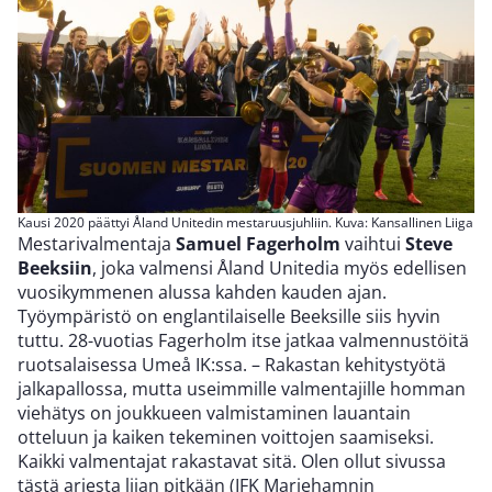
Kausi 2020 päättyi Åland Unitedin mestaruusjuhliin. Kuva: Kansallinen Liiga
Mestarivalmentaja
Samuel Fagerholm
vaihtui
Steve
Beeksiin
, joka valmensi Åland Unitedia myös edellisen
vuosikymmenen alussa kahden kauden ajan.
Työympäristö on englantilaiselle Beeksille siis hyvin
tuttu. 28-vuotias Fagerholm itse jatkaa valmennustöitä
ruotsalaisessa Umeå IK:ssa. – Rakastan kehitystyötä
jalkapallossa, mutta useimmille valmentajille homman
viehätys on joukkueen valmistaminen lauantain
otteluun ja kaiken tekeminen voittojen saamiseksi.
Kaikki valmentajat rakastavat sitä. Olen ollut sivussa
tästä arjesta liian pitkään (IFK Mariehamnin