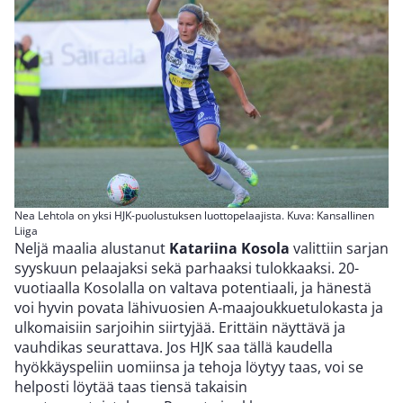
Nea Lehtola on yksi HJK-puolustuksen luottopelaajista. Kuva: Kansallinen
Liiga
Neljä maalia alustanut
Katariina Kosola
valittiin sarjan
syyskuun pelaajaksi sekä parhaaksi tulokkaaksi. 20-
vuotiaalla Kosolalla on valtava potentiaali, ja hänestä
voi hyvin povata lähivuosien A-maajoukkuetulokasta ja
ulkomaisiin sarjoihin siirtyjää. Erittäin näyttävä ja
vauhdikas seurattava. Jos HJK saa tällä kaudella
hyökkäyspeliin uomiinsa ja tehoja löytyy taas, voi se
helposti löytää taas tiensä takaisin