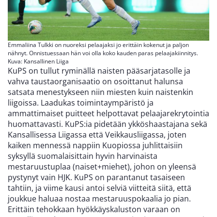
Emmaliina Tulkki on nuoreksi pelaajaksi jo erittäin kokenut ja paljon
nähnyt. Onnistuessaan hän voi olla koko kauden paras pelaajakiinnitys.
Kuva: Kansallinen Liiga
KuPS on tullut ryminällä naisten pääsarjatasolle ja
vahva taustaorganisaatio on osoittanut halunsa
satsata menestykseen niin miesten kuin naistenkin
liigoissa. Laadukas toimintaympäristö ja
ammattimaiset puitteet helpottavat pelaajarekrytointia
huomattavasti. KuPS:ia pidetään ykköshaastajana sekä
Kansallisessa Liigassa että Veikkausliigassa, joten
kaiken mennessä nappiin Kuopiossa juhlittaisiin
syksyllä suomalaisittain hyvin harvinaista
mestaruustuplaa (naiset+miehet), johon on yleensä
pystynyt vain HJK. KuPS on parantanut tasaiseen
tahtiin, ja viime kausi antoi selviä viitteitä siitä, että
joukkue haluaa nostaa mestaruuspokaalia jo pian.
Erittäin tehokkaan hyökkäyskaluston varaan on