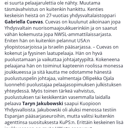
ei suurta pelaajarulettia ole nähty. Muutama
täsmävahvistus on kuitenkin hankittu. Kenties
keskeisin heistä on 27-vuotias yhdysvaltalaistoppari
Gabriella Cuevas
. Cuevas on kuulunut aikoinaan jopa
Yhdysvaltain nuorisomaajoukkuerinkiin ja on saanut
vähän kokemusta jopa NWSL-ammattilaissarjasta.
Eniten hän on kuitenkin pelannut USA:n
yliopistosarjoissa ja Israelin pääsarjassa. – Cuevas on
kokenut ja fyysinen laatupelaaja. Hän on hyvä
puolustamaan ja vaikuttaa johtajatyypiltä. Kokeneena
pelaajana hän on toiminut kapteenin roolissa monessa
joukkueessa ja sitä kautta me odotamme hänestä
puolustuspelin johtajaa, valmentaja Ollipekka Ojala
luonnehti puolustajaa pelaajasopimuksen julkistuksen
yhteydessä. Myös toinen tärkeä vahvistus,
puolustuksen tai keskikentän vasemmalla laidalla
pelaava
Taryn Jakubowski
saapui Kuopioon
Yhdysvalloista. Jakubowski oli aluksi menossa testiin
Espanjan pääsarjaseuroihin, mutta valitsi kuitenkin
agenttinsa suosituksesta KuPS:n. Erittäin keskeinen lisä