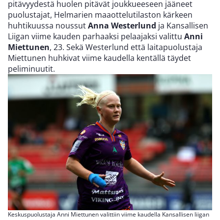
pitävyydestä huolen pitävät joukkueeseen jääneet
puolustajat, Helmarien maaottelutilaston kärkeen
huhtikuussa noussut
Anna Westerlund
ja Kansallisen
Liigan viime kauden parhaaksi pelaajaksi valittu
Anni
Miettunen
, 23. Sekä Westerlund että laitapuolustaja
Miettunen huhkivat viime kaudella kentällä täydet
peliminuutit.
Keskuspuolustaja Anni Miettunen valittiin viime kaudella Kansallisen liigan