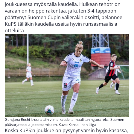
joukkueessa myös tällä kaudella. Huikean tehotrion
varaan on helppo rakentaa, ja kuten 3-4-tappioon
päättynyt Suomen Cupin välieräkin osoitti, pelannee
KuPS tälläkin kaudella useita hyvin runsasmaalisia
otteluita.
Gentjana Rochi kruunattiin viime kaudella maalikuningattareksi Suomen
pääsarjatasolla jo toistamiseen. Kuva: Kansallinen Liiga
Koska KuPS:n joukkue on pysynyt varsin hyvin kasassa,