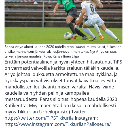
Roosa Ariyo aloitti kauden 2020 todella tehokkaasti, mutta kausi jäi kesken
ensikolmanneksen jälkeen akillesjännevamman takia. Nyt Ariyo on taas
terve ja janoaa maaleja. Kuva: Kansallinen Liiga
Erittäin potentiaalinen ja hyvin yhteen hitsautunut TiPS
on varmasti vahvoilla kärkitaisteluun tälläkin kaudella.
Ariyo johtaa joukkuetta armoitettuna maalitykkinä, ja
hyökkäyspään vahvistukset tuovat kaivattua leveyttä
mahdollisten loukkaantumisen varalta. Hävisi viime
kaudella vain yhden pelin ja kamppailee
mestaruudesta. Paras sijoitus: hopeaa kaudella 2020
Kotikenttä: Myyrmäen Stadion (kesällä mahdollisesti
myös Tikkurilan Urheilupuisto) Twitter:
https://twitter.com/TiPSTikkurila
Instagram:
https://www.instagram.com/TikkurilanPalloseura/