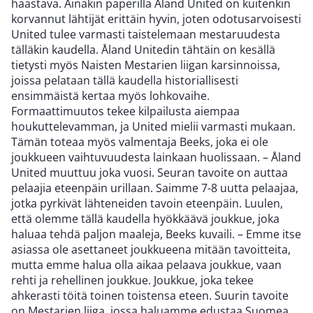
haastava. Ainakin paperilla Åland United on kuitenkin
korvannut lähtijät erittäin hyvin, joten odotusarvoisesti
United tulee varmasti taistelemaan mestaruudesta
tälläkin kaudella. Åland Unitedin tähtäin on kesällä
tietysti myös Naisten Mestarien liigan karsinnoissa,
joissa pelataan tällä kaudella historiallisesti
ensimmäistä kertaa myös lohkovaihe.
Formaattimuutos tekee kilpailusta aiempaa
houkuttelevamman, ja United mielii varmasti mukaan.
Tämän toteaa myös valmentaja Beeks, joka ei ole
joukkueen vaihtuvuudesta lainkaan huolissaan. – Åland
United muuttuu joka vuosi. Seuran tavoite on auttaa
pelaajia eteenpäin urillaan. Saimme 7-8 uutta pelaajaa,
jotka pyrkivät lähteneiden tavoin eteenpäin. Luulen,
että olemme tällä kaudella hyökkäävä joukkue, joka
haluaa tehdä paljon maaleja, Beeks kuvaili. – Emme itse
asiassa ole asettaneet joukkueena mitään tavoitteita,
mutta emme halua olla aikaa pelaava joukkue, vaan
rehti ja rehellinen joukkue. Joukkue, joka tekee
ahkerasti töitä toinen toistensa eteen. Suurin tavoite
on Mestarien liiga, jossa haluamme edustaa Suomea