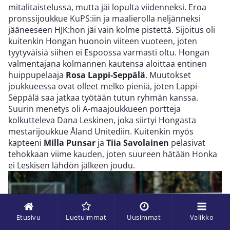
mitalitaistelussa, mutta jäi lopulta viidenneksi. Eroa
pronssijoukkue KuPS:iin ja maalierolla neljänneksi
jääneeseen HJK:hon jäi vain kolme pistettä. Sijoitus oli
kuitenkin Hongan huonoin viiteen vuoteen, joten
tyytyväisiä siihen ei Espoossa varmasti oltu. Hongan
valmentajana kolmannen kautensa aloittaa entinen
huippupelaaja
Rosa Lappi-Seppälä
. Muutokset
joukkueessa ovat olleet melko pieniä, joten Lappi-
Seppälä saa jatkaa työtään tutun ryhmän kanssa.
Suurin menetys oli A-maajoukkueen portteja
kolkutteleva Dana Leskinen, joka siirtyi Hongasta
mestarijoukkue Åland Unitediin. Kuitenkin myös
kapteeni
Milla Punsar
ja
Tiia Savolainen
pelasivat
tehokkaan viime kauden, joten suureen hätään Honka
ei Leskisen lähdön jälkeen joudu.
Etusivu
Luetuimmat
Uusimmat
Valikko