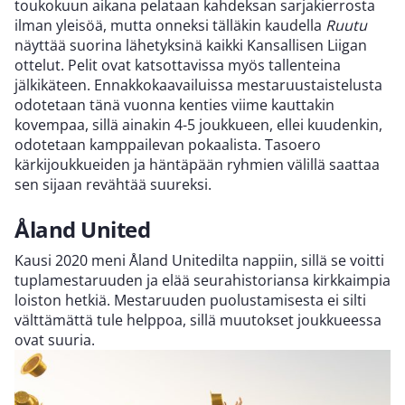
toukokuun aikana pelataan kahdeksan sarjakierrosta
ilman yleisöä, mutta onneksi tälläkin kaudella
Ruutu
näyttää suorina lähetyksinä kaikki Kansallisen Liigan
ottelut. Pelit ovat katsottavissa myös tallenteina
jälkikäteen. Ennakkokaavailuissa mestaruustaistelusta
odotetaan tänä vuonna kenties viime kauttakin
kovempaa, sillä ainakin 4-5 joukkueen, ellei kuudenkin,
odotetaan kamppailevan pokaalista. Tasoero
kärkijoukkueiden ja häntäpään ryhmien välillä saattaa
sen sijaan revähtää suureksi.
Åland United
Kausi 2020 meni Åland Unitedilta nappiin, sillä se voitti
tuplamestaruuden ja elää seurahistoriansa kirkkaimpia
loiston hetkiä. Mestaruuden puolustamisesta ei silti
välttämättä tule helppoa, sillä muutokset joukkueessa
ovat suuria.