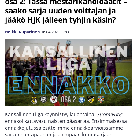
osa 2: Tässä mestarikandidaatit –
saako sarja uuden voittajan ja
jääkö HJK jälleen tyhjin käsin?
Heikki Kuparinen
16.04.2021
12:00
Kansallinen Liiga käynnistyy lauantaina.
SuomiFutis
ennakoi kattavasti naisten pääsarjaa. Ensimmäisessä
ennakkojutussa esittelimme ennakkoarvioissamme
sarjan häntäpäähän ja alempaan loppusarjaan