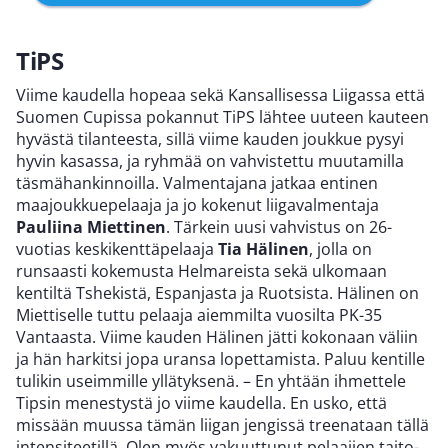
TiPS
Viime kaudella hopeaa sekä Kansallisessa Liigassa että
Suomen Cupissa pokannut TiPS lähtee uuteen kauteen
hyvästä tilanteesta, sillä viime kauden joukkue pysyi
hyvin kasassa, ja ryhmää on vahvistettu muutamilla
täsmähankinnoilla. Valmentajana jatkaa entinen
maajoukkuepelaaja ja jo kokenut liigavalmentaja
Pauliina Miettinen
. Tärkein uusi vahvistus on 26-
vuotias keskikenttäpelaaja
Tia Hälinen
, jolla on
runsaasti kokemusta Helmareista sekä ulkomaan
kentiltä Tshekistä, Espanjasta ja Ruotsista. Hälinen on
Miettiselle tuttu pelaaja aiemmilta vuosilta PK-35
Vantaasta. Viime kauden Hälinen jätti kokonaan väliin
ja hän harkitsi jopa uransa lopettamista. Paluu kentille
tulikin useimmille yllätyksenä. – En yhtään ihmettele
Tipsin menestystä jo viime kaudella. En usko, että
missään muussa tämän liigan jengissä treenataan tällä
intensiteetillä. Olen myös vakuuttunut pelaajien taito-