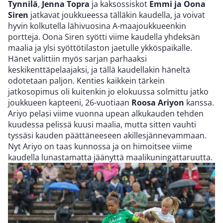
Tynnilä
,
Jenna Topra
ja kaksossiskot
Emmi ja Oona
Siren
jatkavat joukkueessa tälläkin kaudella, ja voivat
hyvin kolkutella lähivuosina A-maajoukkueenkin
portteja. Oona Siren syötti viime kaudella yhdeksän
maalia ja ylsi syöttötilaston jaetulle ykköspaikalle.
Hänet valittiin myös sarjan parhaaksi
keskikenttäpelaajaksi, ja tällä kaudellakin häneltä
odotetaan paljon. Kenties kaikkein tärkein
jatkosopimus oli kuitenkin jo elokuussa solmittu jatko
joukkueen kapteeni, 26-vuotiaan
Roosa Ariyon
kanssa.
Ariyo pelasi viime vuonna upean alkukauden tehden
kuudessa pelissä kuusi maalia, mutta sitten vauhti
tyssäsi kauden päättäneeseen akillesjännevammaan.
Nyt Ariyo on taas kunnossa ja on himoitsee viime
kaudella lunastamatta jäänyttä maalikuningattaruutta.