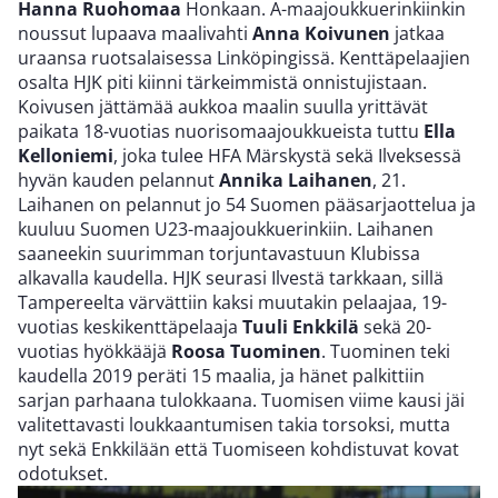
Hanna Ruohomaa
Honkaan. A-maajoukkuerinkiinkin
noussut lupaava maalivahti
Anna Koivunen
jatkaa
uraansa ruotsalaisessa Linköpingissä. Kenttäpelaajien
osalta HJK piti kiinni tärkeimmistä onnistujistaan.
Koivusen jättämää aukkoa maalin suulla yrittävät
paikata 18-vuotias nuorisomaajoukkueista tuttu
Ella
Kelloniemi
, joka tulee HFA Märskystä sekä Ilveksessä
hyvän kauden pelannut
Annika Laihanen
, 21.
Laihanen on pelannut jo 54 Suomen pääsarjaottelua ja
kuuluu Suomen U23-maajoukkuerinkiin. Laihanen
saaneekin suurimman torjuntavastuun Klubissa
alkavalla kaudella. HJK seurasi Ilvestä tarkkaan, sillä
Tampereelta värvättiin kaksi muutakin pelaajaa, 19-
vuotias keskikenttäpelaaja
Tuuli Enkkilä
sekä 20-
vuotias hyökkääjä
Roosa Tuominen
. Tuominen teki
kaudella 2019 peräti 15 maalia, ja hänet palkittiin
sarjan parhaana tulokkaana. Tuomisen viime kausi jäi
valitettavasti loukkaantumisen takia torsoksi, mutta
nyt sekä Enkkilään että Tuomiseen kohdistuvat kovat
odotukset.