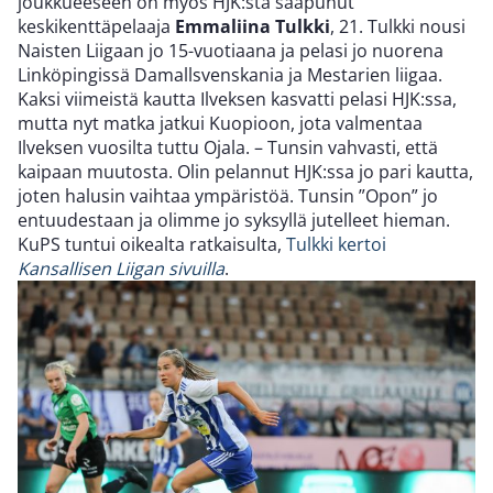
joukkueeseen on myös HJK:sta saapunut
keskikenttäpelaaja
Emmaliina Tulkki
, 21. Tulkki nousi
Naisten Liigaan jo 15-vuotiaana ja pelasi jo nuorena
Linköpingissä Damallsvenskania ja Mestarien liigaa.
Kaksi viimeistä kautta Ilveksen kasvatti pelasi HJK:ssa,
mutta nyt matka jatkui Kuopioon, jota valmentaa
Ilveksen vuosilta tuttu Ojala. – Tunsin vahvasti, että
kaipaan muutosta. Olin pelannut HJK:ssa jo pari kautta,
joten halusin vaihtaa ympäristöä. Tunsin ”Opon” jo
entuudestaan ja olimme jo syksyllä jutelleet hieman.
KuPS tuntui oikealta ratkaisulta,
Tulkki kertoi
Kansallisen Liigan sivuilla
.