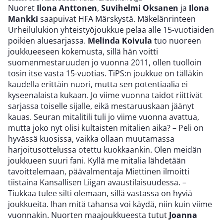
Nuoret
Ilona Anttonen
,
Suvihelmi Oksanen
ja
Ilona
Mankki
saapuivat HFA Märskystä. Mäkelänrinteen
Urheilulukion yhteistyöjoukkue pelaa alle 15-vuotiaiden
poikien aluesarjassa.
Melinda Koivula
tuo nuoreen
joukkueeseen kokemusta, sillä hän voitti
suomenmestaruuden jo vuonna 2011, ollen tuolloin
tosin itse vasta 15-vuotias. TiPS:n joukkue on tälläkin
kaudella erittäin nuori, mutta sen potentiaalia ei
kyseenalaista kukaan. Jo viime vuonna taidot riittivät
sarjassa toiselle sijalle, eikä mestaruuskaan jäänyt
kauas. Seuran mitalitili tuli jo viime vuonna avattua,
mutta joko nyt olisi kultaisten mitalien aika? – Peli on
hyvässä kuosissa, vaikka ollaan muutamassa
harjoitusottelussa otettu kuokkaankin. Olen meidän
joukkueen suuri fani. Kyllä me mitalia lähdetään
tavoittelemaan, päävalmentaja Miettinen ilmoitti
tiistaina Kansallisen Liigan avaustilaisuudessa. –
Tiukkaa tulee silti olemaan, sillä vastassa on hyviä
joukkueita. Ihan mitä tahansa voi käydä, niin kuin viime
vuonnakin. Nuorten maajoukkueesta tutut
Joanna