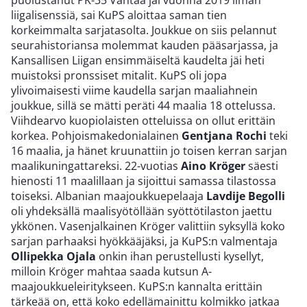
puolustanut PK-35 Vantaa jäi vuonna 2019 ilman
liigalisenssiä, sai KuPS aloittaa saman tien
korkeimmalta sarjatasolta. Joukkue on siis pelannut
seurahistoriansa molemmat kauden pääsarjassa, ja
Kansallisen Liigan ensimmäiseltä kaudelta jäi heti
muistoksi pronssiset mitalit. KuPS oli jopa
ylivoimaisesti viime kaudella sarjan maaliahnein
joukkue, sillä se mätti peräti 44 maalia 18 ottelussa.
Viihdearvo kuopiolaisten otteluissa on ollut erittäin
korkea. Pohjoismakedonialainen
Gentjana Rochi
teki
16 maalia, ja hänet kruunattiin jo toisen kerran sarjan
maalikuningattareksi. 22-vuotias
Aino Kröger
säesti
hienosti 11 maalillaan ja sijoittui samassa tilastossa
toiseksi. Albanian maajoukkuepelaaja
Lavdije Begolli
oli yhdeksällä maalisyötöllään syöttötilaston jaettu
ykkönen. Vasenjalkainen Kröger valittiin syksyllä koko
sarjan parhaaksi hyökkääjäksi, ja KuPS:n valmentaja
Ollipekka Ojala
onkin ihan perustellusti kysellyt,
milloin Kröger mahtaa saada kutsun A-
maajoukkueleiritykseen. KuPS:n kannalta erittäin
tärkeää on, että koko edellämainittu kolmikko jatkaa