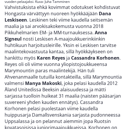
vuoden pelaajaksi. Kuva: Juha Tamminen
Vahvistuksista ehkä kovimmat odotukset kohdistuvat
Hongasta värvättyyn nuoreen hyökkääjään
Dana
Leskiseen
. Leskinen teki viime kaudella seitsemän
maalia ja sai arvokisakokemusta vuonna 2018
Pikkuhelmarien EM- ja MM-turnauksessa.
Anna
Signeul
nosti Leskisen A-maajoukkuerinkiinkin
huhtikuun harjoitusleirille. Yksin ei Leskisen tarvitse
maalintekovastuuta kantaa, sillä hyökkäykseen on
hankittu myös
Karen Reyes
ja
Cassandra Korhonen
.
Reyes oli oli viime vuonna yliopistojoukkueensa
Marymountin paras maalintekijä. Hän tuli
Ahvenanmaalle tutuilla kontakteilla, sillä Marymountia
valmensi
Manya Makoski
, joka pelasi kaudella 2012
Åland Unitedissa Beeksin alaisuudessa ja mätti
sarjassa tuolloin huikeat 31 maalia (naisten pääsarjan
suvereeni yhden kauden ennätys). Cassandra
Korhonen pelasi puolestaan viime kaudella
huippusarja Damallsvenskania sarjasta pudonneessa
Uppsalassa ja on pelannut aiemmin jopa Ruotsin
kovatasoisissa juniorimaajoukkueissa. Korhonen on