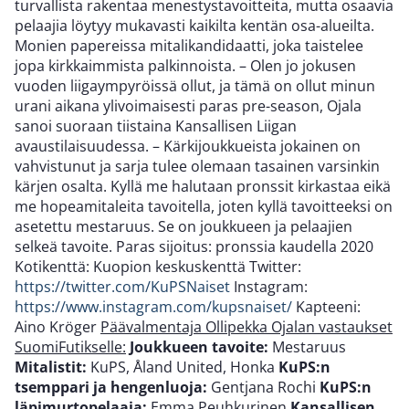
turvallista rakentaa menestystavoitteita, mutta osaavia
pelaajia löytyy mukavasti kaikilta kentän osa-alueilta.
Monien papereissa mitalikandidaatti, joka taistelee
jopa kirkkaimmista palkinnoista. – Olen jo jokusen
vuoden liigaympyröissä ollut, ja tämä on ollut minun
urani aikana ylivoimaisesti paras pre-season, Ojala
sanoi suoraan tiistaina Kansallisen Liigan
avaustilaisuudessa. – Kärkijoukkueista jokainen on
vahvistunut ja sarja tulee olemaan tasainen varsinkin
kärjen osalta. Kyllä me halutaan pronssit kirkastaa eikä
me hopeamitaleita tavoitella, joten kyllä tavoitteeksi on
asetettu mestaruus. Se on joukkueen ja pelaajien
selkeä tavoite. Paras sijoitus: pronssia kaudella 2020
Kotikenttä: Kuopion keskuskenttä Twitter:
https://twitter.com/KuPSNaiset
Instagram:
https://www.instagram.com/kupsnaiset/
Kapteeni:
Aino Kröger
Päävalmentaja Ollipekka Ojalan vastaukset
SuomiFutikselle:
Joukkueen tavoite:
Mestaruus
Mitalistit:
KuPS, Åland United, Honka
KuPS:n
tsemppari ja hengenluoja:
Gentjana Rochi
KuPS:n
läpimurtopelaaja:
Emma Peuhkurinen
Kansallisen