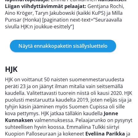
Liigan viihdyttävimmät pelaajat:
Gentjana Rochi,
Aino Kröger, Taryn Jakubowski (kaikki KuPS) ja Milla
Punsar (Honka) [pagination next-text=”Seuraavalla
sivulla HJK:n joukkue-esittely”]
Näytä ennakkopaketin sisällysluettelo
HJK
HJK on voittanut 50 naisten suomenmestaruudesta
peräti 23 ja on jäänyt ilman mitalia vain seitsemällä
kaudella. Valitettavasti tuorein niistä oli kausi 2020. HJK
puolusti mestaruutta kaudelta 2019, joten neljäs sija ja
tyhjin käsin jääminen myös Suomen Cupissa oli sille
kova pettymys. HJK jatkaa tälläkin kaudella
Jonne
Kunnaksen
valmennuksessa. Pelaajarunko on pysynyt
suhteellisen hyvin koossa. Emmaliina Tulkki siirtyi
Kuopion Palloseuraan ja kokeneet
Eveliina Parikka
ja