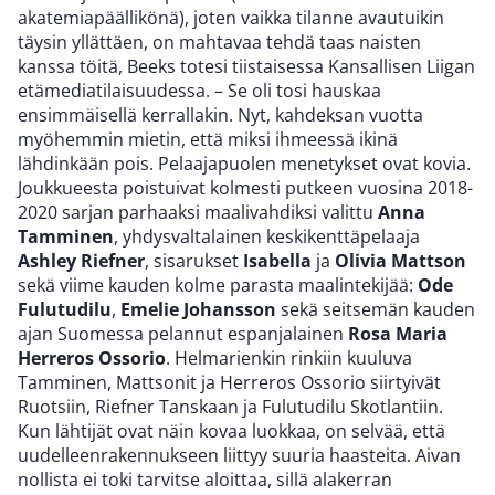
akatemiapäällikönä), joten vaikka tilanne avautuikin
täysin yllättäen, on mahtavaa tehdä taas naisten
kanssa töitä, Beeks totesi tiistaisessa Kansallisen Liigan
etämediatilaisuudessa. – Se oli tosi hauskaa
ensimmäisellä kerrallakin. Nyt, kahdeksan vuotta
myöhemmin mietin, että miksi ihmeessä ikinä
lähdinkään pois. Pelaajapuolen menetykset ovat kovia.
Joukkueesta poistuivat kolmesti putkeen vuosina 2018-
2020 sarjan parhaaksi maalivahdiksi valittu
Anna
Tamminen
, yhdysvaltalainen keskikenttäpelaaja
Ashley Riefner
, sisarukset
Isabella
ja
Olivia Mattson
sekä viime kauden kolme parasta maalintekijää:
Ode
Fulutudilu
,
Emelie Johansson
sekä seitsemän kauden
ajan Suomessa pelannut espanjalainen
Rosa Maria
Herreros Ossorio
. Helmarienkin rinkiin kuuluva
Tamminen, Mattsonit ja Herreros Ossorio siirtyivät
Ruotsiin, Riefner Tanskaan ja Fulutudilu Skotlantiin.
Kun lähtijät ovat näin kovaa luokkaa, on selvää, että
uudelleenrakennukseen liittyy suuria haasteita. Aivan
nollista ei toki tarvitse aloittaa, sillä alakerran