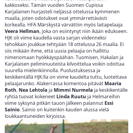
kakkoseksi. Tämän vuoden Suomen Cupissa
Karjalainen hurjasteli neljässä ottelussa kymmenen
maalia, joten odotukset ovat ymmärrettävästi
korkealla. HFA Märskystä värvättiin myös laitapelaaja
Veera Hellman
, joka on esiintynyt niin ikään edukseen.
HJK oli viime kaudella vasta sarjan viidenneksi
tehokkain joukkue tehtyään 18 ottelussa 26 maalia. Ei
siis mikään ihme, että uusia pelaajia on hallittu
nimenomaan hyökkäyspäähän. Tuomisen, Hakalan ja
Karjalaisen peliminuuteista kilvoittelua voikin odottaa
suurella mielenkiinnolla. Puolustuksessa ja
keskikentällä HJK:lla on viime kaudelta tuttu, luotettava
pelaajarunko. Alakerrassa komentoa pitävät
Maaria
Roth
,
Nea Lehtola
ja
Mimmi Nurmela
ja keskikentälle
ryhtiä tuovat kokeneet
Linda Ruutu
ja Helmareihin
viime syksynä pitkän tauon jälkeen palannut
Essi
Sainio
. Sainio on kuitenkin kauden alussa vielä
loukkaantuneiden kirjoissa.