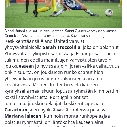
Åland United ei aikaillut Ilves-kapteeni Sanni Ojasen värväyksen kanssa.
Odotukset Ahvenanmaalla ovat korkealla. Kuva: Kansallinen Liiga
Keskikenttäänsä Åland United vahvisti
yhdysvaltalaisella
Sarah Troccolilla
, joka on pelannut
Yhdysvaltain yliopistosarjoissa ja Espanjassa. Troccoli
tuli muiden edellä mainittujen vahvistusten tavoin
joukkueeseen jo hyvissä ajoin, joten vaikka vaihtuvuus
onkin suurta, on joukkueen runko saanut hioa
yhteispeliään jo useiden kuukausien ajan aina
keskitalvesta lähtien. Kuitenkin vielä kauden
kynnyksellä maaliskuun lopussa ryhmään kiinnitettiin
kaksi lisävahvistusta: Portugalin entiset
juniorimaajoukkuepelaajat, keskikenttäpelaaja
Catarinan
ja eri hyökkäävissä rooleissa pelaavan
Mariana Jalecan
. Kun noin monta runkopelaajaa
poistuu ryhmästä, on lähtökohta kauteen aina