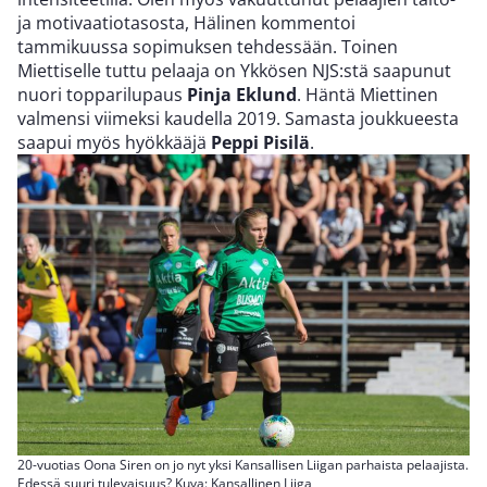
ja motivaatiotasosta, Hälinen kommentoi
tammikuussa sopimuksen tehdessään. Toinen
Miettiselle tuttu pelaaja on Ykkösen NJS:stä saapunut
nuori topparilupaus
Pinja Eklund
. Häntä Miettinen
valmensi viimeksi kaudella 2019. Samasta joukkueesta
saapui myös hyökkääjä
Peppi Pisilä
.
20-vuotias Oona Siren on jo nyt yksi Kansallisen Liigan parhaista pelaajista.
Edessä suuri tulevaisuus? Kuva: Kansallinen Liiga