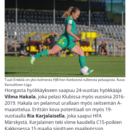
Tuuli Enkkilä on yksi kolmesta HJK:hon Ilveksestä tulleesta pelaajasta. Kuva:
Kansallinen Liiga
Hongasta hyökkäykseen saapuu 24-vuotias hyökkääjä
Vilma Hakala
, joka pelasi Klubissa myös vuosina 2016-
2019. Hakala on pelannut urallaan myös seitsemän A-
maaottelua. Erittäin kova potentiaali on myös 19-
vuotiaalla
Ria Karjalaisella
, joka saapui HFA
Märskystä. Karjalainen teki viime kaudella C15-poikien
Kakkosessa 15 maalia sijoittuen maalipörssin