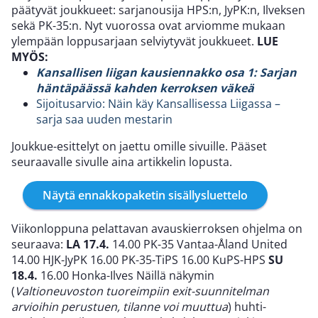
päätyvät joukkueet: sarjanousija HPS:n, JyPK:n, Ilveksen
sekä PK-35:n. Nyt vuorossa ovat arviomme mukaan
ylempään loppusarjaan selviytyvät joukkueet.
LUE
MYÖS:
Kansallisen liigan kausiennakko osa 1: Sarjan
häntäpäässä kahden kerroksen väkeä
Sijoitusarvio: Näin käy Kansallisessa Liigassa –
sarja saa uuden mestarin
Joukkue-esittelyt on jaettu omille sivuille. Pääset
seuraavalle sivulle aina artikkelin lopusta.
Näytä ennakkopaketin sisällysluettelo
Viikonloppuna pelattavan avauskierroksen ohjelma on
seuraava:
LA 17.4.
14.00 PK-35 Vantaa-Åland United
14.00 HJK-JyPK 16.00 PK-35-TiPS 16.00 KuPS-HPS
SU
18.4.
16.00 Honka-Ilves Näillä näkymin
(
Valtioneuvoston tuoreimpiin exit-suunnitelman
arvioihin perustuen, tilanne voi muuttua
) huhti-