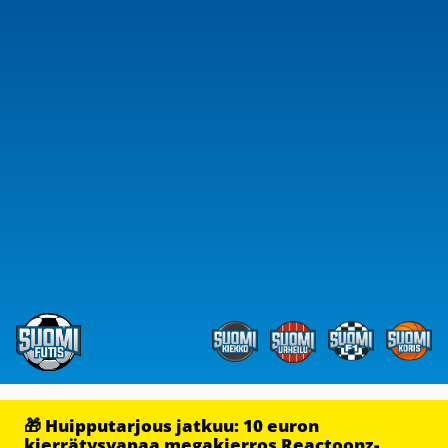
🎁 Huipputarjous jatkuu: 10 euron
kierrätysvapaa megakierros Reactoonz-