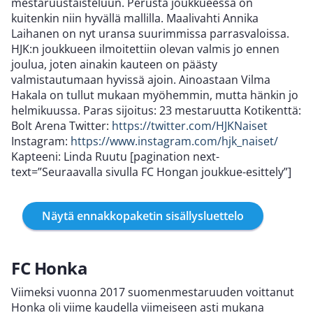
mestaruustaisteluun. Perusta joukkueessa on
kuitenkin niin hyvällä mallilla. Maalivahti Annika
Laihanen on nyt uransa suurimmissa parrasvaloissa.
HJK:n joukkueen ilmoitettiin olevan valmis jo ennen
joulua, joten ainakin kauteen on päästy
valmistautumaan hyvissä ajoin. Ainoastaan Vilma
Hakala on tullut mukaan myöhemmin, mutta hänkin jo
helmikuussa. Paras sijoitus: 23 mestaruutta Kotikenttä:
Bolt Arena Twitter:
https://twitter.com/HJKNaiset
Instagram:
https://www.instagram.com/hjk_naiset/
Kapteeni: Linda Ruutu [pagination next-
text=”Seuraavalla sivulla FC Hongan joukkue-esittely”]
Näytä ennakkopaketin sisällysluettelo
FC Honka
Viimeksi vuonna 2017 suomenmestaruuden voittanut
Honka oli viime kaudella viimeiseen asti mukana