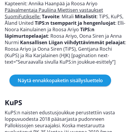
Kapteenit: Annika Haanpää ja Roosa Ariyo
Päävalmentaja Pauliina Miettisen vastaukset
SuomiFutikselle:
Tavoite
: Mitali
Mitalistit
: TiPS, KuPS,
Åland United
TiPS:n tsempparit ja hengenluojat
: Elli-
Noora Kainulainen ja Roosa Ariyo
TiPS:n
läpimurtopelaajat
: Roosa Ariyo, Oona Siren ja Anna
Nurmi
Kansallisen Liigan viihdyttävimmät pelaajat
:
Roosa Ariyo ja Oona Siren (TiPS), Gentjana Rochi
(KuPS) ja Ria Karjalainen (HJK) [pagination next-
text=”Seuraavalla sivulla KuPS:in joukkue-esittely”]
Näytä ennakkopaketin sisällysluettelo
KuPS
KuPS:n naisten edustusjoukkue perustettiin vasta
loppuvuodesta 2018 pääsarjasta pudonneen
Pallokissojen seuraajaksi. Koska mestaruutta