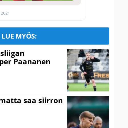
, 2021
LUE MYÖS:
sliigan
sper Paananen
matta saa siirron