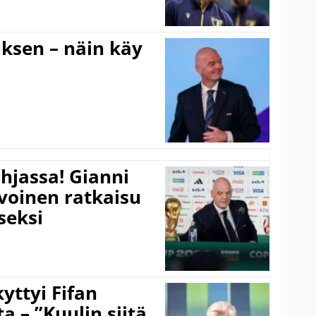
ouksen – näin käy
hjassa! Gianni
ivoinen ratkaisu
seksi
yttyi Fifan
 – ”Kuulin siitä