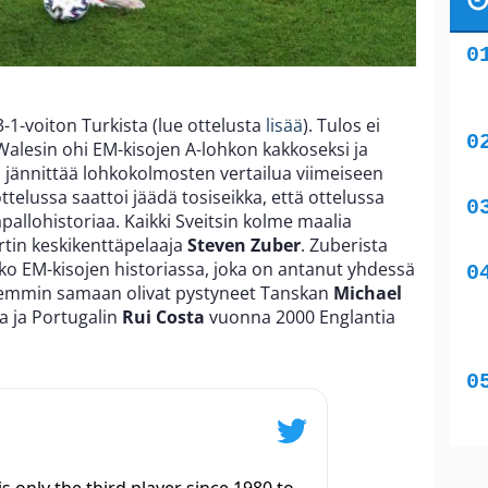
3-1-voiton Turkista (lue ottelusta
lisää
). Tulos ei
alesin ohi EM-kisojen A-lohkon kakkoseksi ja
a jännittää lohkokolmosten vertailua viimeiseen
elussa saattoi jäädä tosiseikka, että ottelussa
pallohistoriaa. Kaikki Sveitsin kolme maalia
urtin keskikenttäpelaaja
Steven Zuber
. Zuberista
oko EM-kisojen historiassa, joka on antanut yhdessä
Aiemmin samaan olivat pystyneet Tanskan
Michael
a ja Portugalin
Rui Costa
vuonna 2000 Englantia