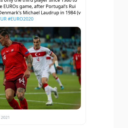
is only the third player since 1980 to
gle EUROs game, after Portugal’s Rui
 Denmark’s Michael Laudrup in 1984 (v
TUR
#EURO2020
, 2021