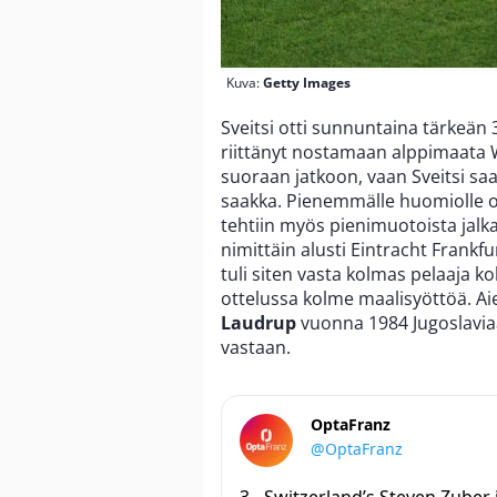
Kuva:
Getty Images
Sveitsi otti sunnuntaina tärkeän 
riittänyt nostamaan alppimaata W
suoraan jatkoon, vaan Sveitsi sa
saakka. Pienemmälle huomiolle ott
tehtiin myös pienimuotoista jalka
nimittäin alusti Eintracht Frankf
tuli siten vasta kolmas pelaaja k
ottelussa kolme maalisyöttöä. 
Laudrup
vuonna 1984 Jugoslavia
vastaan.
OptaFranz
@OptaFranz