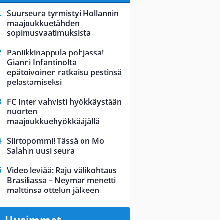
Suurseura tyrmistyi Hollannin
maajoukkuetähden
sopimusvaatimuksista
Paniikkinappula pohjassa!
Gianni Infantinolta
epätoivoinen ratkaisu pestinsä
pelastamiseksi
FC Inter vahvisti hyökkäystään
nuorten
maajoukkuehyökkääjällä
Siirtopommi! Tässä on Mo
Salahin uusi seura
Video leviää: Raju välikohtaus
Brasiliassa – Neymar menetti
malttinsa ottelun jälkeen
Uusimmat