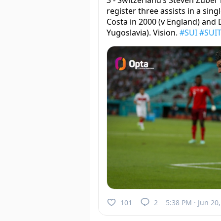
3 - Switzerland’s Steven Zuber 
register three assists in a sin
Costa in 2000 (v England) and
Yugoslavia). Vision.
#SUI
#SUI
101
2
5:38 PM · Jun 20