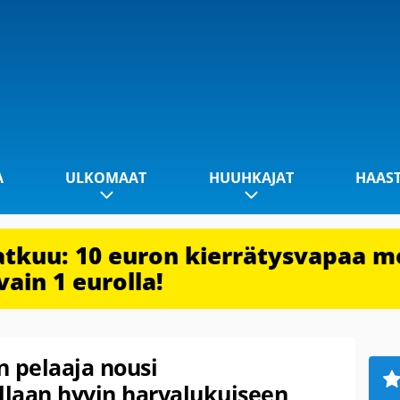
A
ULKOMAAT
HUUHKAJAT
HAAS
jatkuu: 10 euron kierrätysvapaa m
vain 1 eurolla!
n pelaaja nousi
lallaan hyvin harvalukuiseen