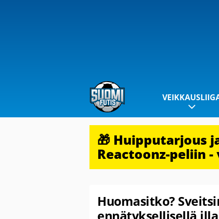
VEIKKAUSLIIG
🎁 Huipputarjous 
Reactoonz-peliin - 
Huomasitko? Sveitsi
ennätyksellisellä il