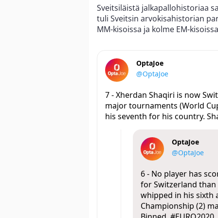
Sveitsiläistä jalkapallohistoriaa
tuli Sveitsin arvokisahistorian pa
MM-kisoissa ja kolme EM-kisoissa
OptaJoe
@OptaJoe
7 - Xherdan Shaqiri is now Swi
major tournaments (World Cup 
his seventh for his country. S
OptaJoe
@OptaJoe
6 - No player has s
for Switzerland than
whipped in his sixth
Championship (2) mat
Binned.
#EURO2020
.