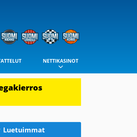
TATTELUT
NETTIKASINOT
egakierros
Luetuimmat