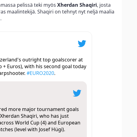
 samassa pelissä teki myös
Xherdan Shaqiri
, josta
ras maalintekijä. Shaqiri on tehnyt nyt neljä maalia
.
tzerland's outright top goalscorer at
+ Euros), with his second goal today
harpshooter.
#EURO2020
.
cored more major tournament goals
 Xherdan Shaqiri, who has just
 across World Cup (4) and European
ches (level with Josef Hügi).