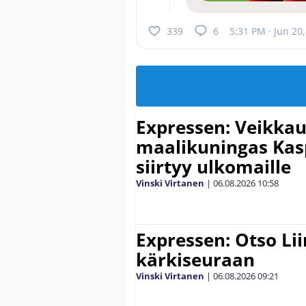
339
6
5:31 PM · Jun 20
Expressen: Veikkau
maalikuningas Ka
siirtyy ulkomaille
Vinski Virtanen
|
06.08.2026
10:58
Expressen: Otso Lii
kärkiseuraan
Vinski Virtanen
|
06.08.2026
09:21