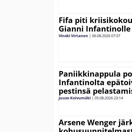
Fifa piti kriisikok
Gianni Infantinolle
Vinski Virtanen
|
06.08.2026
07:37
Paniikkinappula po
Infantinolta epäto
pestinsä pelastami
Juuso Koivumäki
|
05.08.2026
23:14
Arsene Wenger järk
kohusuunnitelmasta