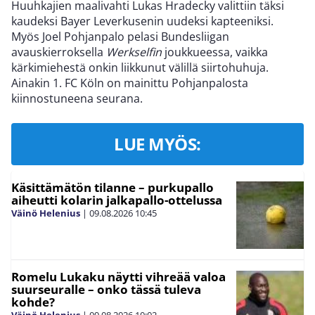
Huuhkajien maalivahti Lukas Hradecky valittiin täksi
kaudeksi Bayer Leverkusenin uudeksi kapteeniksi.
Myös Joel Pohjanpalo pelasi Bundesliigan
avauskierroksella
Werkselfin
joukkueessa, vaikka
kärkimiehestä onkin liikkunut välillä siirtohuhuja.
Ainakin 1. FC Köln on mainittu Pohjanpalosta
kiinnostuneena seurana.
LUE MYÖS:
Käsittämätön tilanne – purkupallo
aiheutti kolarin jalkapallo-ottelussa
Väinö Helenius
|
09.08.2026
10:45
Romelu Lukaku näytti vihreää valoa
suurseuralle – onko tässä tuleva
kohde?
Väinö Helenius
|
09.08.2026
10:02