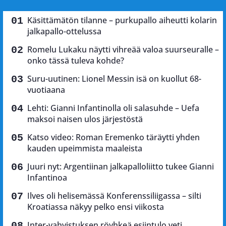
Käsittämätön tilanne – purkupallo aiheutti kolarin
jalkapallo-ottelussa
Romelu Lukaku näytti vihreää valoa suurseuralle –
onko tässä tuleva kohde?
Suru-uutinen: Lionel Messin isä on kuollut 68-
vuotiaana
Lehti: Gianni Infantinolla oli salasuhde – Uefa
maksoi naisen ulos järjestöstä
Katso video: Roman Eremenko täräytti yhden
kauden upeimmista maaleista
Juuri nyt: Argentiinan jalkapalloliitto tukee Gianni
Infantinoa
Ilves oli helisemässä Konferenssiliigassa – silti
Kroatiassa näkyy pelko ensi viikosta
Inter-vahvistuksen röyhkeä esiintulo veti