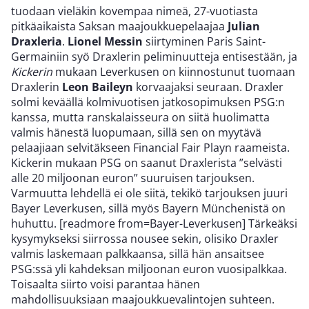
tuodaan vieläkin kovempaa nimeä, 27-vuotiasta
pitkäaikaista Saksan maajoukkuepelaajaa
Julian
Draxleria
.
Lionel Messin
siirtyminen Paris Saint-
Germainiin syö Draxlerin peliminuutteja entisestään, ja
Kickerin
mukaan Leverkusen on kiinnostunut tuomaan
Draxlerin
Leon Baileyn
korvaajaksi seuraan. Draxler
solmi keväällä kolmivuotisen jatkosopimuksen PSG:n
kanssa, mutta ranskalaisseura on siitä huolimatta
valmis hänestä luopumaan, sillä sen on myytävä
pelaajiaan selvitäkseen Financial Fair Playn raameista.
Kickerin mukaan PSG on saanut Draxlerista ”selvästi
alle 20 miljoonan euron” suuruisen tarjouksen.
Varmuutta lehdellä ei ole siitä, tekikö tarjouksen juuri
Bayer Leverkusen, sillä myös Bayern Münchenistä on
huhuttu. [readmore from=Bayer-Leverkusen] Tärkeäksi
kysymykseksi siirrossa nousee sekin, olisiko Draxler
valmis laskemaan palkkaansa, sillä hän ansaitsee
PSG:ssä yli kahdeksan miljoonan euron vuosipalkkaa.
Toisaalta siirto voisi parantaa hänen
mahdollisuuksiaan maajoukkuevalintojen suhteen.