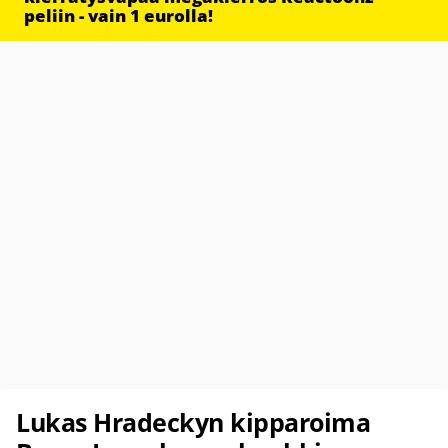
peliin - vain 1 eurolla!
Lukas Hradeckyn kipparoima