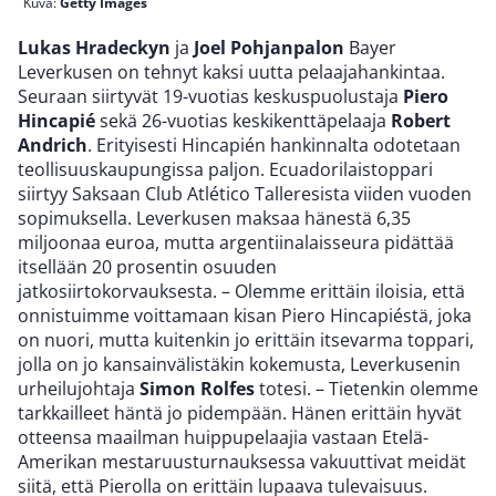
Kuva:
Getty Images
Lukas Hradeckyn
ja
Joel Pohjanpalon
Bayer
Leverkusen on tehnyt kaksi uutta pelaajahankintaa.
Seuraan siirtyvät 19-vuotias keskuspuolustaja
Piero
Hincapié
sekä 26-vuotias keskikenttäpelaaja
Robert
Andrich
. Erityisesti Hincapién hankinnalta odotetaan
teollisuuskaupungissa paljon. Ecuadorilaistoppari
siirtyy Saksaan Club Atlético Talleresista viiden vuoden
sopimuksella. Leverkusen maksaa hänestä 6,35
miljoonaa euroa, mutta argentiinalaisseura pidättää
itsellään 20 prosentin osuuden
jatkosiirtokorvauksesta. – Olemme erittäin iloisia, että
onnistuimme voittamaan kisan Piero Hincapiéstä, joka
on nuori, mutta kuitenkin jo erittäin itsevarma toppari,
jolla on jo kansainvälistäkin kokemusta, Leverkusenin
urheilujohtaja
Simon Rolfes
totesi. – Tietenkin olemme
tarkkailleet häntä jo pidempään. Hänen erittäin hyvät
otteensa maailman huippupelaajia vastaan Etelä-
Amerikan mestaruusturnauksessa vakuuttivat meidät
siitä, että Pierolla on erittäin lupaava tulevaisuus.