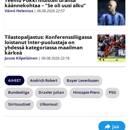
Teemu Pukki muisteli uransa
käännekohtaa – ”Se oli uusi alku”
Väinö Helenius
|
06.08.2026
22:57
Tilastopaljastus: Konferenssiliigassa
loistanut Inter-puolustaja on
yhdessä kategoriassa maailman
kärkeä
Juuso Kilpeläinen
|
06.08.2026
22:18
AIHEET
Andrich Robert
Bayer Leverkusen
Bundesliiga
Draxler Julian
Hincapie Piero
PSG
Siirtouutiset
Ulkomaat
Jaa