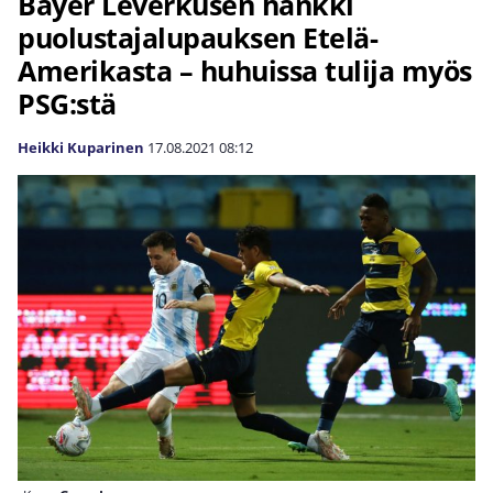
Bayer Leverkusen hankki
puolustajalupauksen Etelä-
Amerikasta – huhuissa tulija myös
PSG:stä
Heikki Kuparinen
17.08.2021
08:12