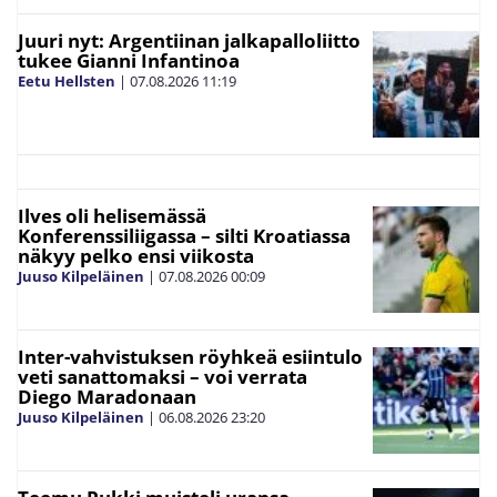
Juuri nyt: Argentiinan jalkapalloliitto
tukee Gianni Infantinoa
Eetu Hellsten
|
07.08.2026
11:19
Ilves oli helisemässä
Konferenssiliigassa – silti Kroatiassa
näkyy pelko ensi viikosta
Juuso Kilpeläinen
|
07.08.2026
00:09
Inter-vahvistuksen röyhkeä esiintulo
veti sanattomaksi – voi verrata
Diego Maradonaan
Juuso Kilpeläinen
|
06.08.2026
23:20