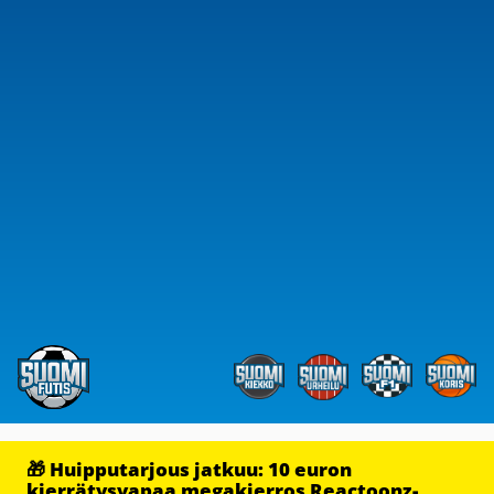
🎁 Huipputarjous jatkuu: 10 euron
kierrätysvapaa megakierros Reactoonz-