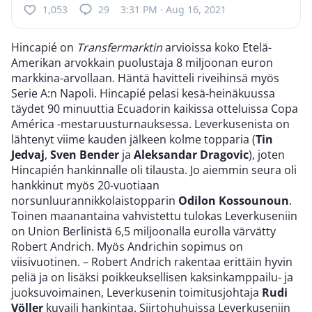
1,053
29
3:31 PM · Aug 16, 2021
Hincapié on
Transfermarktin
arvioissa koko Etelä-
Amerikan arvokkain puolustaja 8 miljoonan euron
markkina-arvollaan. Häntä havitteli riveihinsä myös
Serie A:n Napoli. Hincapié pelasi kesä-heinäkuussa
täydet 90 minuuttia Ecuadorin kaikissa otteluissa Copa
América -mestaruusturnauksessa. Leverkusenista on
lähtenyt viime kauden jälkeen kolme topparia (
Tin
Jedvaj
,
Sven Bender
ja
Aleksandar Dragovic
), joten
Hincapién hankinnalle oli tilausta. Jo aiemmin seura oli
hankkinut myös 20-vuotiaan
norsunluurannikkolaistopparin
Odilon Kossounoun
.
Toinen maanantaina vahvistettu tulokas Leverkuseniin
on Union Berlinistä 6,5 miljoonalla eurolla värvätty
Robert Andrich. Myös Andrichin sopimus on
viisivuotinen. – Robert Andrich rakentaa erittäin hyvin
peliä ja on lisäksi poikkeuksellisen kaksinkamppailu- ja
juoksuvoimainen, Leverkusenin toimitusjohtaja
Rudi
Völler
kuvaili hankintaa. Siirtohuhuissa Leverkuseniin