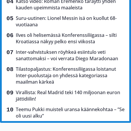
Katso video: Roman Eremenko täräytti yhden
kauden upeimmista maaleista
Suru-uutinen: Lionel Messin isä on kuollut 68-
vuotiaana
Ilves oli helisemässä Konferenssiliigassa – silti
Kroatiassa näkyy pelko ensi viikosta
Inter-vahvistuksen röyhkeä esiintulo veti
sanattomaksi – voi verrata Diego Maradonaan
Tilastopaljastus: Konferenssiliigassa loistanut
Inter-puolustaja on yhdessä kategoriassa
maailman kärkeä
Virallista: Real Madrid teki 140 miljoonan euron
jättidiilin!
Teemu Pukki muisteli uransa käännekohtaa – ”Se
oli uusi alku”