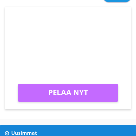
🎁 Huipputarjous jatkuu: 10
euron kierrätysvapaa
megakierros Reactoonz-
peliin – vain 1 eurolla!
Peli: Reactoonz
Vain uusille asiakkaille!
PELAA NYT
Uusimmat