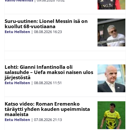
Suru-uutinen: Lionel Messin isä on
kuollut 68-vuotiaana
Eetu Hellsten
|
08.08.2026
16:23
Lehti: Gianni Infantinolla oli
salasuhde – Uefa maksoi naisen ulos
järjestöstä
Eetu Hellsten
|
08.08.2026
11:51
Katso video: Roman Eremenko
täräytti yhden kauden upeimmista
maaleista
Eetu Hellsten
|
07.08.2026
21:13