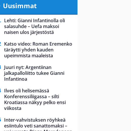
Uusimmat
Lehti: Gianni Infantinolla oli
salasuhde – Uefa maksoi
naisen ulos järjestöstä
Katso video: Roman Eremenko
täräytti yhden kauden
upeimmista maaleista
Juuri nyt: Argentiinan
jalkapalloliitto tukee Gianni
Infantinoa
Ilves oli helisemässä
Konferenssiliigassa – silti
Kroatiassa näkyy pelko ensi
viikosta
Inter-vahvistuksen röyhkeä
esiintulo veti sanattomaksi –