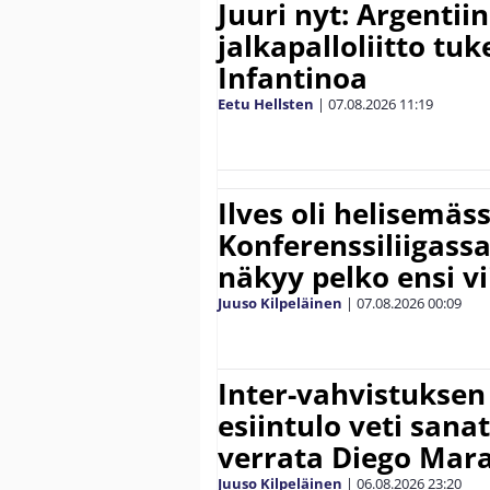
Juuri nyt: Argentii
jalkapalloliitto tu
Infantinoa
Eetu Hellsten
|
07.08.2026
11:19
Ilves oli helisemäs
Konferenssiliigassa 
näkyy pelko ensi vi
Juuso Kilpeläinen
|
07.08.2026
00:09
Inter-vahvistuksen
esiintulo veti sana
verrata Diego Mar
Juuso Kilpeläinen
|
06.08.2026
23:20