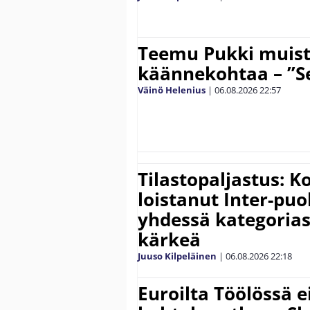
Teemu Pukki muist
käännekohtaa – ”Se
Väinö Helenius
|
06.08.2026
22:57
Tilastopaljastus: K
loistanut Inter-puo
yhdessä kategoria
kärkeä
Juuso Kilpeläinen
|
06.08.2026
22:18
Euroilta Töölössä e