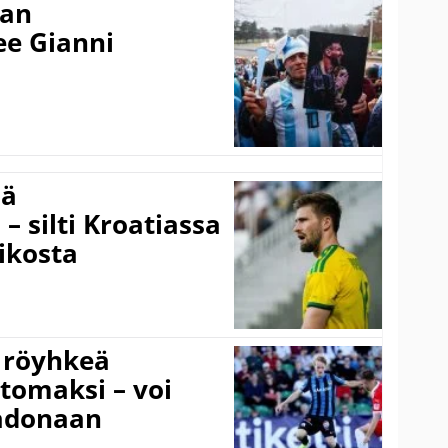
nan
kee Gianni
sä
– silti Kroatiassa
ikosta
 röyhkeä
ttomaksi – voi
adonaan