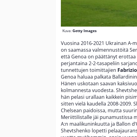
Kuva:
Getty Images
Vuosina 2016-2021 Ukrainan A-
on saamassa valmennustöitä Seri
että Genoa on päättänyt erotta
perjantaina 2-2-tasapeliin sarjan
tunnettujen toimittajien
Fabriz
Genoa haluaa palkata Ballardinin
Hänen uskotaan saavan kaksivuot
kolmannesta vuodesta. Shevtshenko
hän pelasi urallaan kaikkein pis
sitten vielä kaudella 2008-2009
Chelsean paidoissa, mutta suuri
Meriittilistalle jäi punamustissa
A:n maalikuninkuutta ja Ballon 
Shevtshenko lopetti pelaajaurans