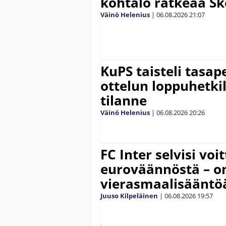
kohtalo ratkeaa Sk
Väinö Helenius
|
06.08.2026
21:07
KuPS taisteli tasap
ottelun loppuhetki
tilanne
Väinö Helenius
|
06.08.2026
20:26
FC Inter selvisi voi
euroväännöstä – on
vierasmaalisääntö
Juuso Kilpeläinen
|
06.08.2026
19:57