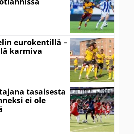
otlannissa
elin eurokentillä –
llä karmiva
ttajana tasaisesta
neksi ei ole
ä