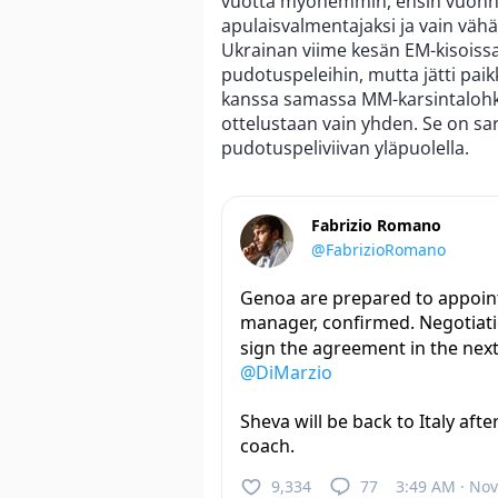
vuotta myöhemmin, ensin vuonn
apulaisvalmentajaksi ja vain vä
Ukrainan viime kesän EM-kisoiss
pudotuspeleihin, mutta jätti pai
kanssa samassa MM-karsintalohko
ottelustaan vain yhden. Se on sar
pudotuspeliviivan yläpuolella.
Fabrizio Romano
@FabrizioRomano
Genoa are prepared to appoin
manager, confirmed. Negotiat
sign the agreement in the nex
@DiMarzio
Sheva will be back to Italy aft
coach.
9,334
77
3:49 AM · Nov