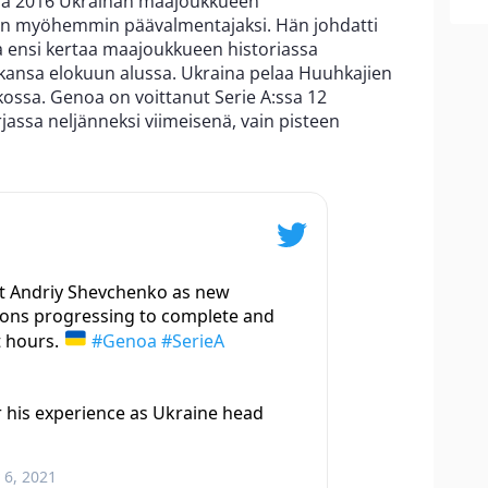
a 2016 Ukrainan maajoukkueen
hän myöhemmin päävalmentajaksi. Hän johdatti
a ensi kertaa maajoukkueen historiassa
kkansa elokuun alussa. Ukraina pelaa Huuhkajien
ssa. Genoa on voittanut Serie A:ssa 12
jassa neljänneksi viimeisenä, vain pisteen
t Andriy Shevchenko as new
ions progressing to complete and
t hours.
#Genoa
#SerieA
er his experience as Ukraine head
 6, 2021