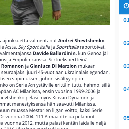
maajoukkuetta valmentanut
Andrei Shevtshenko
e A:sta.
Sky Sport Italia
ja
SportItalia
raportoivat,
a valmentajansa
Davide Ballardinin
, kun Genoa jäi
ousija Empolin kanssa. Siirtoekspertteinä
io Romanon
ja
Gianluca Di Marzion
mukaan
 seuraajaksi juuri 45-vuotiaan ukrainalaislegendan.
isen sopimuksen, johon sisältyy optio
 on Serie A:n ystäville erittäin tuttu hahmo, sillä
impään AC Milanissa, ensin vuosina 1999-2006 ja
. Shevtshenko pelasi myös Kiovan Dynamon ja
mmat menestyksensä hän saavutti Milanissa.
 muun muassa Mestarien liigan voitto, kaksi Serie
d’Or vuonna 2004. 111 A-maaottelua pelannut
a vuonna 2012, mutta palasi kentän laidalle neljä