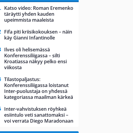
Katso video: Roman Eremenko
täräytti yhden kauden
upeimmista maaleista
Fifa piti kriisikokouksen – näin
käy Gianni Infantinolle
Ilves oli helisemässä
Konferenssiliigassa – silti
Kroatiassa näkyy pelko ensi
viikosta
Tilastopaljastus:
Konferenssiliigassa loistanut
Inter-puolustaja on yhdessä
kategoriassa maailman kärkeä
Inter-vahvistuksen röyhkeä
esiintulo veti sanattomaksi –
voi verrata Diego Maradonaan