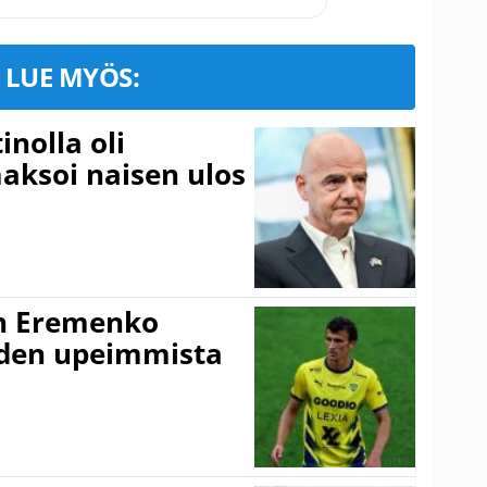
LUE MYÖS:
inolla oli
aksoi naisen ulos
n Eremenko
uden upeimmista