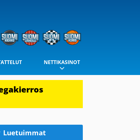
TATTELUT
NETTIKASINOT
egakierros
Luetuimmat