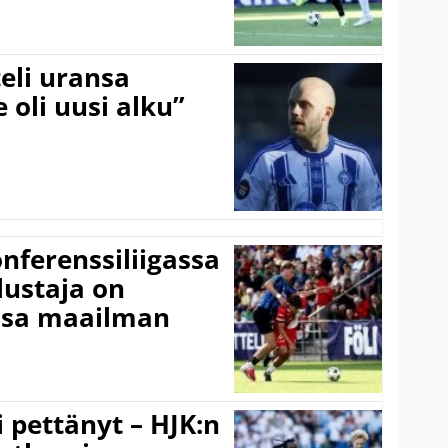
eli uransa
 oli uusi alku”
onferenssiliigassa
lustaja on
ssa maailman
i pettänyt – HJK:n