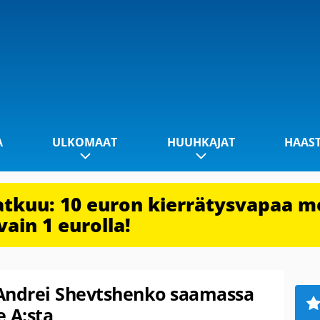
A
ULKOMAAT
HUUHKAJAT
HAAS
jatkuu: 10 euron kierrätysvapaa m
vain 1 eurolla!
 Andrei Shevtshenko saamassa
 A:sta