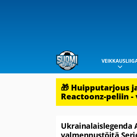
VEIKKAUSLIIG
🎁 Huipputarjous 
Reactoonz-peliin - 
Ukrainalaislegenda
valmennustöitä Serie