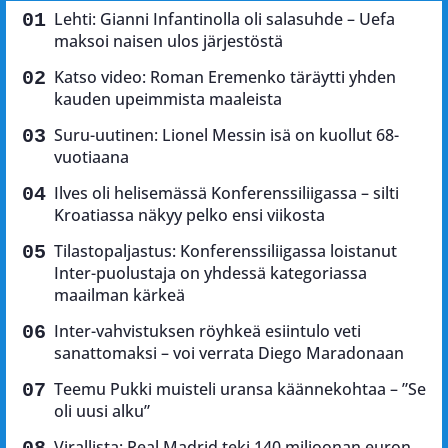
Lehti: Gianni Infantinolla oli salasuhde – Uefa
maksoi naisen ulos järjestöstä
Katso video: Roman Eremenko täräytti yhden
kauden upeimmista maaleista
Suru-uutinen: Lionel Messin isä on kuollut 68-
vuotiaana
Ilves oli helisemässä Konferenssiliigassa – silti
Kroatiassa näkyy pelko ensi viikosta
Tilastopaljastus: Konferenssiliigassa loistanut
Inter-puolustaja on yhdessä kategoriassa
maailman kärkeä
Inter-vahvistuksen röyhkeä esiintulo veti
sanattomaksi – voi verrata Diego Maradonaan
Teemu Pukki muisteli uransa käännekohtaa – ”Se
oli uusi alku”
Virallista: Real Madrid teki 140 miljoonan euron