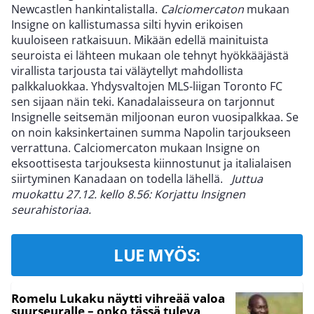
Newcastlen hankintalistalla.
Calciomercaton
mukaan
Insigne on kallistumassa silti hyvin erikoisen
kuuloiseen ratkaisuun. Mikään edellä mainituista
seuroista ei lähteen mukaan ole tehnyt hyökkääjästä
virallista tarjousta tai väläytellyt mahdollista
palkkaluokkaa. Yhdysvaltojen MLS-liigan Toronto FC
sen sijaan näin teki. Kanadalaisseura on tarjonnut
Insignelle seitsemän miljoonan euron vuosipalkkaa. Se
on noin kaksinkertainen summa Napolin tarjoukseen
verrattuna. Calciomercaton mukaan Insigne on
eksoottisesta tarjouksesta kiinnostunut ja italialaisen
siirtyminen Kanadaan on todella lähellä.
Juttua
muokattu 27.12. kello 8.56: Korjattu Insignen
seurahistoriaa.
LUE MYÖS:
Romelu Lukaku näytti vihreää valoa
suurseuralle – onko tässä tuleva