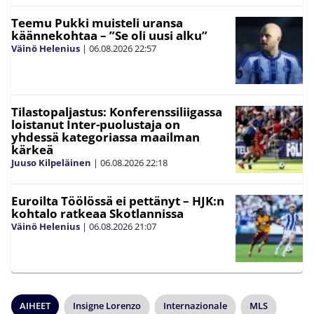
Teemu Pukki muisteli uransa
käännekohtaa – ”Se oli uusi alku”
Väinö Helenius
|
06.08.2026
22:57
Tilastopaljastus: Konferenssiliigassa
loistanut Inter-puolustaja on
yhdessä kategoriassa maailman
kärkeä
Juuso Kilpeläinen
|
06.08.2026
22:18
Euroilta Töölössä ei pettänyt – HJK:n
kohtalo ratkeaa Skotlannissa
Väinö Helenius
|
06.08.2026
21:07
AIHEET
Insigne Lorenzo
Internazionale
MLS