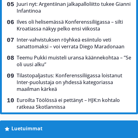
Juuri nyt: Argentiinan jalkapalloliitto tukee Gianni
Infantinoa
Ilves oli helisemässä Konferenssiliigassa – silti
Kroatiassa näkyy pelko ensi viikosta
Inter-vahvistuksen röyhkeä esiintulo veti
sanattomaksi – voi verrata Diego Maradonaan
Teemu Pukki muisteli uransa käännekohtaa – ”Se
oli uusi alku”
Tilastopaljastus: Konferenssiliigassa loistanut
Inter-puolustaja on yhdessä kategoriassa
maailman kärkeä
Euroilta Töölössä ei pettänyt – HJK:n kohtalo
ratkeaa Skotlannissa
Luetuimmat