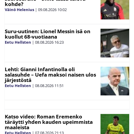
kohde?
Väinö Helenius
|
09.08.2026
10:02
Suru-uutinen: Lionel Messin isä on
kuollut 68-vuotiaana
Eetu Hellsten
|
08.08.2026
16:23
Lehti: Gianni Infantinolla oli
salasuhde – Uefa maksoi naisen ulos
järjestöstä
Eetu Hellsten
|
08.08.2026
11:51
Katso video: Roman Eremenko
täräytti yhden kauden upeimmista
maaleista
Eetu Hellsten
|
07.08.2026
21:13