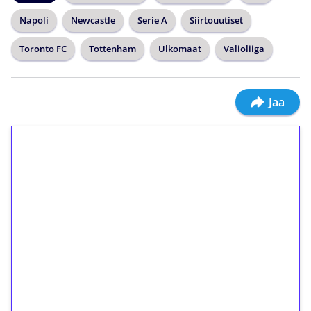
Napoli
Newcastle
Serie A
Siirtouutiset
Toronto FC
Tottenham
Ulkomaat
Valioliiga
Jaa
1€ = 10€ arvosta
ilmaiskierroksia ilman
kierrätystä!
Talleta 1€
Saat heti 50 ilmaiskierrosta Tuohi 1000 -
peliin (arvo 0,20€ per kierros)!
Ei kierrätysvaatimusta!