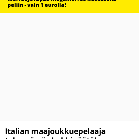
peliin - vain 1 eurolla!
Italian maajoukkuepelaaja