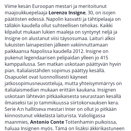
Viime kesän Euroopan mestari ja meritoitunut
maajoukkuepelaaja
Lorenzo Insigne
, 30, on isojen
päätösten edessä. Napolin kasvatti ja tähtipelaaja on
tälläkin kaudella ollut suhteellisen tehokas. Kaikki
kilpailut mukaan lukien maaleja on syntynyt neljä ja
Insigne on alustanut viisi täysosumaa. Laituri alkoi
lukuisten lainapestien jälkeen vakiinnuttamaan
paikkaansa Napolissa kaudella 2012. Insigne on
pukenut legendaarisen pelipaidan ylleen jo 415
kamppailussa. Sen matkan uskotaan päättyvän hyvin
pian. Italialaistähden sopimus päättyy kesällä.
Osapuolet ovat luonnollisesti käyneet
jatkosopimusneuvotteluja, mutta yhteisymmärrys on
italialaismedian mukaan erittäin kaukana. Insignen
uskotaan lähtevän pitkäaikaisesta seurastaan kesällä
ilmaiseksi tai jo tammikuussa siirtokorvauksen kera.
Serie A:n hallitseva mestari Inter on ollut jo pitkään
kiinnostunut vikkelästä laiturista. Valioliigassa
maanmies,
Antonio Conte
Tottenhamin puikoissa,
haluaa Insignen myös. Tämä on lisäksi äkkirikastuneen