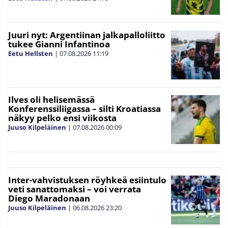
Juuri nyt: Argentiinan jalkapalloliitto
tukee Gianni Infantinoa
Eetu Hellsten
|
07.08.2026
11:19
Ilves oli helisemässä
Konferenssiliigassa – silti Kroatiassa
näkyy pelko ensi viikosta
Juuso Kilpeläinen
|
07.08.2026
00:09
Inter-vahvistuksen röyhkeä esiintulo
veti sanattomaksi – voi verrata
Diego Maradonaan
Juuso Kilpeläinen
|
06.08.2026
23:20