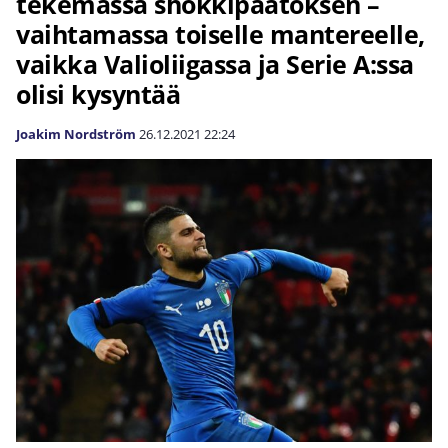
tekemässä shokkipäätöksen –
vaihtamassa toiselle mantereelle,
vaikka Valioliigassa ja Serie A:ssa
olisi kysyntää
Joakim Nordström
26.12.2021
22:24