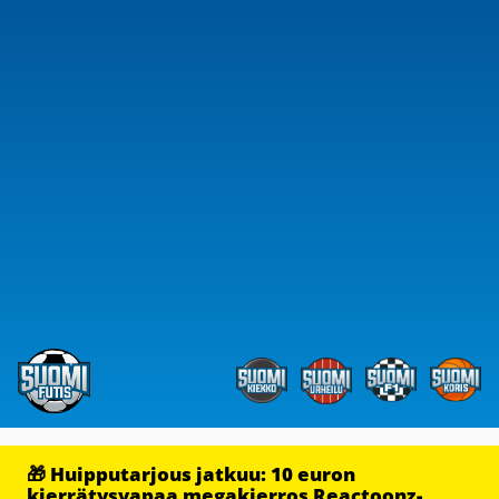
🎁 Huipputarjous jatkuu: 10 euron
kierrätysvapaa megakierros Reactoonz-