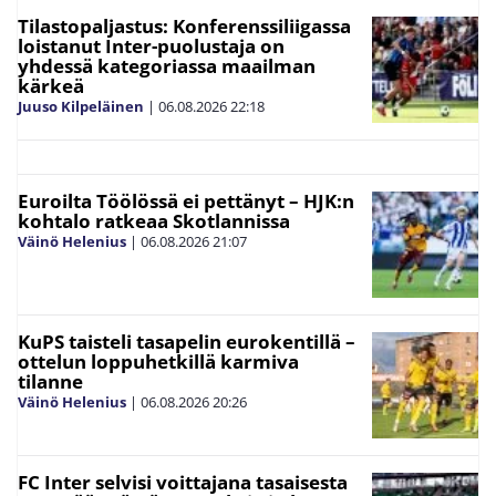
Tilastopaljastus: Konferenssiliigassa
loistanut Inter-puolustaja on
yhdessä kategoriassa maailman
kärkeä
Juuso Kilpeläinen
|
06.08.2026
22:18
Euroilta Töölössä ei pettänyt – HJK:n
kohtalo ratkeaa Skotlannissa
Väinö Helenius
|
06.08.2026
21:07
KuPS taisteli tasapelin eurokentillä –
ottelun loppuhetkillä karmiva
tilanne
Väinö Helenius
|
06.08.2026
20:26
FC Inter selvisi voittajana tasaisesta