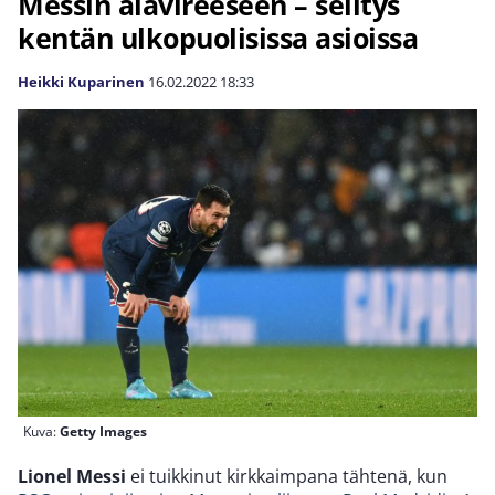
Messin alavireeseen – selitys
kentän ulkopuolisissa asioissa
Heikki Kuparinen
16.02.2022
18:33
Kuva:
Getty Images
Lionel Messi
ei tuikkinut kirkkaimpana tähtenä, kun