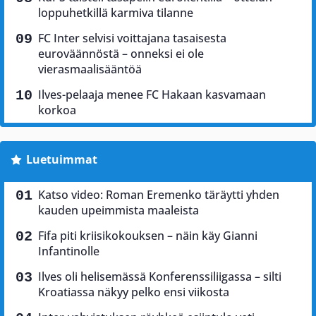
loppuhetkillä karmiva tilanne
FC Inter selvisi voittajana tasaisesta
euroväännöstä – onneksi ei ole
vierasmaalisääntöä
Ilves-pelaaja menee FC Hakaan kasvamaan
korkoa
Luetuimmat
Katso video: Roman Eremenko täräytti yhden
kauden upeimmista maaleista
Fifa piti kriisikokouksen – näin käy Gianni
Infantinolle
Ilves oli helisemässä Konferenssiliigassa – silti
Kroatiassa näkyy pelko ensi viikosta