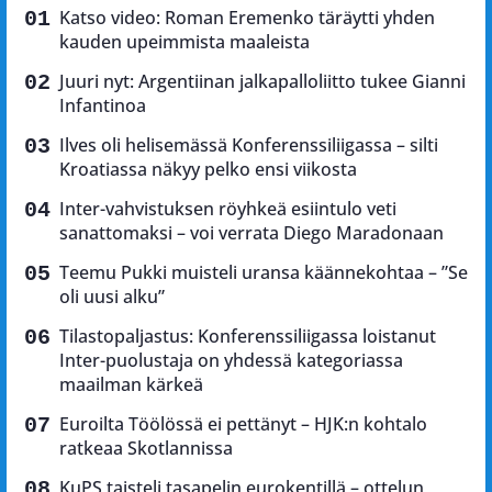
Katso video: Roman Eremenko täräytti yhden
kauden upeimmista maaleista
Juuri nyt: Argentiinan jalkapalloliitto tukee Gianni
Infantinoa
Ilves oli helisemässä Konferenssiliigassa – silti
Kroatiassa näkyy pelko ensi viikosta
Inter-vahvistuksen röyhkeä esiintulo veti
sanattomaksi – voi verrata Diego Maradonaan
Teemu Pukki muisteli uransa käännekohtaa – ”Se
oli uusi alku”
Tilastopaljastus: Konferenssiliigassa loistanut
Inter-puolustaja on yhdessä kategoriassa
maailman kärkeä
Euroilta Töölössä ei pettänyt – HJK:n kohtalo
ratkeaa Skotlannissa
KuPS taisteli tasapelin eurokentillä – ottelun