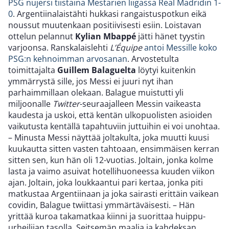
PSG nujersi tiistaina Mestarien liigassa Real Madridin 1-
0
. Argentiinalaistähti hukkasi rangaistuspotkun eikä
noussut muutenkaan positiivisesti esiin. Loistavan
ottelun pelannut
Kylian Mbappé
jätti hänet tyystin
varjoonsa. Ranskalaislehti
L’Équipe
antoi Messille koko
PSG:n kehnoimman arvosanan
. Arvostetulta
toimittajalta
Guillem Balaguelta
löytyi kuitenkin
ymmärrystä sille, jos Messi ei juuri nyt ihan
parhaimmillaan olekaan. Balague muistutti yli
miljoonalle
Twitter
-seuraajalleen Messin vaikeasta
kaudesta ja uskoi, että kentän ulkopuolisten asioiden
vaikutusta kentällä tapahtuviin juttuihin ei voi unohtaa.
– Minusta Messi näyttää joltakulta, joka muutti kuusi
kuukautta sitten vasten tahtoaan, ensimmäisen kerran
sitten sen, kun hän oli 12-vuotias. Joltain, jonka kolme
lasta ja vaimo asuivat hotellihuoneessa kuuden viikon
ajan. Joltain, joka loukkaantui pari kertaa, jonka piti
matkustaa Argentiinaan ja joka sairasti erittäin vaikean
covidin, Balague twiittasi ymmärtäväisesti. – Hän
yrittää kuroa takamatkaa kiinni ja suorittaa huippu-
urheilijan tasolla. Seitsemän maalia ja kahdeksan