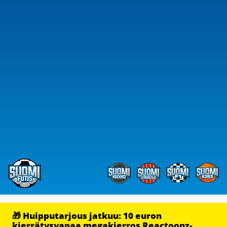
🎁 Huipputarjous jatkuu: 10 euron
kierrätysvapaa megakierros Reactoonz-