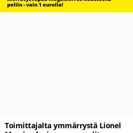
peliin - vain 1 eurolla!
Toimittajalta ymmärrystä Lionel