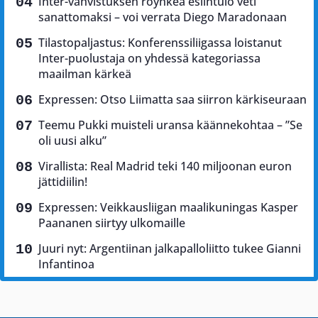
Inter-vahvistuksen röyhkeä esiintulo veti
sanattomaksi – voi verrata Diego Maradonaan
Tilastopaljastus: Konferenssiliigassa loistanut
Inter-puolustaja on yhdessä kategoriassa
maailman kärkeä
Expressen: Otso Liimatta saa siirron kärkiseuraan
Teemu Pukki muisteli uransa käännekohtaa – ”Se
oli uusi alku”
Virallista: Real Madrid teki 140 miljoonan euron
jättidiilin!
Expressen: Veikkausliigan maalikuningas Kasper
Paananen siirtyy ulkomaille
Juuri nyt: Argentiinan jalkapalloliitto tukee Gianni
Infantinoa