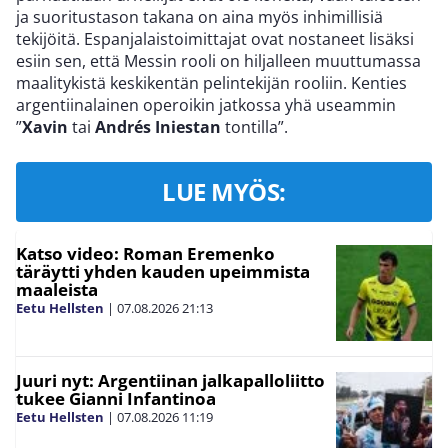
ja suoritustason takana on aina myös inhimillisiä
tekijöitä. Espanjalaistoimittajat ovat nostaneet lisäksi
esiin sen, että Messin rooli on hiljalleen muuttumassa
maalitykistä keskikentän pelintekijän rooliin. Kenties
argentiinalainen operoikin jatkossa yhä useammin
”
Xavin
tai
Andrés Iniestan
tontilla”.
LUE MYÖS:
Katso video: Roman Eremenko
täräytti yhden kauden upeimmista
maaleista
Eetu Hellsten
|
07.08.2026
21:13
Juuri nyt: Argentiinan jalkapalloliitto
tukee Gianni Infantinoa
Eetu Hellsten
|
07.08.2026
11:19