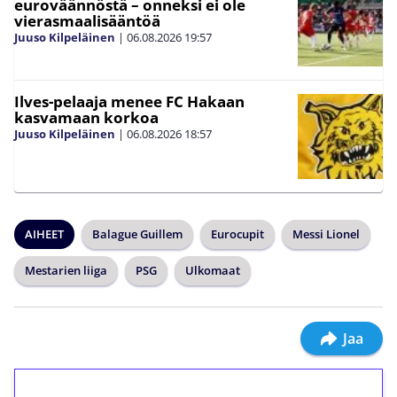
euroväännöstä – onneksi ei ole
vierasmaalisääntöä
Juuso Kilpeläinen
|
06.08.2026
19:57
Ilves-pelaaja menee FC Hakaan
kasvamaan korkoa
Juuso Kilpeläinen
|
06.08.2026
18:57
AIHEET
Balague Guillem
Eurocupit
Messi Lionel
Mestarien liiga
PSG
Ulkomaat
Jaa