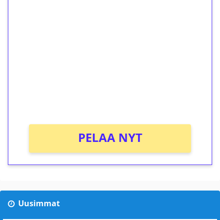
1€ = 10€ arvosta
ilmaiskierroksia ilman
kierrätystä!
Talleta 1€
Saat heti 50 ilmaiskierrosta Tuohi 1000 -
peliin (arvo 0,20€ per kierros)!
Ei kierrätysvaatimusta!
PELAA NYT
Uusimmat