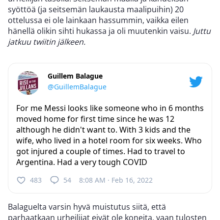
syöttöä (ja seitsemän laukausta maalipuihin) 20
ottelussa ei ole lainkaan hassummin, vaikka eilen
hänellä olikin sihti hukassa ja oli muutenkin vaisu.
Juttu
jatkuu twiitin jälkeen.
Guillem Balague
@GuillemBalague
For me Messi looks like someone who in 6 months
moved home for first time since he was 12
although he didn't want to. With 3 kids and the
wife, who lived in a hotel room for six weeks. Who
got injured a couple of times. Had to travel to
Argentina. Had a very tough COVID
483
54
8:08 AM · Feb 16, 2022
Balaguelta varsin hyvä muistutus siitä, että
parhaatkaan urheilijat eivät ole koneita, vaan tulosten