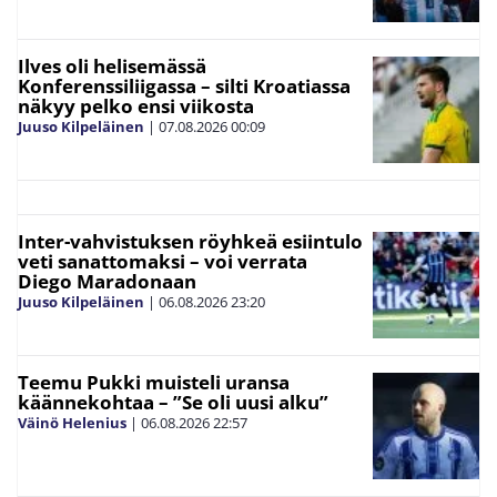
Ilves oli helisemässä
Konferenssiliigassa – silti Kroatiassa
näkyy pelko ensi viikosta
Juuso Kilpeläinen
|
07.08.2026
00:09
Inter-vahvistuksen röyhkeä esiintulo
veti sanattomaksi – voi verrata
Diego Maradonaan
Juuso Kilpeläinen
|
06.08.2026
23:20
Teemu Pukki muisteli uransa
käännekohtaa – ”Se oli uusi alku”
Väinö Helenius
|
06.08.2026
22:57