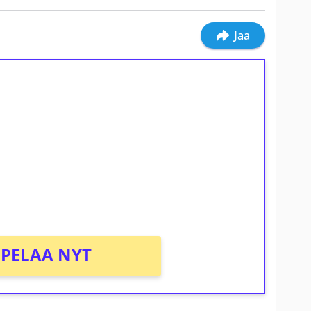
Jaa
ilmaiskierroksia ilman
osta Tuohi 1000 -peliin (arvo 0,20€ per
PELAA NYT