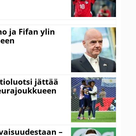
o ja Fifan ylin
seen
ioluotsi jättää
 seurajoukkueen
vaisuudestaan –