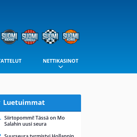
TATTELUT
NETTIKASINOT
Luetuimmat
Siirtopommi! Tässä on Mo
Salahin uusi seura
Suurseura tyrmistyi Hollannin