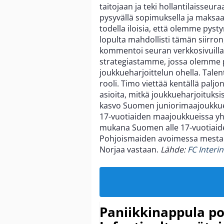
taitojaan ja teki hollantilaisseu
pysyvällä sopimuksella ja maksaa
todella iloisia, että olemme pys
lopulta mahdollisti tämän siirron
kommentoi seuran verkkosivuilla
strategiastamme, jossa olemme p
joukkueharjoittelun ohella. Tale
rooli. Timo viettää kentällä paljo
asioita, mitkä joukkueharjoituks
kasvo Suomen juniorimaajoukkueis
17-vuotiaiden maajoukkueissa y
mukana Suomen alle 17-vuotiaid
Pohjoismaiden avoimessa mesta
Norjaa vastaan.
Lähde:
FC Interi
Paniikkinappula po