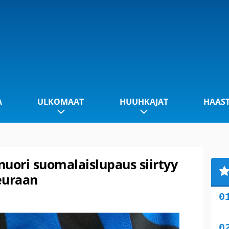
A
ULKOMAAT
HUUHKAJAT
HAAS
n nuori suomalaislupaus siirtyy
euraan