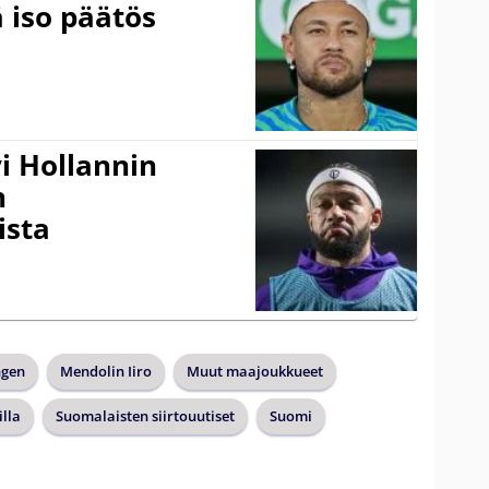
 iso päätös
i Hollannin
n
ista
ngen
Mendolin Iiro
Muut maajoukkueet
lla
Suomalaisten siirtouutiset
Suomi