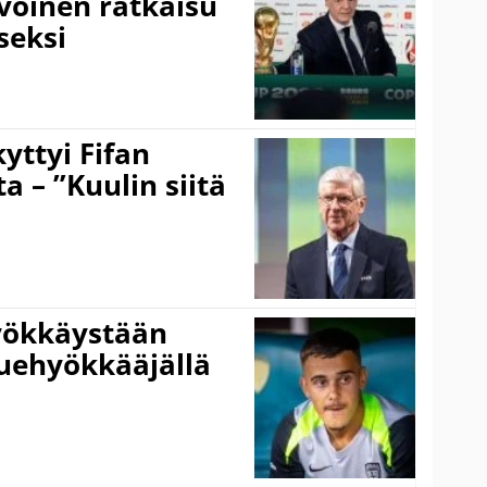
ivoinen ratkaisu
seksi
yttyi Fifan
 – ”Kuulin siitä
hyökkäystään
uehyökkääjällä