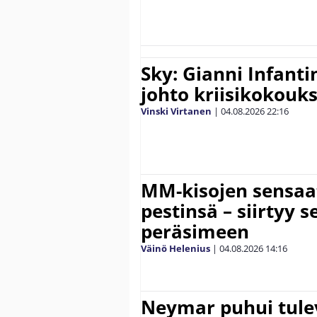
Sky: Gianni Infantin
johto kriisikokouk
Vinski Virtanen
|
04.08.2026
22:16
MM-kisojen sensaat
pestinsä – siirtyy
peräsimeen
Väinö Helenius
|
04.08.2026
14:16
Neymar puhui tule