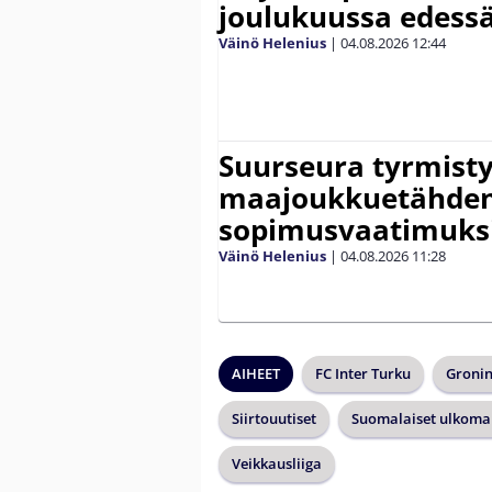
joulukuussa edessä
Väinö Helenius
|
04.08.2026
12:44
Suurseura tyrmisty
maajoukkuetähde
sopimusvaatimuks
Väinö Helenius
|
04.08.2026
11:28
AIHEET
FC Inter Turku
Groni
Siirtouutiset
Suomalaiset ulkomai
Veikkausliiga