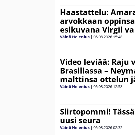
Haastattelu: Amara
arvokkaan oppinsa 
esikuvana Virgil va
Väinö Helenius
|
05.08.2026
15:48
Video leviää: Raju 
Brasiliassa – Neym
malttinsa ottelun 
Väinö Helenius
|
05.08.2026
12:58
Siirtopommi! Tässä
uusi seura
Väinö Helenius
|
05.08.2026
02:32