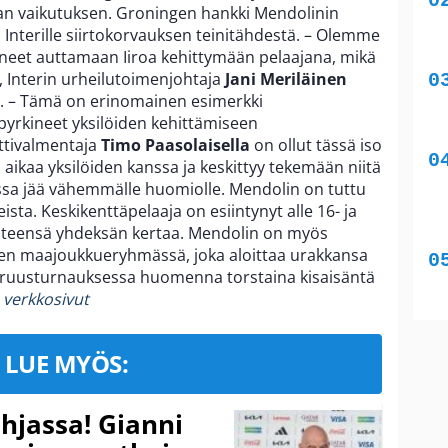
raan vaikutuksen. Groningen hankki Mendolinin
 Interille siirtokorvauksen teinitähdestä. – Olemme
tyneet auttamaan Iiroa kehittymään pelaajana, mikä
, Interin urheilutoimenjohtaja
Jani Meriläinen
. – Tämä on erinomainen esimerkki
yrkineet yksilöiden kehittämiseen
nttivalmentaja
Timo Paasolaisella
on ollut tässä iso
n aikaa yksilöiden kanssa ja keskittyy tekemään niitä
issa jää vähemmälle huomiolle. Mendolin on tuttu
ta. Keskikenttäpelaaja on esiintynyt alle 16- ja
hteensä yhdeksän kertaa. Mendolin on myös
en maajoukkueryhmässä, joka aloittaa urakkansa
ruusturnauksessa huomenna torstaina kisaisäntä
n verkkosivut
LUE MYÖS:
hjassa! Gianni