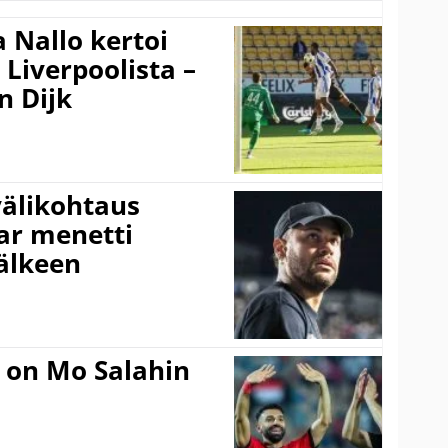
 Nallo kertoi
Liverpoolista –
n Dijk
välikohtaus
ar menetti
jälkeen
 on Mo Salahin