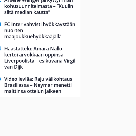
Arsene Wenger järkyttyi Fifan
kohusuunnitelmasta – ”Kuulin
siitä median kautta”
FC Inter vahvisti hyökkäystään
nuorten
maajoukkuehyökkääjällä
Haastattelu: Amara Nallo
kertoi arvokkaan oppinsa
Liverpoolista – esikuvana Virgil
van Dijk
Video leviää: Raju välikohtaus
Brasiliassa – Neymar menetti
malttinsa ottelun jälkeen