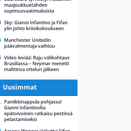
maajoukkuetähden
sopimusvaatimuksista
Sky: Gianni Infantino ja Fifan
ylin johto kriisikokoukseen
Manchester Unitedin
päävalmentaja vaihtuu
Video leviää: Raju välikohtaus
Brasiliassa – Neymar menetti
malttinsa ottelun jälkeen
Uusimmat
Paniikkinappula pohjassa!
Gianni Infantinolta
epätoivoinen ratkaisu pestinsä
pelastamiseksi