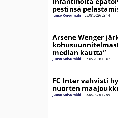
Infantinolta epäto
pestinsä pelastami
Juuso Koivumäki
|
05.08.2026
23:14
Arsene Wenger järk
kohusuunnitelmasta
median kautta”
Juuso Koivumäki
|
05.08.2026
19:07
FC Inter vahvisti 
nuorten maajoukk
Juuso Koivumäki
|
05.08.2026
17:59