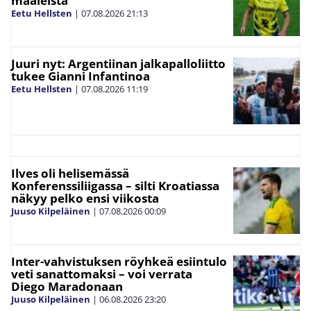
maaleista
Eetu Hellsten
|
07.08.2026
21:13
Juuri nyt: Argentiinan jalkapalloliitto
tukee Gianni Infantinoa
Eetu Hellsten
|
07.08.2026
11:19
Ilves oli helisemässä
Konferenssiliigassa – silti Kroatiassa
näkyy pelko ensi viikosta
Juuso Kilpeläinen
|
07.08.2026
00:09
Inter-vahvistuksen röyhkeä esiintulo
veti sanattomaksi – voi verrata
Diego Maradonaan
Juuso Kilpeläinen
|
06.08.2026
23:20