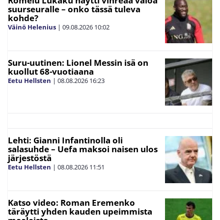
Romelu Lukaku näytti vihreää valoa
suurseuralle – onko tässä tuleva
kohde?
Väinö Helenius
|
09.08.2026
10:02
Suru-uutinen: Lionel Messin isä on
kuollut 68-vuotiaana
Eetu Hellsten
|
08.08.2026
16:23
Lehti: Gianni Infantinolla oli
salasuhde – Uefa maksoi naisen ulos
järjestöstä
Eetu Hellsten
|
08.08.2026
11:51
Katso video: Roman Eremenko
täräytti yhden kauden upeimmista