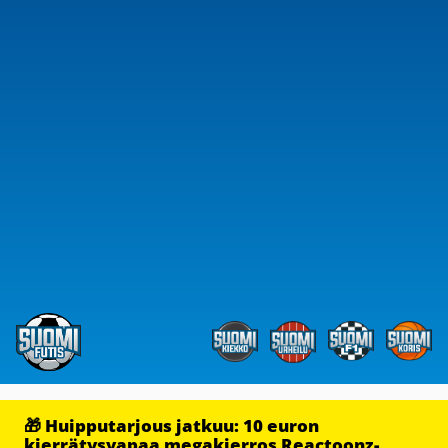
🎁 Huipputarjous jatkuu: 10 euron
kierrätysvapaa megakierros Reactoonz-