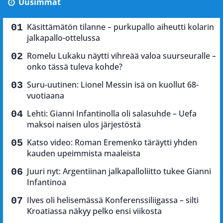
Uusimmat
Käsittämätön tilanne – purkupallo aiheutti kolarin
jalkapallo-ottelussa
Romelu Lukaku näytti vihreää valoa suurseuralle –
onko tässä tuleva kohde?
Suru-uutinen: Lionel Messin isä on kuollut 68-
vuotiaana
Lehti: Gianni Infantinolla oli salasuhde – Uefa
maksoi naisen ulos järjestöstä
Katso video: Roman Eremenko täräytti yhden
kauden upeimmista maaleista
Juuri nyt: Argentiinan jalkapalloliitto tukee Gianni
Infantinoa
Ilves oli helisemässä Konferenssiliigassa – silti
Kroatiassa näkyy pelko ensi viikosta