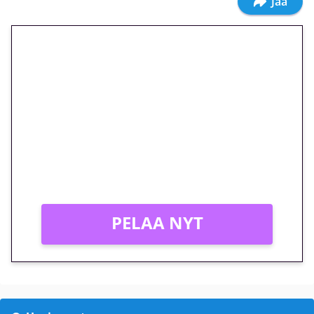
Jaa
🎁 Huipputarjous jatkuu: 10
euron kierrätysvapaa
megakierros Reactoonz-
peliin – vain 1 eurolla!
Peli: Reactoonz
Vain uusille asiakkaille!
PELAA NYT