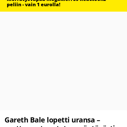
peliin - vain 1 eurolla!
Gareth Bale lopetti uransa –