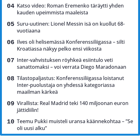
Katso video: Roman Eremenko täräytti yhden
kauden upeimmista maaleista
Suru-uutinen: Lionel Messin isä on kuollut 68-
vuotiaana
Ilves oli helisemässä Konferenssiliigassa – silti
Kroatiassa näkyy pelko ensi viikosta
Inter-vahvistuksen röyhkeä esiintulo veti
sanattomaksi – voi verrata Diego Maradonaan
Tilastopaljastus: Konferenssiliigassa loistanut
Inter-puolustaja on yhdessä kategoriassa
maailman kärkeä
Virallista: Real Madrid teki 140 miljoonan euron
jättidiilin!
Teemu Pukki muisteli uransa käännekohtaa – ”Se
oli uusi alku”