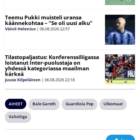
Teemu Pukki muisteli uransa
käännekohtaa – ”Se oli uusi alku”
Väinö Helenius
|
06.08.2026
22:57
Tilastopaljastus: Konferenssiliigassa
loistanut Inter-puolustaja on
yhdessä kategoriassa maailman
kärkeä
Juuso Kilpeläinen
|
06.08.2026
22:18
AIHEET
Bale Gareth
Guardiola Pep
Ulkomaat
Valioliiga