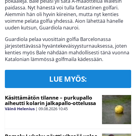
pokaaleja. Bale pelasi yli sata A-maaottelua Walesin
paidassa. Nyt hänestä voi tulla fantastinen golfari.
Aiemmin hän oli hyvin kiireinen, mutta nyt kenties
voimme pelata golfia yhdessä. Aion lähettää hänelle
uuden kutsun, Guardiola nauroi.
Guardiola pelaa vuosittain golfia Barcelonassa
järjestettävässä hyväntekeväisyysturnauksessa, joten
kenties myös Bale nähdään mahdollisesti tänä vuonna
Katalonian lämmössä golfmaila kädessään.
LUE MYÖS:
Käsittämätön tilanne – purkupallo
aiheutti kolarin jalkapallo-ottelussa
Väinö Helenius
|
09.08.2026
10:45