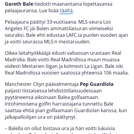
Gareth Bale
tiedotti maanantaina lopettavansa
pelaajauransa. Lue lisää
täältä
.
Pelaajaura päättyi 33-vuotiaana. MLS-seura Los
Angeles FC jäi Balen ammattilaisuran viimeiseksi
seuraksi. Bale ehti edustaa LAFC:ia puolen vuoden ajan
ja voitti seurassa MLS:n mestaruuden.
Oikea laitahyökkääjä edusti valtaosan urastaan Real
Madridia. Bale voitti Real Madridissa muun muassa
viidesti Mestarien liigan ja kolmesti La Ligan. Bale iski
Real Madridissa vuosien saatossa yhteensä 106 maalia.
Manchester Cityn päävalmentaja
Pep Guardiola
paljasti tiistaisessa lehdistötilaisuudessaan
pyytäneensä aikoinaan Balea golfaamaan.
Intohimoisena golfin harrastajana tunnettu Bale
saattaa ehtiä pian golfaamaan Guardiolan kanssa, kun
jalkapalloilijan ura on päättynyt.
– Balella on ollut loistava ura ja hän voitti lukuisia