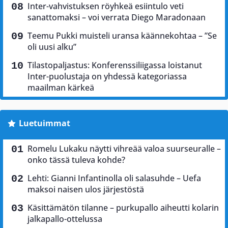
Inter-vahvistuksen röyhkeä esiintulo veti
sanattomaksi – voi verrata Diego Maradonaan
Teemu Pukki muisteli uransa käännekohtaa – ”Se
oli uusi alku”
Tilastopaljastus: Konferenssiliigassa loistanut
Inter-puolustaja on yhdessä kategoriassa
maailman kärkeä
Luetuimmat
Romelu Lukaku näytti vihreää valoa suurseuralle –
onko tässä tuleva kohde?
Lehti: Gianni Infantinolla oli salasuhde – Uefa
maksoi naisen ulos järjestöstä
Käsittämätön tilanne – purkupallo aiheutti kolarin
jalkapallo-ottelussa