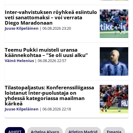
Inter-vahvistuksen röyhkeä esiintulo
veti sanattomaksi – voi verrata
Diego Maradonaan
Juuso Kilpeläinen
|
06.08.2026
23:20
Teemu Pukki muisteli uransa
käännekohtaa – ”Se oli uusi alku”
Väinö Helenius
|
06.08.2026
22:57
Tilastopaljastus: Konferenssiliigassa
loistanut Inter-puolustaja on
yhdessä kategoriassa maailman
kärkeä
Juuso Kilpeläinen
|
06.08.2026
22:18
AIHEET
Arbeloa Alvaro
Atletico Madrid
Espanja