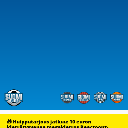
🎁 Huipputarjous jatkuu: 10 euron
kierrätysvapaa megakierros Reactoonz-