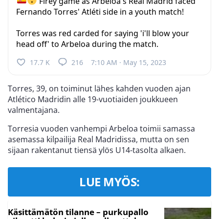
Firey game as Arbeloa's Real Madrid faced
Fernando Torres' Atléti side in a youth match!
Torres was red carded for saying 'i'll blow your
head off' to Arbeloa during the match.
17.7 K
216
7:10 AM · May 15, 2023
Torres, 39, on toiminut lähes kahden vuoden ajan
Atlético Madridin alle 19-vuotiaiden joukkueen
valmentajana.
Torresia vuoden vanhempi Arbeloa toimii samassa
asemassa kilpailija Real Madridissa, mutta on sen
sijaan rakentanut tiensä ylös U14-tasolta alkaen.
LUE MYÖS:
Käsittämätön tilanne – purkupallo