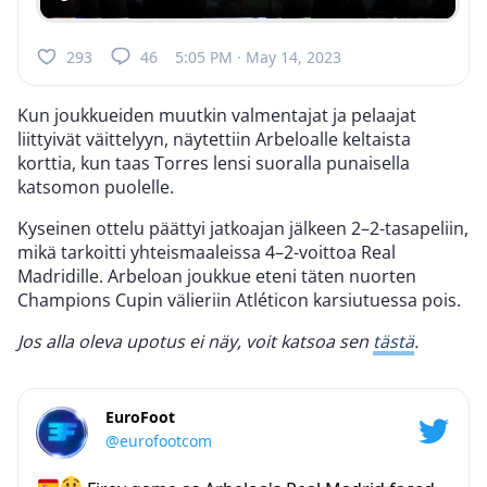
293
46
5:05 PM · May 14, 2023
Kun joukkueiden muutkin valmentajat ja pelaajat
liittyivät väittelyyn, näytettiin Arbeloalle keltaista
korttia, kun taas Torres lensi suoralla punaisella
katsomon puolelle.
Kyseinen ottelu päättyi jatkoajan jälkeen 2–2-tasapeliin,
mikä tarkoitti yhteismaaleissa 4–2-voittoa Real
Madridille. Arbeloan joukkue eteni täten nuorten
Champions Cupin välieriin Atléticon karsiutuessa pois.
Jos alla oleva upotus ei näy, voit katsoa sen
tästä
.
EuroFoot
@eurofootcom