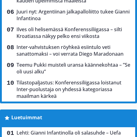
kauden upeimmista maaleista
Juuri nyt: Argentiinan jalkapalloliitto tukee Gianni
Infantinoa
Ilves oli helisemässä Konferenssiliigassa – silti
Kroatiassa näkyy pelko ensi viikosta
Inter-vahvistuksen röyhkeä esiintulo veti
sanattomaksi – voi verrata Diego Maradonaan
Teemu Pukki muisteli uransa käännekohtaa – ”Se
oli uusi alku”
Tilastopaljastus: Konferenssiliigassa loistanut
Inter-puolustaja on yhdessä kategoriassa
maailman kärkeä
Luetuimmat
Lehti: Gianni Infantinolla oli salasuhde – Uefa