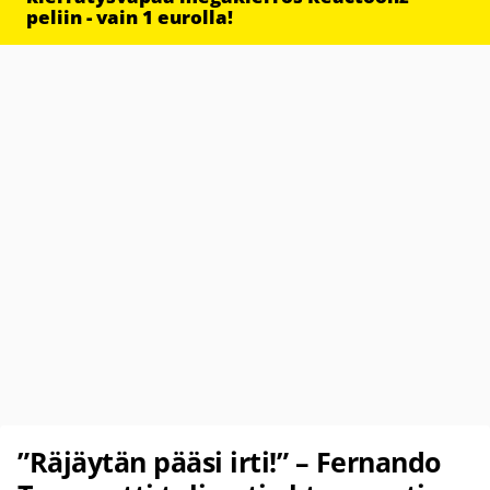
peliin - vain 1 eurolla!
”Räjäytän pääsi irti!” – Fernando