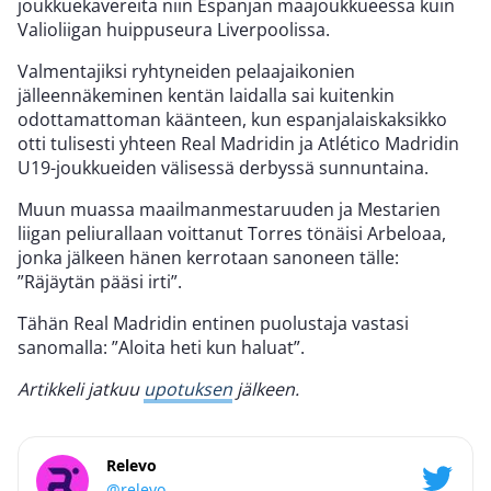
joukkuekavereita niin Espanjan maajoukkueessa kuin
Valioliigan huippuseura Liverpoolissa.
Valmentajiksi ryhtyneiden pelaajaikonien
jälleennäkeminen kentän laidalla sai kuitenkin
odottamattoman käänteen, kun espanjalaiskaksikko
otti tulisesti yhteen Real Madridin ja Atlético Madridin
U19-joukkueiden välisessä derbyssä sunnuntaina.
Muun muassa maailmanmestaruuden ja Mestarien
liigan peliurallaan voittanut Torres tönäisi Arbeloaa,
jonka jälkeen hänen kerrotaan sanoneen tälle:
”Räjäytän pääsi irti”.
Tähän Real Madridin entinen puolustaja vastasi
sanomalla: ”Aloita heti kun haluat”.
Artikkeli jatkuu
upotuksen
jälkeen.
Relevo
@relevo