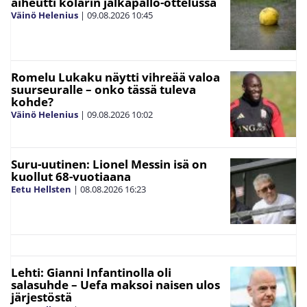
aiheutti kolarin jalkapallo-ottelussa
Väinö Helenius
|
09.08.2026
10:45
Romelu Lukaku näytti vihreää valoa
suurseuralle – onko tässä tuleva
kohde?
Väinö Helenius
|
09.08.2026
10:02
Suru-uutinen: Lionel Messin isä on
kuollut 68-vuotiaana
Eetu Hellsten
|
08.08.2026
16:23
Lehti: Gianni Infantinolla oli
salasuhde – Uefa maksoi naisen ulos
järjestöstä