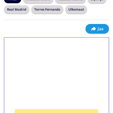
Real Madrid
Torres Fernando
Ulkomaat
Jaa
1€ = 10€ arvosta
ilmaiskierroksia ilman
kierrätystä!
Talleta 1€
Saat heti 50 ilmaiskierrosta Tuohi 1000 -
peliin (arvo 0,20€ per kierros)!
Ei kierrätysvaatimusta!