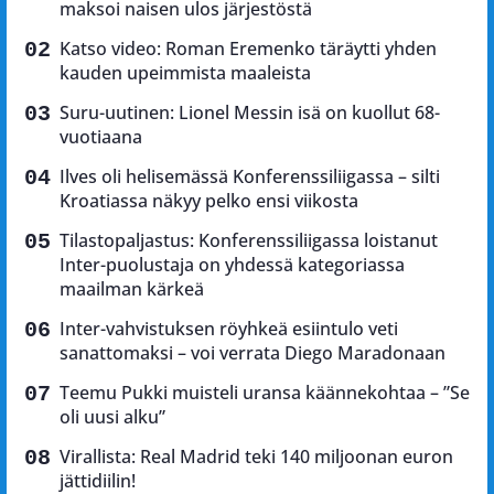
maksoi naisen ulos järjestöstä
Katso video: Roman Eremenko täräytti yhden
kauden upeimmista maaleista
Suru-uutinen: Lionel Messin isä on kuollut 68-
vuotiaana
Ilves oli helisemässä Konferenssiliigassa – silti
Kroatiassa näkyy pelko ensi viikosta
Tilastopaljastus: Konferenssiliigassa loistanut
Inter-puolustaja on yhdessä kategoriassa
maailman kärkeä
Inter-vahvistuksen röyhkeä esiintulo veti
sanattomaksi – voi verrata Diego Maradonaan
Teemu Pukki muisteli uransa käännekohtaa – ”Se
oli uusi alku”
Virallista: Real Madrid teki 140 miljoonan euron
jättidiilin!