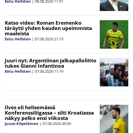
Eetu Hellsten
|
08.08.2026
11:51
Katso video: Roman Eremenko
täräytti yhden kauden upeimmista
maaleista
Eetu Hellsten
|
07.08.2026
21:13
Juuri nyt: Argentiinan jalkapalloliitto
tukee Gianni Infantinoa
Eetu Hellsten
|
07.08.2026
11:19
Ilves oli helisemässä
Konferenssiliigassa – silti Kroatiassa
näkyy pelko ensi viikosta
Juuso Kilpeläinen
|
07.08.2026
00:09