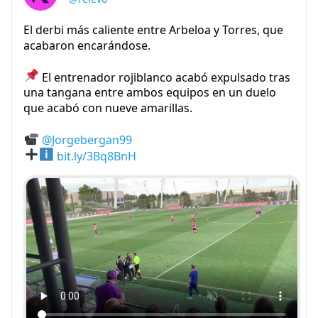
El derbi más caliente entre Arbeloa y Torres, que
acabaron encarándose.
El entrenador rojiblanco acabó expulsado tras
una tangana entre ambos equipos en un duelo
que acabó con nueve amarillas.
@Jorgebergan99
bit.ly/3Bq8BnH