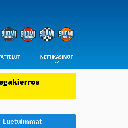
TATTELUT
NETTIKASINOT
egakierros
Luetuimmat