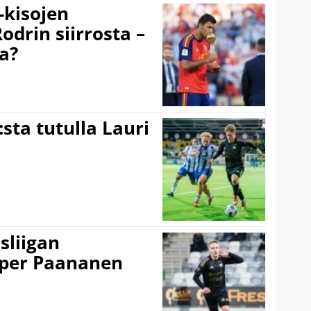
-kisojen
odrin siirrosta –
a?
:sta tutulla Lauri
sliigan
sper Paananen