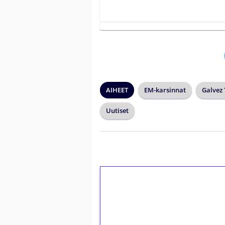
AIHEET
EM-karsinnat
Galvez
Uutiset
1€ = 10€ arvosta 
kierrätystä!