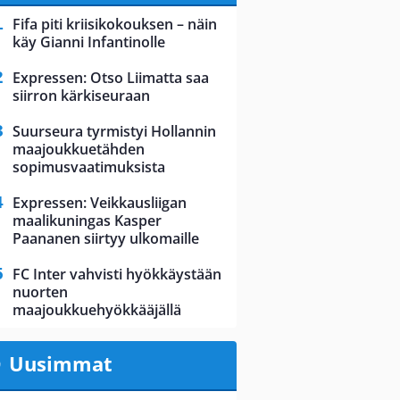
Fifa piti kriisikokouksen – näin
käy Gianni Infantinolle
Expressen: Otso Liimatta saa
siirron kärkiseuraan
Suurseura tyrmistyi Hollannin
maajoukkuetähden
sopimusvaatimuksista
Expressen: Veikkausliigan
maalikuningas Kasper
Paananen siirtyy ulkomaille
FC Inter vahvisti hyökkäystään
nuorten
maajoukkuehyökkääjällä
Uusimmat