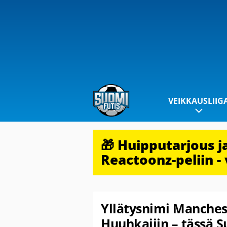
VEIKKAUSLIIG
🎁 Huipputarjous 
Reactoonz-peliin - 
Yllätysnimi Manchest
Huuhkajiin – tässä 