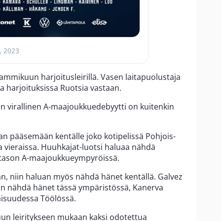
, 2023
ammikuun harjoitusleirillä. Vasen laitapuolustaja
ia harjoituksissa Ruotsia vastaan.
 virallinen A-maajoukkuedebyytti on kuitenkin
an pääsemään kentälle joko kotipelissä Pohjois-
a vieraissa. Huuhkajat-luotsi haluaa nähdä
stason A-maajoukkueympyröissä.
an, niin haluan myös nähdä hänet kentällä. Galvez
an nähdä hänet tässä ympäristössä, Kanerva
isuudessa Töölössä.
un leiritykseen mukaan kaksi odotettua