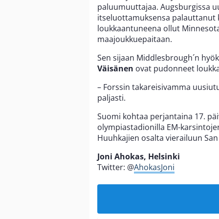
paluumuuttajaa. Augsburgissa u
itseluottamuksensa palauttanut 
loukkaantuneena ollut Minnesota
maajoukkuepaitaan.
Sen sijaan Middlesbrough´n hyö
Väisänen
ovat pudonneet loukka
– Forssin takareisivamma uusiutui
paljasti.
Suomi kohtaa perjantaina 17. päi
olympiastadionilla EM-karsintoje
Huuhkajien osalta vierailuun Sa
Joni Ahokas, Helsinki
Twitter: @
AhokasJoni