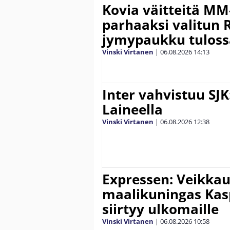
Kovia väitteitä MM
parhaaksi valitun R
jymypaukku tuloss
Vinski Virtanen
|
06.08.2026
14:13
Inter vahvistuu SJK
Laineella
Vinski Virtanen
|
06.08.2026
12:38
Expressen: Veikkau
maalikuningas Ka
siirtyy ulkomaille
Vinski Virtanen
|
06.08.2026
10:58