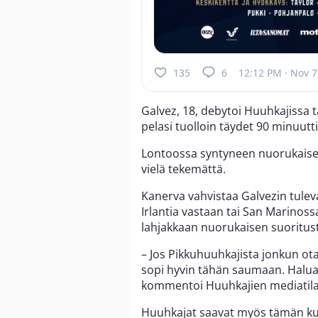
135
6
12:12 PM · Nov 7
Galvez, 18, debytoi Huuhkajissa t
pelasi tuolloin täydet 90 minuutt
Lontoossa syntyneen nuorukaisen
vielä tekemättä.
Kanerva vahvistaa Galvezin tulev
Irlantia vastaan tai San Marinoss
lahjakkaan nuorukaisen suoritu
– Jos Pikkuhuuhkajista jonkun ot
sopi hyvin tähän saumaan. Halu
kommentoi Huuhkajien mediatila
Huuhkajat saavat myös tämän ku