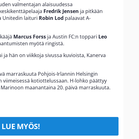
uden valmentajan alaisuudessa
keskikenttäpelaaja
Fredrik Jensen
ja pitkään
 Unitedin laituri
Robin Lod
palaavat A-
kkääjä
Marcus Forss
ja Austin FC:n toppari
Leo
antumisten myötä ringistä.
 ja hän on viikkoja sivussa kuvioista, Kanerva
vä marraskuuta Pohjois-Irlannin Helsingin
n viimeisessä kotiottelussaan. H-lohko päättyy
n Marinoon maanantaina 20. päivä marraskuuta.
LUE MYÖS!