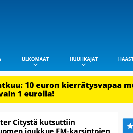
A
ULKOMAAT
HUUHKAJAT
HAAS
jatkuu: 10 euron kierrätysvapaa m
vain 1 eurolla!
er Citystä kutsuttiin
Suomen joukkue EM-karsintojen