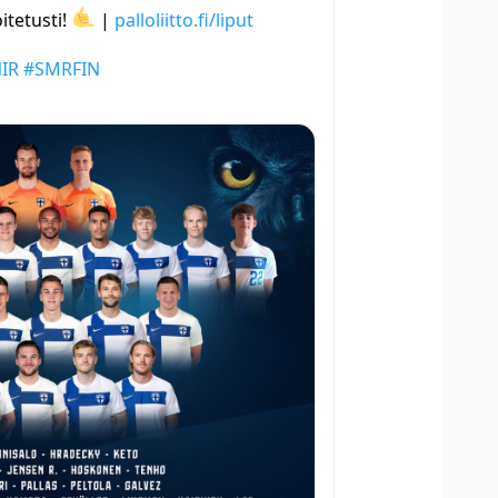
oitetusti!
|
palloliitto.fi/liput
IR
#SMRFIN