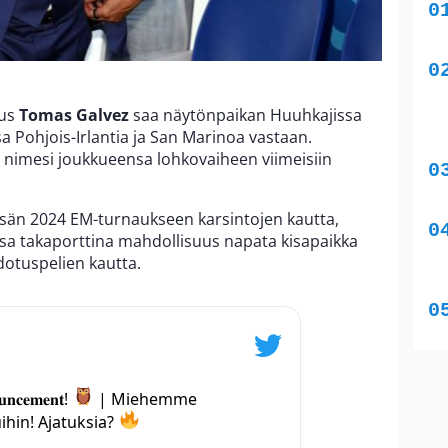
aus
Tomas Galvez
saa näytönpaikan Huuhkajissa
 Pohjois-Irlantia ja San Marinoa vastaan.
nimesi joukkueensa lohkovaiheen viimeisiin
sän 2024 EM-turnaukseen karsintojen kautta,
sa takaporttina mahdollisuus napata kisapaikka
dotuspelien kautta.
𝐮𝐧𝐜𝐞𝐦𝐞𝐧𝐭!
| Miehemme
hin! Ajatuksia?