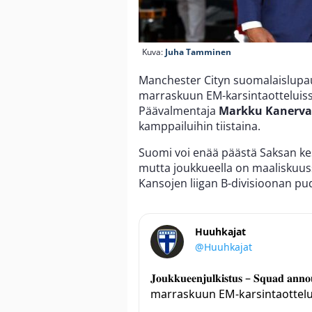
Kuva:
Juha Tamminen
Manchester Cityn suomalaislup
marraskuun EM-karsintaotteluissa
Päävalmentaja
Markku Kanerva
kamppailuihin tiistaina.
Suomi voi enää päästä Saksan ke
mutta joukkueella on maaliskuus
Kansojen liigan B-divisioonan pu
Huuhkajat
@Huuhkajat
𝐉𝐨𝐮𝐤𝐤𝐮𝐞𝐞𝐧𝐣𝐮𝐥𝐤𝐢𝐬𝐭𝐮𝐬 – 𝐒𝐪𝐮𝐚𝐝 𝐚𝐧𝐧
marraskuun EM-karsintaottelui