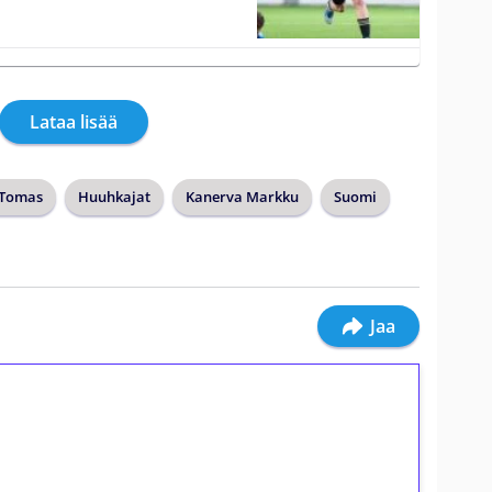
Lataa lisää
 Tomas
Huuhkajat
Kanerva Markku
Suomi
Jaa
ilmaiskierroksia ilman