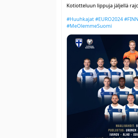
Kotiotteluun lippuja jäljellä raj
#Huuhkajat
#EURO2024
#FINN
#MeOlemmeSuomi