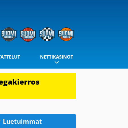
TATTELUT
NETTIKASINOT
egakierros
Luetuimmat