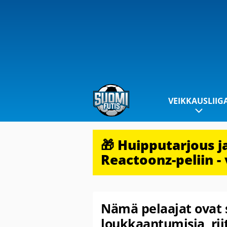
VEIKKAUSLIIG
🎁 Huipputarjous 
Reactoonz-peliin - 
Nämä pelaajat ovat s
loukkaantumisia, riit