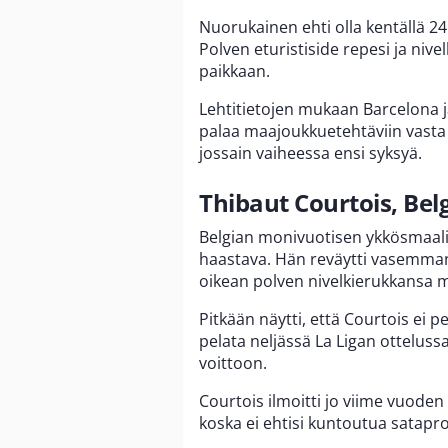
Nuorukainen ehti olla kentällä 2
Polven eturistiside repesi ja nive
paikkaan.
Lehtitietojen mukaan Barcelona ja
palaa maajoukkuetehtäviin vasta 
jossain vaiheessa ensi syksyä.
Thibaut Courtois, Bel
Belgian monivuotisen ykkösmaal
haastava. Hän reväytti vasemman 
oikean polven nivelkierukkansa 
Pitkään näytti, että Courtois ei pe
pelata neljässä La Ligan ottelussa
voittoon.
Courtois ilmoitti jo viime vuoden
koska ei ehtisi kuntoutua satapr