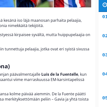
 kesänä iso läjä maanosan parhaita pelaajia,
ia nimekkäitä tekijöitä.
tyessä kirpaisee syvältä, mutta huippupelaajia on
 tunnettuja pelaajia, jotka ovat eri syistä sivussa
ona)
panjan päävalmentajalle
Luis de la Fuentelle
, kun
kkaantui viime marraskuussa EM-karsintapelissä
kansa kolme päivää aiemmin. De la Fuente päätti
 merkityksettömään peliin – Gavia ja yhtä toista