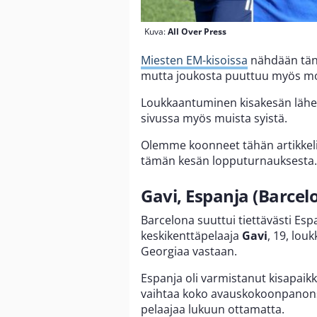
Kuva:
All Over Press
Miesten EM-kisoissa
nähdään tänä
mutta joukosta puuttuu myös mon
Loukkaantuminen kisakesän lähes
sivussa myös muista syistä.
Olemme koonneet tähän artikkeliin
tämän kesän lopputurnauksesta.
Gavi, Espanja (Barcel
Barcelona suuttui tiettävästi Es
keskikenttäpelaaja
Gavi
, 19, lou
Georgiaa vastaan.
Espanja oli varmistanut kisapaik
vaihtaa koko avauskokoonpanonsa
pelaajaa lukuun ottamatta.