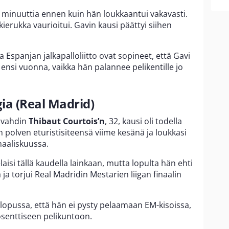
4 minuuttia ennen kuin hän loukkaantui vakavasti.
lkierukka vaurioitui. Gavin kausi päättyi siihen
 Espanjan jalkapalloliitto ovat sopineet, että Gavi
ensi vuonna, vaikka hän palannee pelikentille jo
gia (Real Madrid)
ivahdin
Thibaut Courtois’n
, 32, kausi oli todella
polven eturistisiteensä viime kesänä ja loukkasi
maaliskuussa.
laisi tällä kaudella lainkaan, mutta lopulta hän ehti
 ja torjui Real Madridin Mestarien liigan finaalin
 lopussa, että hän ei pysty pelaamaan EM-kisoissa,
osenttiseen pelikuntoon.