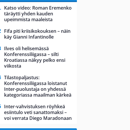
Katso video: Roman Eremenko
täräytti yhden kauden
upeimmista maaleista
Fifa piti kriisikokouksen – näin
käy Gianni Infantinolle
Ilves oli helisemässä
Konferenssiliigassa – silti
Kroatiassa näkyy pelko ensi
viikosta
Tilastopaljastus:
Konferenssiliigassa loistanut
Inter-puolustaja on yhdessä
kategoriassa maailman kärkeä
Inter-vahvistuksen röyhkeä
esiintulo veti sanattomaksi –
voi verrata Diego Maradonaan