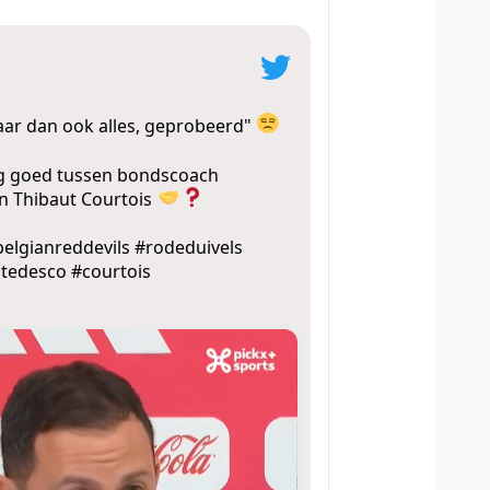
maar dan ook alles, geprobeerd"
g goed tussen bondscoach
n Thibaut Courtois
belgianreddevils
#rodeduivels
tedesco
#courtois