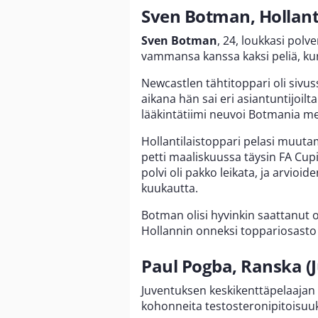
Sven Botman, Hollant
Sven Botman
, 24, loukkasi polv
vammansa kanssa kaksi peliä, kun
Newcastlen tähtitoppari oli sivuss
aikana hän sai eri asiantuntijoilt
lääkintätiimi neuvoi Botmania me
Hollantilaistoppari pelasi muuta
petti maaliskuussa täysin FA Cup
polvi oli pakko leikata, ja arvi
kuukautta.
Botman olisi hyvinkin saattanut
Hollannin onneksi toppariosasto 
Paul Pogba, Ranska (
Juventuksen keskikenttäpelaajan
kohonneita testosteronipitoisuu