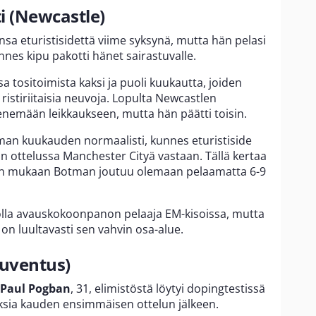
i (Newcastle)
ensa eturistisidettä viime syksynä, mutta hän pelasi
nes kipu pakotti hänet sairastuvalle.
a tositoimista kaksi ja puoli kuukautta, joiden
a ristiriitaisia neuvoja. Lopulta Newcastlen
nemään leikkaukseen, mutta hän päätti toisin.
man kuukauden normaalisti, kunnes eturistiside
in ottelussa Manchester Cityä vastaan. Tällä kertaa
oiden mukaan Botman joutuu olemaan pelaamatta 6-9
 olla avauskokoonpanon pelaaja EM-kisoissa, mutta
on luultavasti sen vahvin osa-alue.
Juventus)
Paul Pogban
, 31, elimistöstä löytyi dopingtestissä
ksia kauden ensimmäisen ottelun jälkeen.