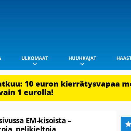
A
ULKOMAAT
HUUHKAJAT
HAAS
jatkuu: 10 euron kierrätysvapaa m
vain 1 eurolla!
ivussa EM-kisoista –
oja, pelikieltoja