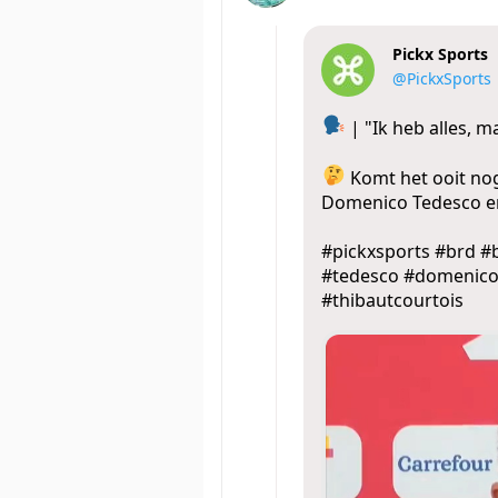
Pickx Sports
@PickxSports
| "Ik heb alles, 
Komt het ooit no
Domenico Tedesco e
#pickxsports
#brd
#
#tedesco
#domenico
#thibautcourtois