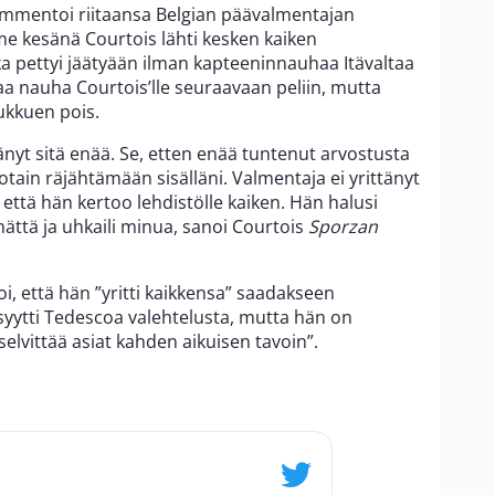
mmentoi riitaansa Belgian päävalmentajan
me kesänä Courtois lähti kesken kaiken
pettyi jäätyään ilman kapteeninnauhaa Itävaltaa
a nauha Courtois’lle seuraavaan peliin, mutta
aukkuen pois.
tänyt sitä enää. Se, etten enää tuntenut arvostusta
 jotain räjähtämään sisälläni. Valmentaja ei yrittänyt
 että hän kertoo lehdistölle kaiken. Hän halusi
ttä ja uhkaili minua, sanoi Courtois
Sporzan
, että hän ”yritti kaikkensa” saadakseen
 syytti Tedescoa valehtelusta, mutta hän on
elvittää asiat kahden aikuisen tavoin”.