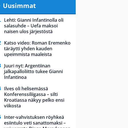
Uusimmat
Lehti: Gianni Infantinolla oli
salasuhde – Uefa maksoi
naisen ulos järjestöstä
Katso video: Roman Eremenko
täräytti yhden kauden
upeimmista maaleista
Juuri nyt: Argentiinan
jalkapalloliitto tukee Gianni
Infantinoa
Ilves oli helisemässä
Konferenssiliigassa – silti
Kroatiassa näkyy pelko ensi
viikosta
Inter-vahvistuksen röyhkeä
esiintulo veti sanattomaksi –