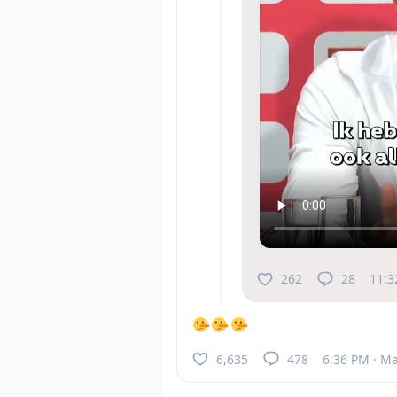
262
28
11:3
6,635
478
6:36 PM · Ma