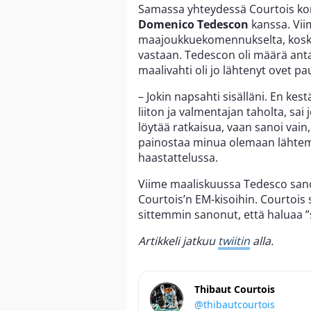
Samassa yhteydessä Courtois ko
Domenico Tedescon
kanssa. Vii
maajoukkuekomennukselta, koska 
vastaan. Tedescon oli määrä anta
maalivahti oli jo lähtenyt ovet p
– Jokin napsahti sisälläni. En kes
liiton ja valmentajan taholta, sai
löytää ratkaisua, vaan sanoi vain,
painostaa minua olemaan lähtemä
haastattelussa.
Viime maaliskuussa Tedesco sanoi
Courtois’n EM-kisoihin. Courtois
sittemmin sanonut, että haluaa ”s
Artikkeli jatkuu
twiitin
alla.
Thibaut Courtois
@thibautcourtois