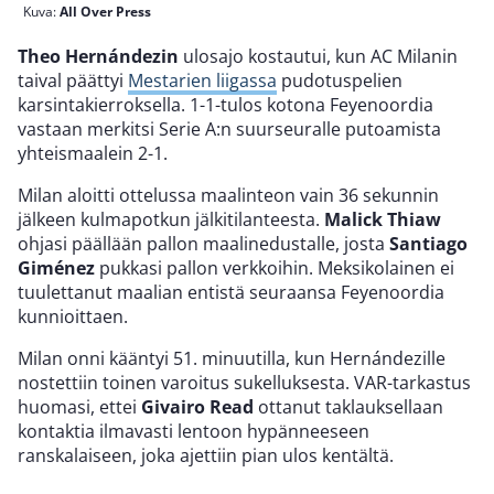
Kuva:
All Over Press
Theo Hernándezin
ulosajo kostautui, kun AC Milanin
taival päättyi
Mestarien liigassa
pudotuspelien
karsintakierroksella. 1-1-tulos kotona Feyenoordia
vastaan merkitsi Serie A:n suurseuralle putoamista
yhteismaalein 2-1.
Milan aloitti ottelussa maalinteon vain 36 sekunnin
jälkeen kulmapotkun jälkitilanteesta.
Malick Thiaw
ohjasi päällään pallon maalinedustalle, josta
Santiago
Giménez
pukkasi pallon verkkoihin. Meksikolainen ei
tuulettanut maalian entistä seuraansa Feyenoordia
kunnioittaen.
Milan onni kääntyi 51. minuutilla, kun Hernándezille
nostettiin toinen varoitus sukelluksesta. VAR-tarkastus
huomasi, ettei
Givairo Read
ottanut taklauksellaan
kontaktia ilmavasti lentoon hypänneeseen
ranskalaiseen, joka ajettiin pian ulos kentältä.