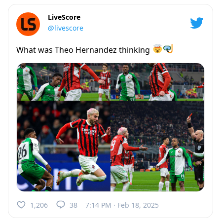
LiveScore
@livescore
What was Theo Hernandez thinking
1,206
38
7:14 PM · Feb 18, 2025