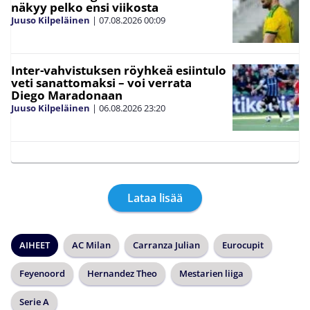
näkyy pelko ensi viikosta
Juuso Kilpeläinen
|
07.08.2026
00:09
Inter-vahvistuksen röyhkeä esiintulo
veti sanattomaksi – voi verrata
Diego Maradonaan
Juuso Kilpeläinen
|
06.08.2026
23:20
Lataa lisää
AIHEET
AC Milan
Carranza Julian
Eurocupit
Feyenoord
Hernandez Theo
Mestarien liiga
Serie A