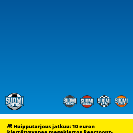
🎁 Huipputarjous jatkuu: 10 euron
kierrätysvapaa megakierros Reactoonz-