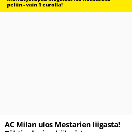
peliin - vain 1 eurolla!
AC Milan ulos Mestarien liigasta!