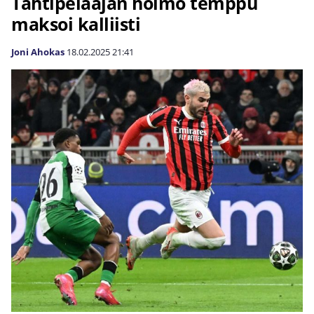
Tähtipelaajan hölmö temppu
maksoi kalliisti
Joni Ahokas
18.02.2025
21:41