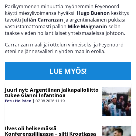
Parikymmenen minuuttia myöhemmin Feyenoord
käytti miesylivoimansa hyväksi.
Hugo Buenon
keskitys
tavoitti
Julián Carranzan
ja argentiinalainen pukkasi
vastustamattomasti pallon
Mike Maignanin
selän
taakse vieden hollantilaiset yhteismaaleissa johtoon.
Carranzan maali jäi ottelun viimeiseksi ja Feyenoord
eteni neljännesvälieriin yhden maalin erolla.
LUE MYÖS!
Juuri nyt: Argentiinan jalkapalloliitto
tukee Gianni Infantinoa
Eetu Hellsten
|
07.08.2026
11:19
Ilves oli helisemässä
Konferenssiliigassa – silti Kroatiassa