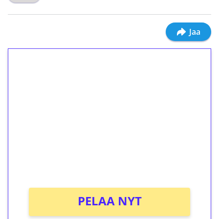
Jaa
1€ = 10€ arvosta
ilmaiskierroksia ilman
kierrätystä!
Talleta 1€
Saat heti 50 ilmaiskierrosta Tuohi 1000 -
peliin (arvo 0,20€ per kierros)!
Ei kierrätysvaatimusta!
PELAA NYT