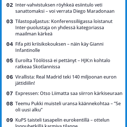
Inter-vahvistuksen röyhkeä esiintulo veti
sanattomaksi – voi verrata Diego Maradonaan
Tilastopaljastus: Konferenssiliigassa loistanut
Inter-puolustaja on yhdessä kategoriassa
maailman kärkeä
Fifa piti kriisikokouksen – näin käy Gianni
Infantinolle
Euroilta Töölössä ei pettänyt – HJK:n kohtalo
ratkeaa Skotlannissa
Virallista: Real Madrid teki 140 miljoonan euron
jättidiilin!
Expressen: Otso Liimatta saa siirron kärkiseuraan
Teemu Pukki muisteli uransa käännekohtaa – ”Se
oli uusi alku”
KuPS taisteli tasapelin eurokentillä – ottelun
loppuhetkillä karmiva tilanne