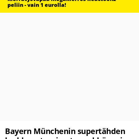
peliin - vain 1 eurolla!
Bayern Münchenin supertähden