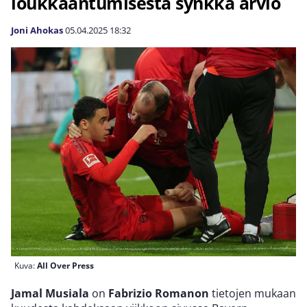
loukkaantumisesta synkkä arvio
Joni Ahokas
05.04.2025
18:32
Kuva:
All Over Press
Jamal Musiala
on
Fabrizio Romanon
tietojen mukaan