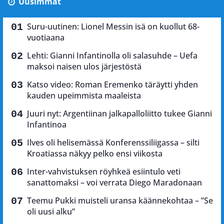
Uusimmat
Suru-uutinen: Lionel Messin isä on kuollut 68-
vuotiaana
Lehti: Gianni Infantinolla oli salasuhde – Uefa
maksoi naisen ulos järjestöstä
Katso video: Roman Eremenko täräytti yhden
kauden upeimmista maaleista
Juuri nyt: Argentiinan jalkapalloliitto tukee Gianni
Infantinoa
Ilves oli helisemässä Konferenssiliigassa – silti
Kroatiassa näkyy pelko ensi viikosta
Inter-vahvistuksen röyhkeä esiintulo veti
sanattomaksi – voi verrata Diego Maradonaan
Teemu Pukki muisteli uransa käännekohtaa – ”Se
oli uusi alku”