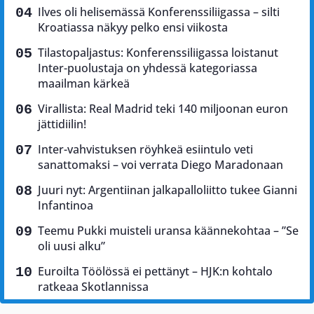
Ilves oli helisemässä Konferenssiliigassa – silti
Kroatiassa näkyy pelko ensi viikosta
Tilastopaljastus: Konferenssiliigassa loistanut
Inter-puolustaja on yhdessä kategoriassa
maailman kärkeä
Virallista: Real Madrid teki 140 miljoonan euron
jättidiilin!
Inter-vahvistuksen röyhkeä esiintulo veti
sanattomaksi – voi verrata Diego Maradonaan
Juuri nyt: Argentiinan jalkapalloliitto tukee Gianni
Infantinoa
Teemu Pukki muisteli uransa käännekohtaa – ”Se
oli uusi alku”
Euroilta Töölössä ei pettänyt – HJK:n kohtalo
ratkeaa Skotlannissa