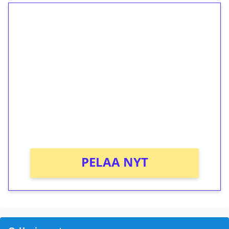
1€ = 10€ arvosta
ilmaiskierroksia ilman
kierrätystä!
Talleta 1€
Saat heti 50 ilmaiskierrosta Tuohi 1000 -
peliin (arvo 0,20€ per kierros)!
Ei kierrätysvaatimusta!
PELAA NYT