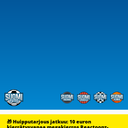
🎁 Huipputarjous jatkuu: 10 euron
kierrätysvapaa megakierros Reactoonz-