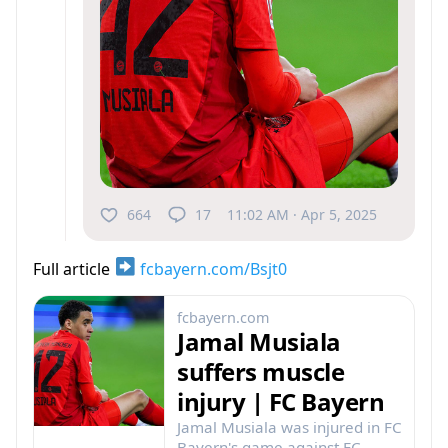
664
17
11:02 AM · Apr 5, 2025
Full article
fcbayern.com/Bsjt0
fcbayern.com
Jamal Musiala
suffers muscle
injury | FC Bayern
Jamal Musiala was injured in FC
Bayern's game against FC