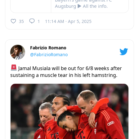
Augsburg ► All the info.
35
1
11:14 AM · Apr 5, 2025
Fabrizio Romano
@FabrizioRomano
Jamal Musiala will be out for 6/8 weeks after
sustaining a muscle tear in his left hamstring.