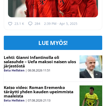
23.1 K
284
2:39 PM · Apr 5, 2025
LUE MYÖS!
Lehti: Gianni Infantinolla oli
salasuhde – Uefa maksoi naisen ulos
järjestöstä
Eetu Hellsten
|
08.08.2026
11:51
Katso video: Roman Eremenko
täräytti yhden kauden upeimmista
maaleista
Eetu Hellsten
|
07.08.2026
21:13