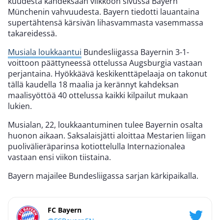
kuudesta kahdeksaan viikkoon sivussa Bayern
Münchenin vahvuudesta. Bayern tiedotti lauantaina
supertähtensä kärsivän lihasvammasta vasemmassa
takareidessä.
Musiala loukkaantui
Bundesliigassa Bayernin 3-1-
voittoon päättyneessä ottelussa Augsburgia vastaan
perjantaina. Hyökkäävä keskikenttäpelaaja on takonut
tällä kaudella 18 maalia ja kerännyt kahdeksan
maalisyöttöä 40 ottelussa kaikki kilpailut mukaan
lukien.
Musialan, 22, loukkaantuminen tulee Bayernin osalta
huonon aikaan. Saksalaisjätti aloittaa Mestarien liigan
puolivälieräparinsa kotiottelulla Internazionalea
vastaan ensi viikon tiistaina.
Bayern majailee Bundesliigassa sarjan kärkipaikalla.
FC Bayern