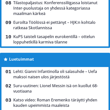
Tilastopaljastus: Konferenssiliigassa loistanut
Inter-puolustaja on yhdessä kategoriassa
maailman kärkeä
Euroilta Töölössä ei pettänyt – HJK:n kohtalo
ratkeaa Skotlannissa
KuPS taisteli tasapelin eurokentillä – ottelun
loppuhetkillä karmiva tilanne
Luetuimmat
Lehti: Gianni Infantinolla oli salasuhde – Uefa
maksoi naisen ulos järjestöstä
Suru-uutinen: Lionel Messin isä on kuollut 68-
vuotiaana
Katso video: Roman Eremenko täräytti yhden
kauden upeimmista maaleista