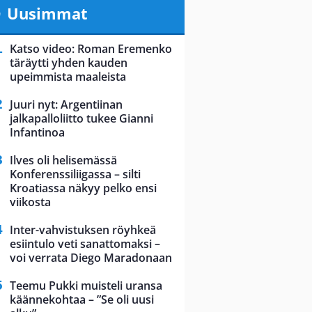
Uusimmat
Katso video: Roman Eremenko
täräytti yhden kauden
upeimmista maaleista
Juuri nyt: Argentiinan
jalkapalloliitto tukee Gianni
Infantinoa
Ilves oli helisemässä
Konferenssiliigassa – silti
Kroatiassa näkyy pelko ensi
viikosta
Inter-vahvistuksen röyhkeä
esiintulo veti sanattomaksi –
voi verrata Diego Maradonaan
Teemu Pukki muisteli uransa
käännekohtaa – ”Se oli uusi