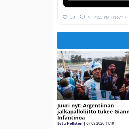
50
4
4:55 PM · Nov 17,
Juuri nyt: Argentiinan
jalkapalloliitto tukee Gian
Infantinoa
Eetu Hellsten
|
07.08.2026
11:19