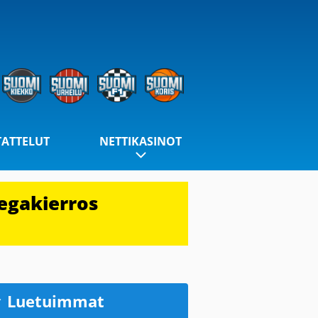
TATTELUT
NETTIKASINOT
egakierros
Luetuimmat