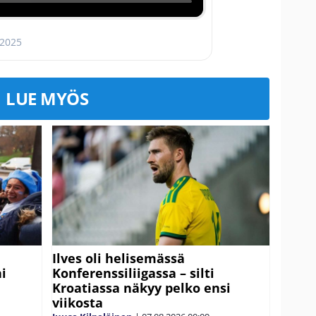
 2025
LUE MYÖS
Ilves oli helisemässä
ni
Konferenssiliigassa – silti
Kroatiassa näkyy pelko ensi
viikosta