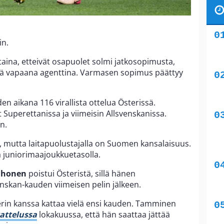
in.
aina, etteivät osapuolet solmi jatkosopimusta,
tä vapaana agenttina. Varmasen sopimus päättyy
n aikana 116 virallista ottelua Österissä.
 Superettanissa ja viimeisin Allsvenskanissa.
n.
 mutta laitapuolustajalla on Suomen kansalaisuus.
juniorimaajoukkuetasolla.
uhonen
poistui Österistä, sillä hänen
nskan-kauden viimeisen pelin jälkeen.
in kanssa kattaa vielä ensi kauden. Tamminen
attelussa
lokakuussa, että hän saattaa jättää