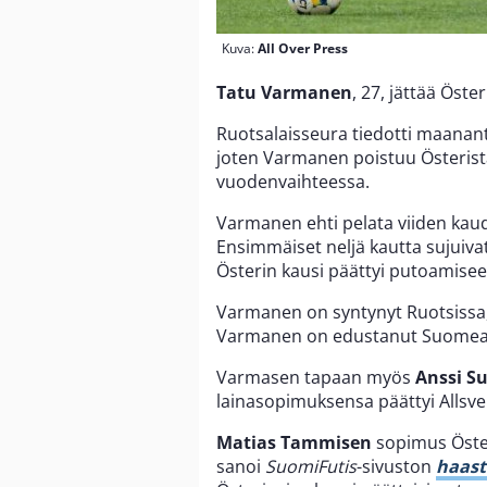
Kuva:
All Over Press
Tatu Varmanen
, 27, jättää Öster
Ruotsalaisseura tiedotti maanant
joten Varmanen poistuu Österis
vuodenvaihteessa.
Varmanen ehti pelata viiden kaude
Ensimmäiset neljä kautta sujuivat
Österin kausi päättyi putoamisee
Varmanen on syntynyt Ruotsissa,
Varmanen on edustanut Suomea 
Varmasen tapaan myös
Anssi S
lainasopimuksensa päättyi Allsve
Matias Tammisen
sopimus Öster
sanoi
SuomiFutis
-sivuston
haast