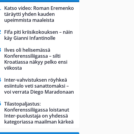
Katso video: Roman Eremenko
täräytti yhden kauden
upeimmista maaleista
Fifa piti kriisikokouksen – näin
käy Gianni Infantinolle
Ilves oli helisemässä
Konferenssiliigassa – silti
Kroatiassa näkyy pelko ensi
viikosta
Inter-vahvistuksen röyhkeä
esiintulo veti sanattomaksi –
voi verrata Diego Maradonaan
Tilastopaljastus:
Konferenssiliigassa loistanut
Inter-puolustaja on yhdessä
kategoriassa maailman kärkeä