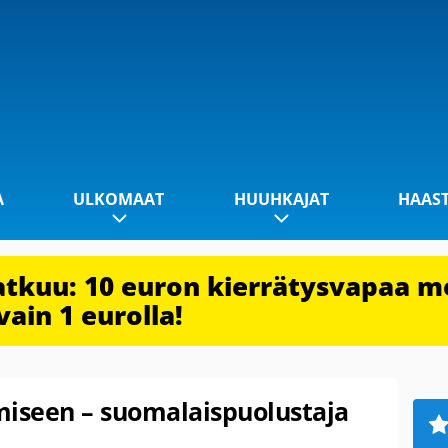
A
ULKOMAAT
HUUHKAJAT
HAAS
jatkuu: 10 euron kierrätysvapaa m
vain 1 eurolla!
miseen – suomalaispuolustaja