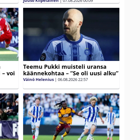
Juuso Kilpeläinen
|
07.08.2026
00:09
ä
Teemu Pukki muisteli uransa
 – voi
käännekohtaa – ”Se oli uusi alku”
Väinö Helenius
|
06.08.2026
22:57