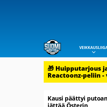
VEIKKAUSLIIG
🎁 Huipputarjous 
Reactoonz-peliin - 
Kausi päättyi putoa
jättää Österin