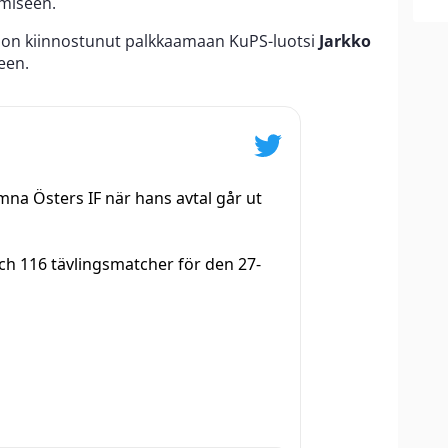
amiseen.
on kiinnostunut palkkaamaan KuPS-luotsi
Jarkko
een.
a Östers IF när hans avtal går ut
ch 116 tävlingsmatcher för den 27-