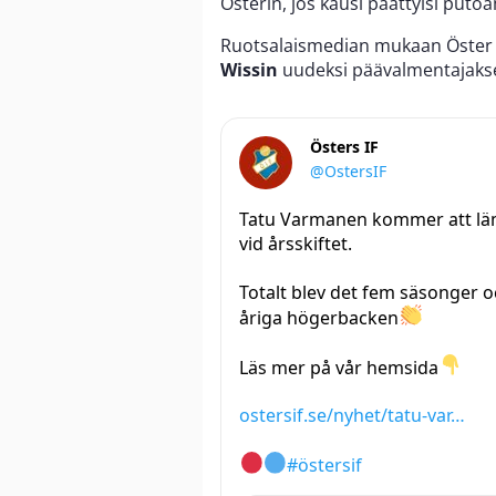
Österin, jos kausi päättyisi puto
Ruotsalaismedian mukaan Öster 
Wissin
uudeksi päävalmentajaks
Östers IF
@OstersIF
Tatu Varmanen kommer att lämn
vid årsskiftet.
Totalt blev det fem säsonger o
åriga högerbacken
Läs mer på vår hemsida
ostersif.se/nyhet/tatu-var…
#östersif