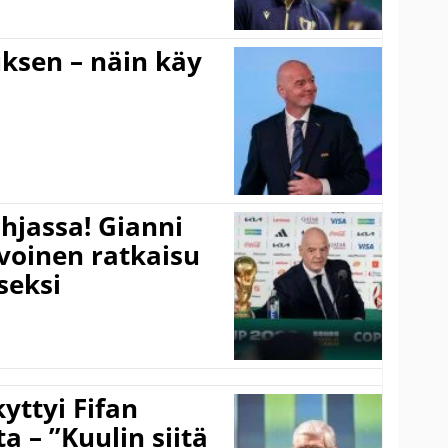
ouksen – näin käy
hjassa! Gianni
ivoinen ratkaisu
seksi
yttyi Fifan
 – ”Kuulin siitä