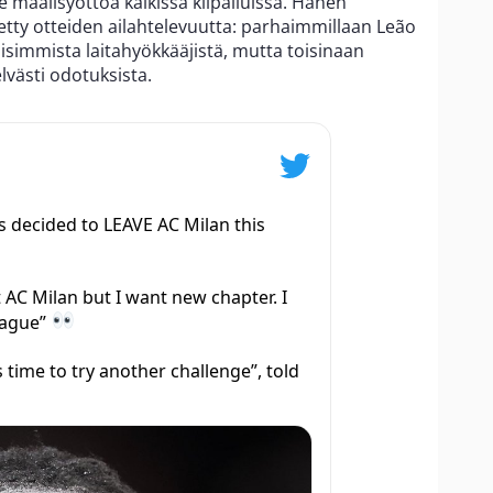
 maalisyöttöä kaikissa kilpailuissa. Hänen
ty otteiden ailahtelevuutta: parhaimmillaan Leão
isimmista laitahyökkääjistä, mutta toisinaan
lvästi odotuksista.
 decided to LEAVE AC Milan this
 AC Milan but I want new chapter. I
league”
’s time to try another challenge”, told