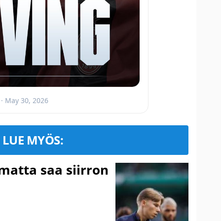
· May 30, 2026
LUE MYÖS:
matta saa siirron