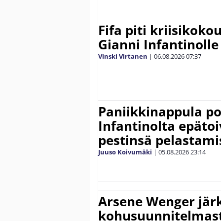
Fifa piti kriisikok
Gianni Infantinolle
Vinski Virtanen
|
06.08.2026
07:37
Paniikkinappula po
Infantinolta epäto
pestinsä pelastami
Juuso Koivumäki
|
05.08.2026
23:14
Arsene Wenger järk
kohusuunnitelmasta