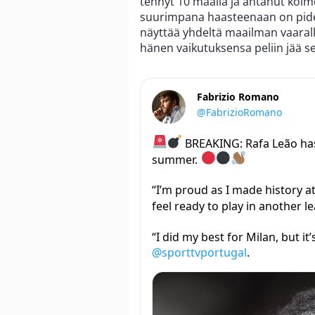
tehnyt 10 maalia ja antanut kolme
suurimpana haasteenaan on pidet
näyttää yhdeltä maailman vaarall
hänen vaikutuksensa peliin jää se
Fabrizio Romano
@FabrizioRomano
BREAKING: Rafa Leão has
summer.
“I’m proud as I made history at
feel ready to play in another 
“I did my best for Milan, but it
@sporttvportugal
.