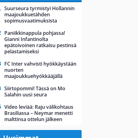
Suurseura tyrmistyi Hollannin
maajoukkuetähden
sopimusvaatimuksista
Paniikkinappula pohjassa!
Gianni Infantinolta
epätoivoinen ratkaisu pestinsä
pelastamiseksi
FC Inter vahvisti hyökkäystään
nuorten
maajoukkuehyökkääjällä
Siirtopommi! Tässä on Mo
Salahin uusi seura
Video leviää: Raju välikohtaus
Brasiliassa – Neymar menetti
malttinsa ottelun jälkeen
Uusimmat