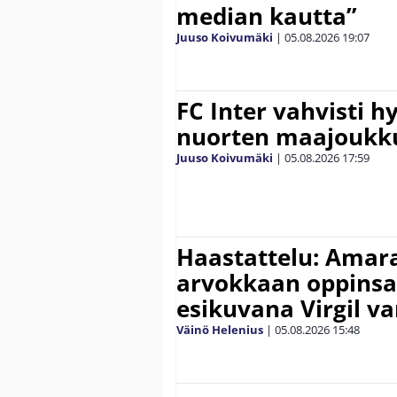
median kautta”
Juuso Koivumäki
|
05.08.2026
19:07
FC Inter vahvisti 
nuorten maajoukk
Juuso Koivumäki
|
05.08.2026
17:59
Haastattelu: Amara
arvokkaan oppinsa 
esikuvana Virgil va
Väinö Helenius
|
05.08.2026
15:48