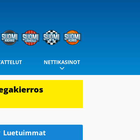
TATTELUT
NETTIKASINOT
egakierros
Luetuimmat