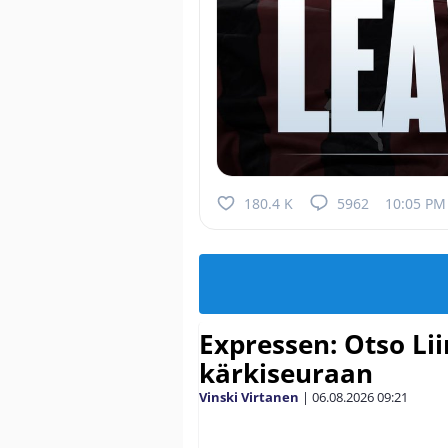
180.4 K
5962
10:05 PM 
Expressen: Otso Lii
kärkiseuraan
Vinski Virtanen
|
06.08.2026
09:21