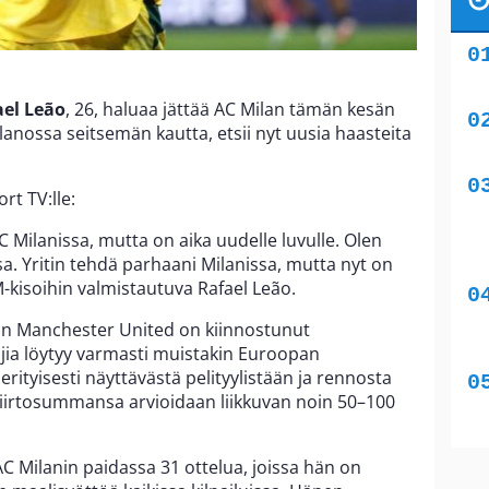
ael Leão
, 26, haluaa jättää AC Milan tämän kesän
ilanossa seitsemän kautta, etsii nyt uusia haasteita
rt TV:lle:
AC Milanissa, mutta on aika uudelle luvulle. Olen
a. Yritin tehdä parhaani Milanissa, mutta nyt on
MM-kisoihin valmistautuva Rafael Leão.
in Manchester United on kiinnostunut
ajia löytyy varmasti muistakin Euroopan
rityisesti näyttävästä pelityylistään ja rennosta
iirtosummansa arvioidaan liikkuvan noin 50–100
C Milanin paidassa 31 ottelua, joissa hän on