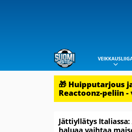
VEIKKAUSLIIG
🎁 Huipputarjous 
Reactoonz-peliin - 
Jättiyllätys Italiassa
haluaa vaihtaa mai