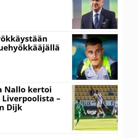
hyökkäystään
uehyökkääjällä
 Nallo kertoi
Liverpoolista –
n Dijk