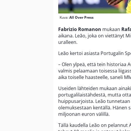
Kuva:
All Over Press
Fabrizio Romanon
mukaan
Raf
aikana. Leão, joka on viettänyt M
uralleen.
Leão kertoi asiasta Portugalin Spo
– Olen ylpeä, että tein historiaa 
valmis pelaamaan toisessa liigass
aika toiselle haasteelle, saneli 
Useiden lähteiden mukaan ainak
portugalilaistähdestä, mutta ott
huippusarjoista. Leão tunnetaan e
olemuksestaan kentällä. Hänen s
miljoonan euron välillä.
Tällä kaudella Leão on pelannut A