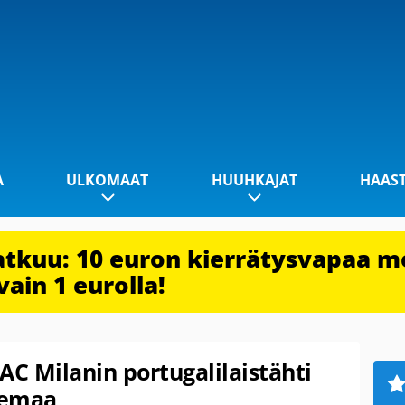
A
ULKOMAAT
HUUHKAJAT
HAAS
jatkuu: 10 euron kierrätysvapaa m
vain 1 eurolla!
: AC Milanin portugalilaistähti
semaa