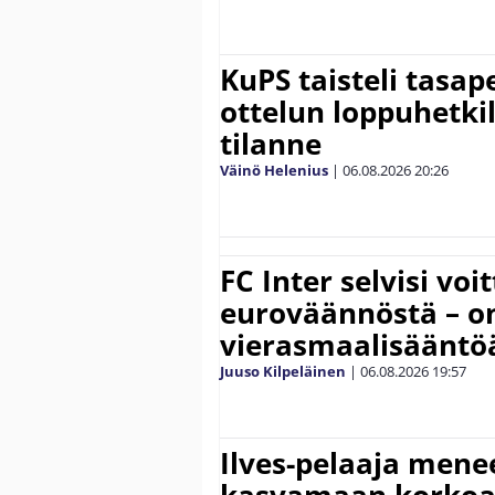
KuPS taisteli tasap
ottelun loppuhetki
tilanne
Väinö Helenius
|
06.08.2026
20:26
FC Inter selvisi voi
euroväännöstä – on
vierasmaalisääntö
Juuso Kilpeläinen
|
06.08.2026
19:57
Ilves-pelaaja men