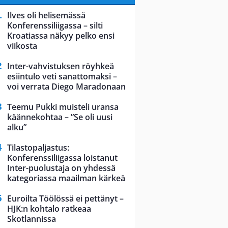
Ilves oli helisemässä
Konferenssiliigassa – silti
Kroatiassa näkyy pelko ensi
viikosta
Inter-vahvistuksen röyhkeä
esiintulo veti sanattomaksi –
voi verrata Diego Maradonaan
Teemu Pukki muisteli uransa
käännekohtaa – ”Se oli uusi
alku”
Tilastopaljastus:
Konferenssiliigassa loistanut
Inter-puolustaja on yhdessä
kategoriassa maailman kärkeä
Euroilta Töölössä ei pettänyt –
HJK:n kohtalo ratkeaa
Skotlannissa