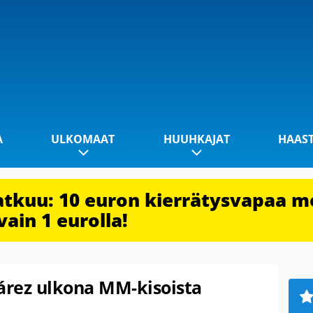
A
ULKOMAAT
HUUHKAJAT
HAAS
jatkuu: 10 euron kierrätysvapaa m
vain 1 eurolla!
uárez ulkona MM-kisoista