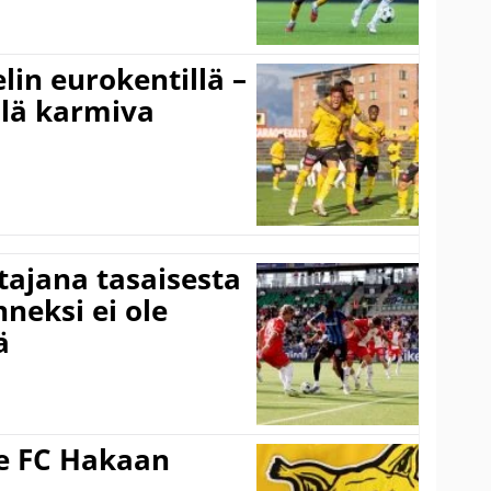
elin eurokentillä –
llä karmiva
ttajana tasaisesta
neksi ei ole
ä
ee FC Hakaan