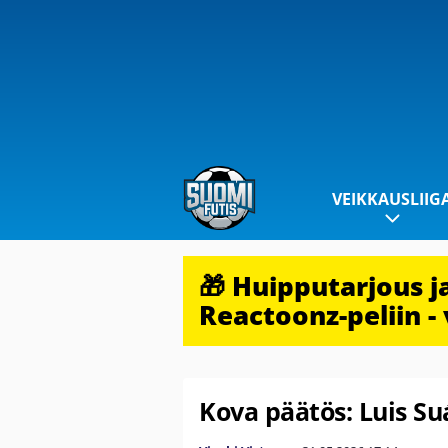
VEIKKAUSLIIG
🎁 Huipputarjous 
Reactoonz-peliin - 
Kova päätös: Luis S