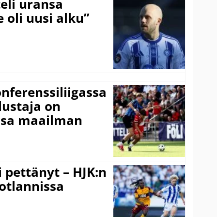
eli uransa
 oli uusi alku”
onferenssiliigassa
lustaja on
ssa maailman
i pettänyt – HJK:n
otlannissa