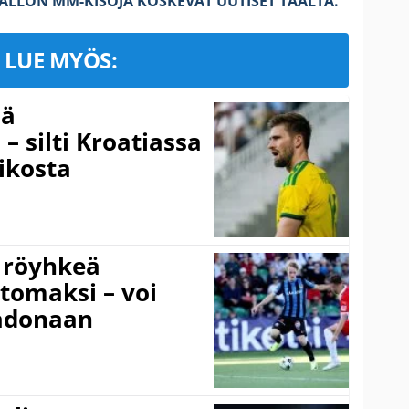
PALLON MM-KISOJA KOSKEVAT UUTISET TÄÄLTÄ.
LUE MYÖS:
sä
– silti Kroatiassa
ikosta
 röyhkeä
ttomaksi – voi
adonaan