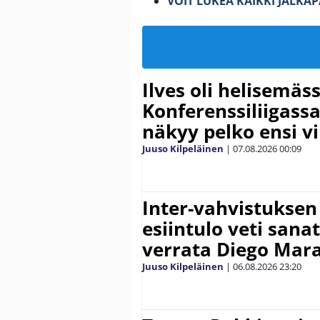
VOIT LUKEA KAIKKI JALKA
Ilves oli helisemäs
Konferenssiliigassa 
näkyy pelko ensi vi
Juuso Kilpeläinen
|
07.08.2026
00:09
Inter-vahvistuksen
esiintulo veti sana
verrata Diego Mar
Juuso Kilpeläinen
|
06.08.2026
23:20