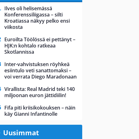
Ilves oli helisemässä
Konferenssiliigassa – silti
Kroatiassa näkyy pelko ensi
viikosta
Euroilta Töölössä ei pettänyt –
HJK:n kohtalo ratkeaa
Skotlannissa
Inter-vahvistuksen röyhkeä
esiintulo veti sanattomaksi –
voi verrata Diego Maradonaan
Virallista: Real Madrid teki 140
miljoonan euron jättidiilin!
Fifa piti kriisikokouksen – näin
käy Gianni Infantinolle
Uusimmat