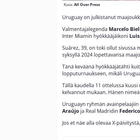
Kuva:
All Over Press
Uruguay on julkistanut maajoukku
Valmentajalegenda
Marcelo Bie
Inter Miamin hyökkääjäikoni
Luis
Suárez, 39, on toki ollut sivussa 
syksyllä 2024 lopettavansa maaj
Tänä keväänä hyökkääjätähti kuit
lopputurnaukseen, mikäli Urugu
Tällä kaudella 11 ottelussa kuusi
kelvannut mukaan. Hänen nimeään 
Uruguayn ryhmän avainpelaajii
Araújo
ja Real Madridin
Federico
Jos et näe alla olevaa X-päivityst