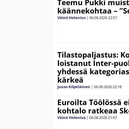
Teemu Pukki muist
käännekohtaa – ”Se
Väinö Helenius
|
06.08.2026
22:57
Tilastopaljastus: K
loistanut Inter-puo
yhdessä kategoria
kärkeä
Juuso Kilpeläinen
|
06.08.2026
22:18
Euroilta Töölössä e
kohtalo ratkeaa Sk
Väinö Helenius
|
06.08.2026
21:07