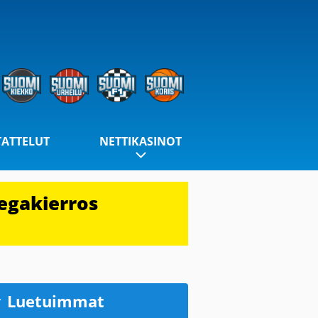
TATTELUT
NETTIKASINOT
egakierros
Luetuimmat