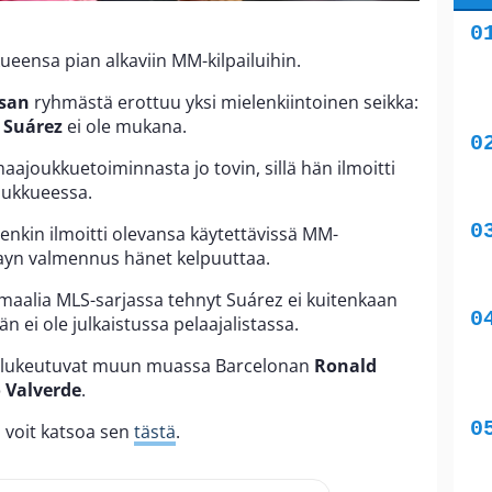
eensa pian alkaviin MM-kilpailuihin.
lsan
ryhmästä erottuu yksi mielenkiintoinen seikka:
 Suárez
ei ole mukana.
maajoukkuetoiminnasta jo tovin, sillä hän ilmoitti
oukkueessa.
enkin ilmoitti olevansa käytettävissä MM-
ayn valmennus hänet kelpuuttaa.
 maalia MLS-sarjassa tehnyt Suárez ei kuitenkaan
ei ole julkaistussa pelaajalistassa.
n lukeutuvat muun muassa Barcelonan
Ronald
 Valverde
.
ä, voit katsoa sen
tästä
.