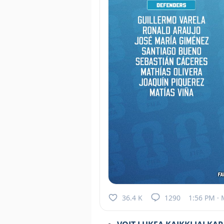
36.4 K
1290
1:56 PM · 