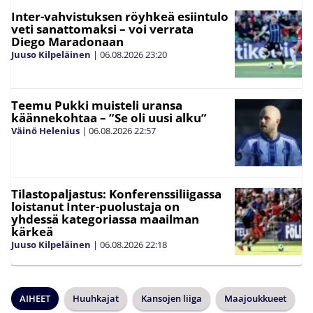
Inter-vahvistuksen röyhkeä esiintulo
veti sanattomaksi – voi verrata
Diego Maradonaan
Juuso Kilpeläinen
|
06.08.2026
23:20
Teemu Pukki muisteli uransa
käännekohtaa – ”Se oli uusi alku”
Väinö Helenius
|
06.08.2026
22:57
Tilastopaljastus: Konferenssiliigassa
loistanut Inter-puolustaja on
yhdessä kategoriassa maailman
kärkeä
Juuso Kilpeläinen
|
06.08.2026
22:18
AIHEET
Huuhkajat
Kansojen liiga
Maajoukkueet