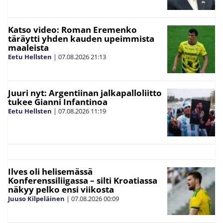
Katso video: Roman Eremenko
täräytti yhden kauden upeimmista
maaleista
Eetu Hellsten
|
07.08.2026
21:13
Juuri nyt: Argentiinan jalkapalloliitto
tukee Gianni Infantinoa
Eetu Hellsten
|
07.08.2026
11:19
Ilves oli helisemässä
Konferenssiliigassa – silti Kroatiassa
näkyy pelko ensi viikosta
Juuso Kilpeläinen
|
07.08.2026
00:09