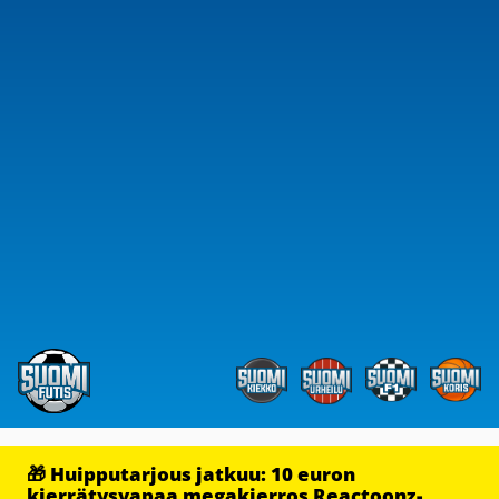
🎁 Huipputarjous jatkuu: 10 euron
kierrätysvapaa megakierros Reactoonz-