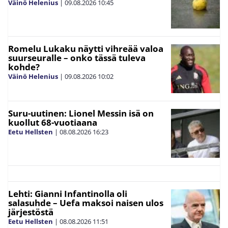
Väinö Helenius
|
09.08.2026
10:45
Romelu Lukaku näytti vihreää valoa
suurseuralle – onko tässä tuleva
kohde?
Väinö Helenius
|
09.08.2026
10:02
Suru-uutinen: Lionel Messin isä on
kuollut 68-vuotiaana
Eetu Hellsten
|
08.08.2026
16:23
Lehti: Gianni Infantinolla oli
salasuhde – Uefa maksoi naisen ulos
järjestöstä
Eetu Hellsten
|
08.08.2026
11:51