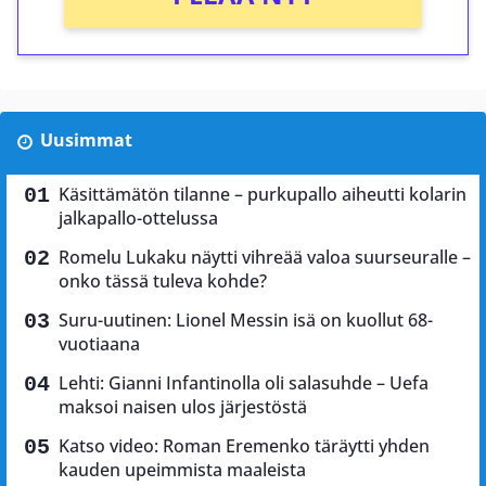
Uusimmat
Käsittämätön tilanne – purkupallo aiheutti kolarin
jalkapallo-ottelussa
Romelu Lukaku näytti vihreää valoa suurseuralle –
onko tässä tuleva kohde?
Suru-uutinen: Lionel Messin isä on kuollut 68-
vuotiaana
Lehti: Gianni Infantinolla oli salasuhde – Uefa
maksoi naisen ulos järjestöstä
Katso video: Roman Eremenko täräytti yhden
kauden upeimmista maaleista