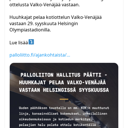
ottelusta Valko-Venäjää vastaan.
Huuhkajat pelaa kotiottelun Valko-Venäjää
vastaan 29. syyskuuta Helsingin
Olympiastadionilla.
Lue lisää
palloliitto.fi/ajankohtaista/…