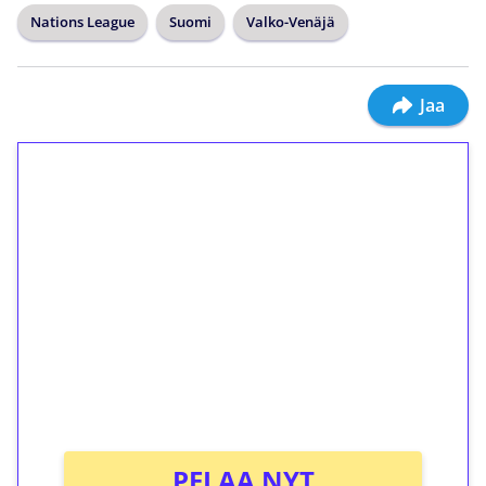
Nations League
Suomi
Valko-Venäjä
Jaa
1€ = 10€ arvosta
ilmaiskierroksia ilman
kierrätystä!
Talleta 1€
Saat heti 50 ilmaiskierrosta Tuohi 1000 -
peliin (arvo 0,20€ per kierros)!
Ei kierrätysvaatimusta!
PELAA NYT