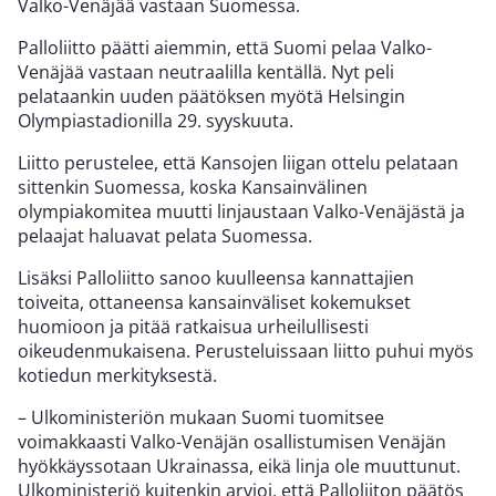
Valko-Venäjää vastaan Suomessa.
Palloliitto päätti aiemmin, että Suomi pelaa Valko-
Venäjää vastaan neutraalilla kentällä. Nyt peli
pelataankin uuden päätöksen myötä Helsingin
Olympiastadionilla 29. syyskuuta.
Liitto perustelee, että Kansojen liigan ottelu pelataan
sittenkin Suomessa, koska Kansainvälinen
olympiakomitea muutti linjaustaan Valko-Venäjästä ja
pelaajat haluavat pelata Suomessa.
Lisäksi Palloliitto sanoo kuulleensa kannattajien
toiveita, ottaneensa kansainväliset kokemukset
huomioon ja pitää ratkaisua urheilullisesti
oikeudenmukaisena. Perusteluissaan liitto puhui myös
kotiedun merkityksestä.
– Ulkoministeriön mukaan Suomi tuomitsee
voimakkaasti Valko-Venäjän osallistumisen Venäjän
hyökkäyssotaan Ukrainassa, eikä linja ole muuttunut.
Ulkoministeriö kuitenkin arvioi, että Palloliiton päätös