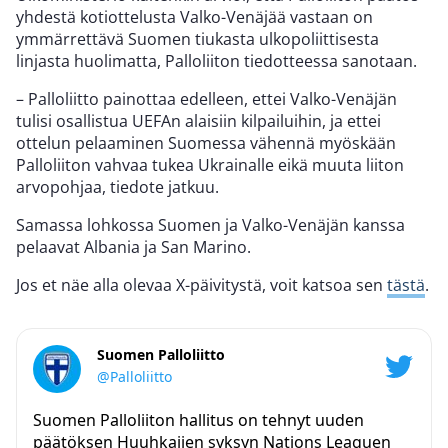
yhdestä kotiottelusta Valko-Venäjää vastaan on
ymmärrettävä Suomen tiukasta ulkopoliittisesta
linjasta huolimatta, Palloliiton tiedotteessa sanotaan.
– Palloliitto painottaa edelleen, ettei Valko-Venäjän
tulisi osallistua UEFAn alaisiin kilpailuihin, ja ettei
ottelun pelaaminen Suomessa vähennä myöskään
Palloliiton vahvaa tukea Ukrainalle eikä muuta liiton
arvopohjaa, tiedote jatkuu.
Samassa lohkossa Suomen ja Valko-Venäjän kanssa
pelaavat Albania ja San Marino.
Jos et näe alla olevaa X-päivitystä, voit katsoa sen
tästä
.
Suomen Palloliitto
@Palloliitto
Suomen Palloliiton hallitus on tehnyt uuden
päätöksen Huuhkajien syksyn Nations Leaguen