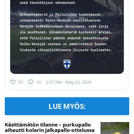
55
10
2:57 PM · May 22, 2026
LUE MYÖS:
Käsittämätön tilanne – purkupallo
aiheutti kolarin jalkapallo-ottelussa