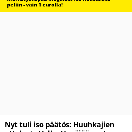
peliin - vain 1 eurolla!
Nyt tuli iso päätös: Huuhkajien