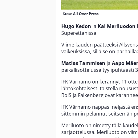
Kuva:
All Over Press
Hugo Kedon
ja
Kai Meriluodon
Superettanissa.
Viime kauden päätteeksi Allsven
vaikeuksissa, sillä se on parhaill
Matias Tammisen
ja
Aapo Mäe
paikallisottelussa tyylipuhtaasti 3
IFK Värnamo on kerännyt 11 ottel
lähtökohtaisesti taistella nousus
BoIS ja Falkenberg ovat karanne
IFK Värnamo nappasi neljästä en
sittemmin pelannut seitsemän per
Meriluoto on nimetty tällä kaud
sarjaottelussa. Meriluoto on viime