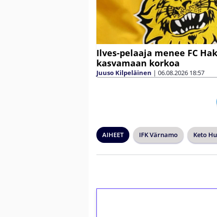
Ilves-pelaaja menee FC Ha
kasvamaan korkoa
Juuso Kilpeläinen
|
06.08.2026
18:57
AIHEET
IFK Värnamo
Keto H
1€ = 10€ arvosta 