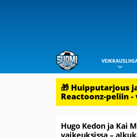
VEIKKAUSLIIG
🎁 Huipputarjous 
Reactoonz-peliin - 
Hugo Kedon ja Kai M
vaikeuksissa – alkuk