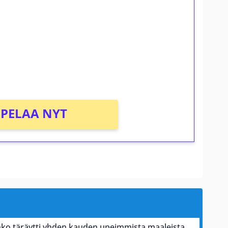
osta Tuohi 1000 -peliin (arvo 0,20€ per
PELAA NYT
ko täräytti yhden kauden upeimmista maaleista