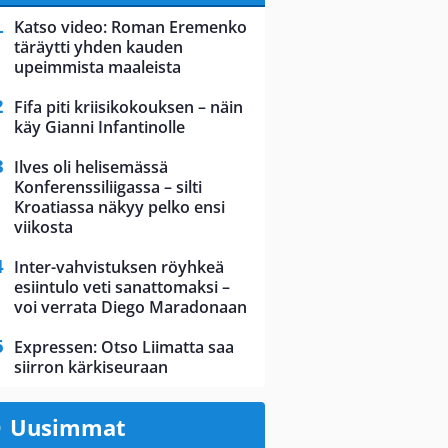
Katso video: Roman Eremenko
täräytti yhden kauden
upeimmista maaleista
Fifa piti kriisikokouksen – näin
käy Gianni Infantinolle
Ilves oli helisemässä
Konferenssiliigassa – silti
Kroatiassa näkyy pelko ensi
viikosta
Inter-vahvistuksen röyhkeä
esiintulo veti sanattomaksi –
voi verrata Diego Maradonaan
Expressen: Otso Liimatta saa
siirron kärkiseuraan
Uusimmat