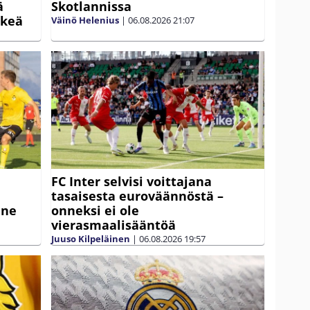
ä
Skotlannissa
rkeä
Väinö Helenius
|
06.08.2026
21:07
FC Inter selvisi voittajana
tasaisesta euroväännöstä –
nne
onneksi ei ole
vierasmaalisääntöä
Juuso Kilpeläinen
|
06.08.2026
19:57