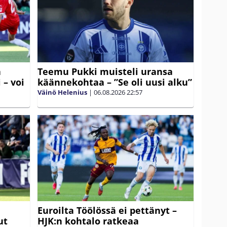
ä
Teemu Pukki muisteli uransa
 – voi
käännekohtaa – ”Se oli uusi alku”
Väinö Helenius
|
06.08.2026
22:57
Euroilta Töölössä ei pettänyt –
ut
HJK:n kohtalo ratkeaa