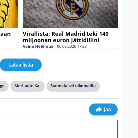
kaan
Virallista: Real Madrid teki 140
miljoonan euron jättidiilin!
Väinö Helenius
|
06.08.2026
17:38
Lataa lisää
ugo
Meriluoto Kai
Suomalaiset ulkomailla
Jaa
ilmaiskierroksia ilman