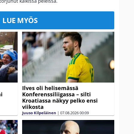
orjunut kaikissa peleissä.
LUE MYÖS
Ilves oli helisemässä
ni
Konferenssiliigassa – silti
Kroatiassa näkyy pelko ensi
viikosta
Juuso Kilpeläinen
|
07.08.2026
00:09