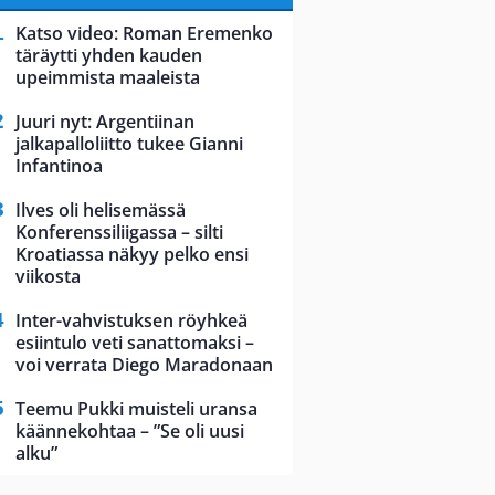
Katso video: Roman Eremenko
täräytti yhden kauden
upeimmista maaleista
Juuri nyt: Argentiinan
jalkapalloliitto tukee Gianni
Infantinoa
Ilves oli helisemässä
Konferenssiliigassa – silti
Kroatiassa näkyy pelko ensi
viikosta
Inter-vahvistuksen röyhkeä
esiintulo veti sanattomaksi –
voi verrata Diego Maradonaan
Teemu Pukki muisteli uransa
käännekohtaa – ”Se oli uusi
alku”