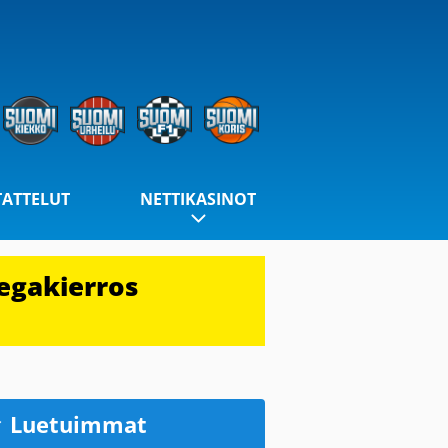
TATTELUT
NETTIKASINOT
egakierros
Luetuimmat