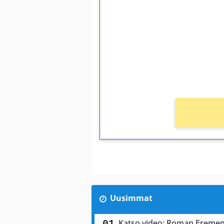
kierrätystä!
Talleta 1€
Saat heti 50 ilmaiskierr
kierros)!
Ei kierrätysvaatimusta!
Uusimmat
Katso video: Roman Eremen