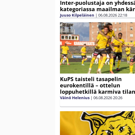
Inter-puolustaja on yhdess
kategoriassa maailman kä
Juuso Kilpeläinen
|
06.08.2026
22:18
KuPS taisteli tasapelin
eurokentillä – ottelun
loppuhetkillä karmiva tila
Väinö Helenius
|
06.08.2026
20:26