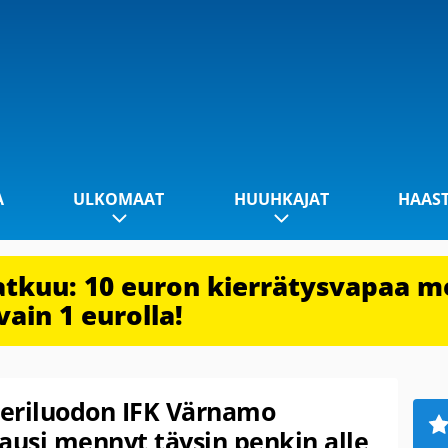
A
ULKOMAAT
HUUHKAJAT
HAAS
jatkuu: 10 euron kierrätysvapaa m
vain 1 eurolla!
eriluodon IFK Värnamo
ausi mennyt täysin penkin alle