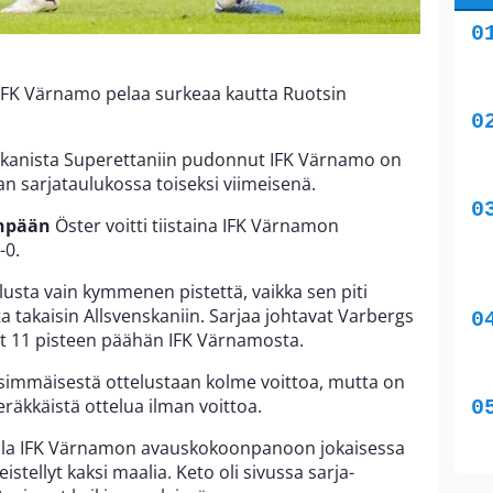
IFK Värnamo pelaa surkeaa kautta Ruotsin
skanista Superettaniin pudonnut IFK Värnamo on
aan sarjataulukossa toiseksi viimeisenä.
npään
Öster voitti tiistaina IFK Värnamon
-0.
usta vain kymmenen pistettä, vaikka sen piti
ta takaisin Allsvenskaniin. Sarjaa johtavat Varbergs
et 11 pisteen päähän IFK Värnamosta.
simmäisestä ottelustaan kolme voittoa, mutta on
äkkäistä ottelua ilman voittoa.
ella IFK Värnamon avauskokoonpanoon jokaisessa
istellyt kaksi maalia. Keto oli sivussa sarja-