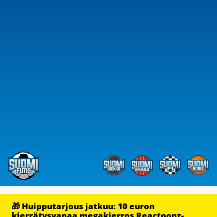
🎁 Huipputarjous jatkuu: 10 euron
kierrätysvapaa megakierros Reactoonz-