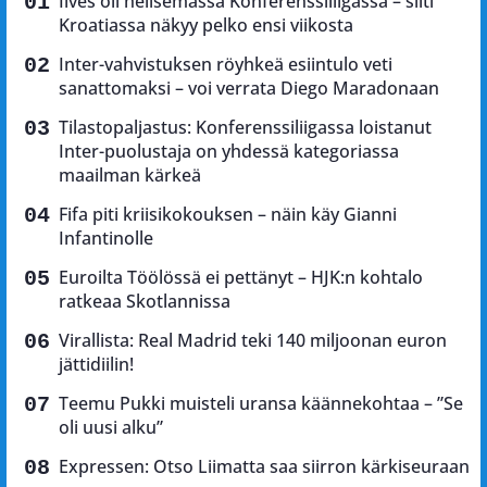
Ilves oli helisemässä Konferenssiliigassa – silti
Kroatiassa näkyy pelko ensi viikosta
Inter-vahvistuksen röyhkeä esiintulo veti
sanattomaksi – voi verrata Diego Maradonaan
Tilastopaljastus: Konferenssiliigassa loistanut
Inter-puolustaja on yhdessä kategoriassa
maailman kärkeä
Fifa piti kriisikokouksen – näin käy Gianni
Infantinolle
Euroilta Töölössä ei pettänyt – HJK:n kohtalo
ratkeaa Skotlannissa
Virallista: Real Madrid teki 140 miljoonan euron
jättidiilin!
Teemu Pukki muisteli uransa käännekohtaa – ”Se
oli uusi alku”
Expressen: Otso Liimatta saa siirron kärkiseuraan