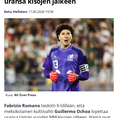
uransa kisojen jälkeen
Eetu Hellsten
17.06.2026
19:56
Kuva:
All Over Press
Fabrizio Romano
tiedotti X-tilillään, että
meksikolainen kulttivahti
Guillermo Ochoa
lopettaa
uransa tämän vuoden MM-kisojen jälkeen. Nämä ovat