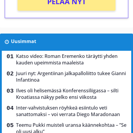
PELAA NYT
Uusimmat
Katso video: Roman Eremenko täräytti yhden
kauden upeimmista maaleista
Juuri nyt: Argentiinan jalkapalloliitto tukee Gianni
Infantinoa
Ilves oli helisemässä Konferenssiliigassa – silti
Kroatiassa näkyy pelko ensi viikosta
Inter-vahvistuksen röyhkeä esiintulo veti
sanattomaksi – voi verrata Diego Maradonaan
Teemu Pukki muisteli uransa käännekohtaa – ”Se
oli uusi alku”