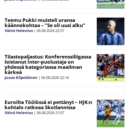
Teemu Pukki muisteli uransa
käännekohtaa – ”Se oli uusi alku”
Väinö Helenius
|
06.08.2026
22:57
Tilastopaljastus: Konferenssiliigassa
loistanut Inter-puolustaja on
yhdessä kategoriassa maailman
kärkeä
Juuso Kilpeläinen
|
06.08.2026
22:18
Euroilta Töölössä ei pettänyt – HJK:n
kohtalo ratkeaa Skotlannissa
Väinö Helenius
|
06.08.2026
21:07