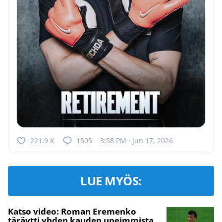
221.9 K
1505
3:58 PM · Jun 17, 2026
LUE MYÖS:
Katso video: Roman Eremenko
täräytti yhden kauden upeimmista