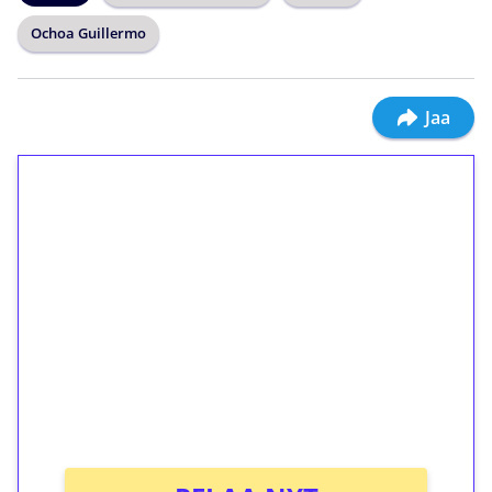
Ochoa Guillermo
Jaa
1€ = 10€ arvosta
ilmaiskierroksia ilman
kierrätystä!
Talleta 1€
Saat heti 50 ilmaiskierrosta Tuohi 1000 -
peliin (arvo 0,20€ per kierros)!
Ei kierrätysvaatimusta!