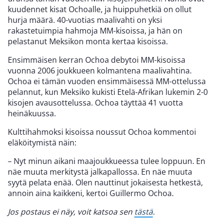
kuudennet kisat Ochoalle, ja huippuhetkiä on ollut
hurja määrä. 40-vuotias maalivahti on yksi
rakastetuimpia hahmoja MM-kisoissa, ja hän on
pelastanut Meksikon monta kertaa kisoissa.
Ensimmäisen kerran Ochoa debytoi MM-kisoissa
vuonna 2006 joukkueen kolmantena maalivahtina.
Ochoa ei tämän vuoden ensimmäisessä MM-ottelussa
pelannut, kun Meksiko kukisti Etelä-Afrikan lukemin 2-0
kisojen avausottelussa. Ochoa täyttää 41 vuotta
heinäkuussa.
Kulttihahmoksi kisoissa noussut Ochoa kommentoi
eläköitymistä näin:
– Nyt minun aikani maajoukkueessa tulee loppuun. En
näe muuta merkitystä jalkapallossa. En näe muuta
syytä pelata enää. Olen nauttinut jokaisesta hetkestä,
annoin aina kaikkeni, kertoi Guillermo Ochoa.
Jos postaus ei näy, voit katsoa sen
tästä
.