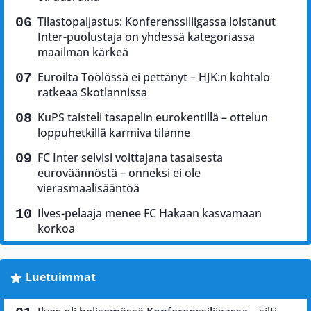
Tilastopaljastus: Konferenssiliigassa loistanut
Inter-puolustaja on yhdessä kategoriassa
maailman kärkeä
Euroilta Töölössä ei pettänyt – HJK:n kohtalo
ratkeaa Skotlannissa
KuPS taisteli tasapelin eurokentillä – ottelun
loppuhetkillä karmiva tilanne
FC Inter selvisi voittajana tasaisesta
euroväännöstä – onneksi ei ole
vierasmaalisääntöä
Ilves-pelaaja menee FC Hakaan kasvamaan
korkoa
Luetuimmat