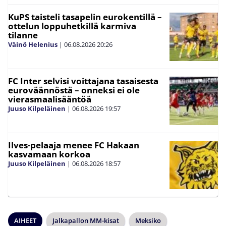
KuPS taisteli tasapelin eurokentillä –
ottelun loppuhetkillä karmiva
tilanne
Väinö Helenius
|
06.08.2026
20:26
FC Inter selvisi voittajana tasaisesta
euroväännöstä – onneksi ei ole
vierasmaalisääntöä
Juuso Kilpeläinen
|
06.08.2026
19:57
Ilves-pelaaja menee FC Hakaan
kasvamaan korkoa
Juuso Kilpeläinen
|
06.08.2026
18:57
AIHEET
Jalkapallon MM-kisat
Meksiko