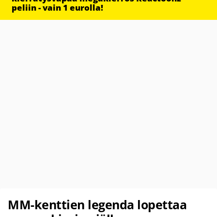
peliin - vain 1 eurolla!
MM-kenttien legenda lopettaa