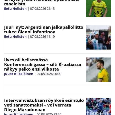
maaleista
Eetu Hellsten
|
07.08.2026
21:13
Juuri nyt: Argentiinan jalkapalloliitto
tukee Gianni Infantinoa
Eetu Hellsten
|
07.08.2026
11:19
Ilves oli helisemässä
Konferenssiliigassa – silti Kroatiassa
näkyy pelko ensi viikosta
Juuso Kilpeläinen
|
07.08.2026
00:09
Inter-vahvistuksen röyhkeä esiintulo
veti sanattomaksi – voi verrata
Diego Maradonaan
Juuso Kilpeläinen
|
06.08.2026
23:20