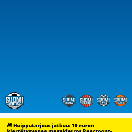
🎁 Huipputarjous jatkuu: 10 euron
kierrätysvapaa megakierros Reactoonz-