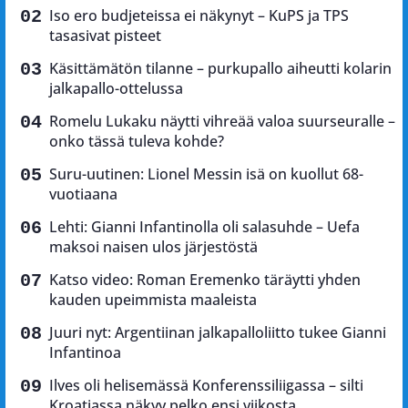
Iso ero budjeteissa ei näkynyt – KuPS ja TPS
tasasivat pisteet
Käsittämätön tilanne – purkupallo aiheutti kolarin
jalkapallo-ottelussa
Romelu Lukaku näytti vihreää valoa suurseuralle –
onko tässä tuleva kohde?
Suru-uutinen: Lionel Messin isä on kuollut 68-
vuotiaana
Lehti: Gianni Infantinolla oli salasuhde – Uefa
maksoi naisen ulos järjestöstä
Katso video: Roman Eremenko täräytti yhden
kauden upeimmista maaleista
Juuri nyt: Argentiinan jalkapalloliitto tukee Gianni
Infantinoa
Ilves oli helisemässä Konferenssiliigassa – silti
Kroatiassa näkyy pelko ensi viikosta