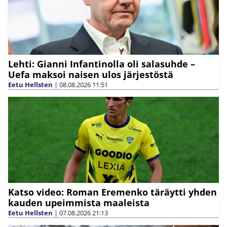
Lehti: Gianni Infantinolla oli salasuhde –
Uefa maksoi naisen ulos järjestöstä
Eetu Hellsten
|
08.08.2026
11:51
Katso video: Roman Eremenko täräytti yhden
kauden upeimmista maaleista
Eetu Hellsten
|
07.08.2026
21:13