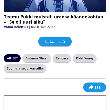
Teemu Pukki muisteli uransa käännekohtaa
– ”Se oli uusi alku”
Väinö Helenius
|
06.08.2026
22:57
Lataa lisää
AIHEET
Antman Oliver
Rangers
Röhl Danny
Suomalaiset ulkomailla
Jaa
🎁 Huipputarjous jatkuu: 10