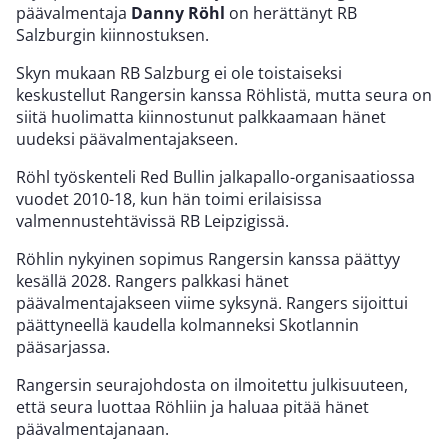
päävalmentaja
Danny Röhl
on herättänyt RB
Salzburgin kiinnostuksen.
Skyn mukaan RB Salzburg ei ole toistaiseksi
keskustellut Rangersin kanssa Röhlistä, mutta seura on
siitä huolimatta kiinnostunut palkkaamaan hänet
uudeksi päävalmentajakseen.
Röhl työskenteli Red Bullin jalkapallo-organisaatiossa
vuodet 2010-18, kun hän toimi erilaisissa
valmennustehtävissä RB Leipzigissä.
Röhlin nykyinen sopimus Rangersin kanssa päättyy
kesällä 2028. Rangers palkkasi hänet
päävalmentajakseen viime syksynä. Rangers sijoittui
päättyneellä kaudella kolmanneksi Skotlannin
pääsarjassa.
Rangersin seurajohdosta on ilmoitettu julkisuuteen,
että seura luottaa Röhliin ja haluaa pitää hänet
päävalmentajanaan.