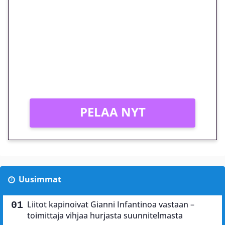
euron kierrätysvapaa
megakierros Reactoonz-
peliin – vain 1 eurolla!
Peli: Reactoonz
Vain uusille asiakkaille!
PELAA NYT
Uusimmat
Liitot kapinoivat Gianni Infantinoa vastaan –
toimittaja vihjaa hurjasta suunnitelmasta