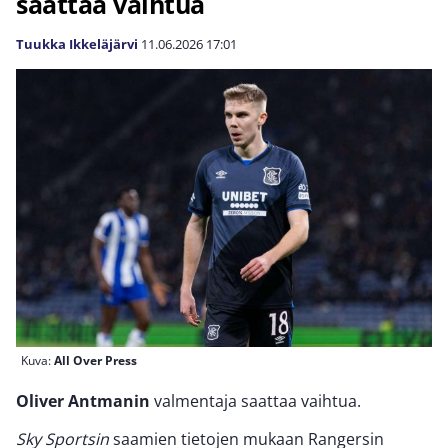
saattaa vaihtua
Tuukka Ikkeläjärvi
11.06.2026
17:01
Kuva:
All Over Press
Oliver Antmanin
valmentaja saattaa vaihtua.
Sky Sportsin
saamien tietojen mukaan Rangersin