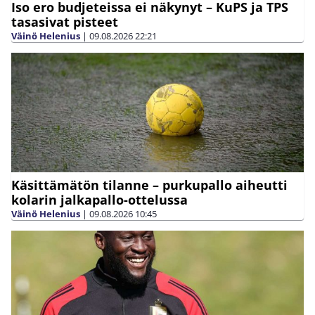
Iso ero budjeteissa ei näkynyt – KuPS ja TPS
tasasivat pisteet
Väinö Helenius
|
09.08.2026
22:21
Käsittämätön tilanne – purkupallo aiheutti
kolarin jalkapallo-ottelussa
Väinö Helenius
|
09.08.2026
10:45