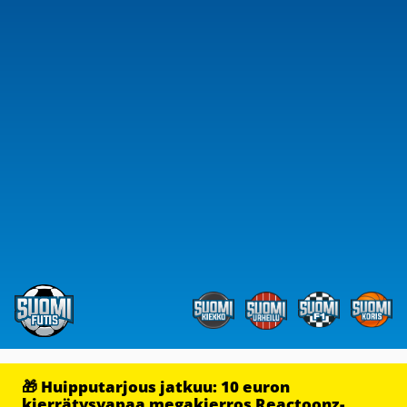
🎁 Huipputarjous jatkuu: 10 euron
kierrätysvapaa megakierros Reactoonz-