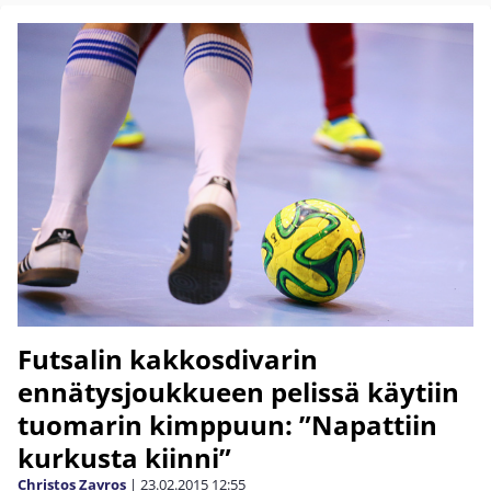
Futsalin kakkosdivarin
ennätysjoukkueen pelissä käytiin
tuomarin kimppuun: ”Napattiin
kurkusta kiinni”
Christos Zavros
|
23.02.2015
12:55