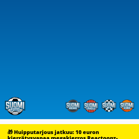
🎁 Huipputarjous jatkuu: 10 euron
kierrätysvapaa megakierros Reactoonz-