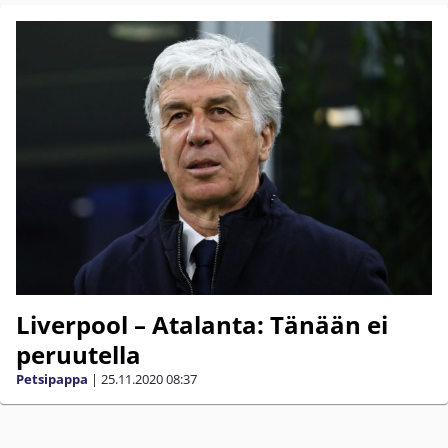
Liverpool – Atalanta: Tänään ei
peruutella
Petsipappa
|
25.11.2020
08:37