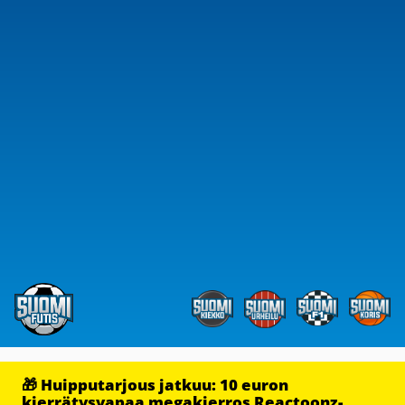
🎁 Huipputarjous jatkuu: 10 euron
kierrätysvapaa megakierros Reactoonz-