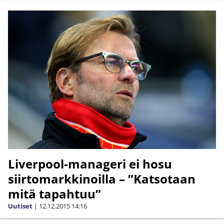
Liverpool-manageri ei hosu
siirtomarkkinoilla – ”Katsotaan
mitä tapahtuu”
Uutiset
|
12.12.2015
14:16