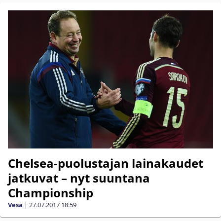
Chelsea-puolustajan lainakaudet
jatkuvat – nyt suuntana
Championship
Vesa
|
27.07.2017
18:59