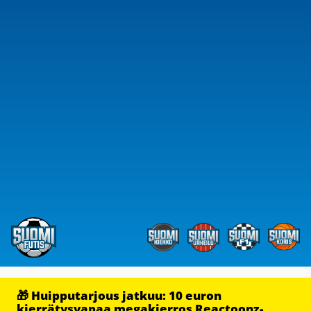
🎁 Huipputarjous jatkuu: 10 euron
kierrätysvapaa megakierros Reactoonz-