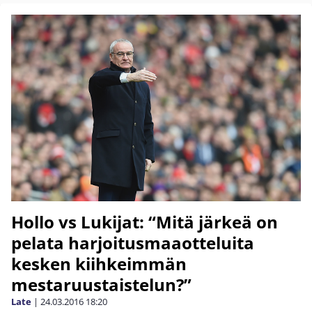
Hollo vs Lukijat: “Mitä järkeä on
pelata harjoitusmaaotteluita
kesken kiihkeimmän
mestaruustaistelun?”
Late
|
24.03.2016
18:20