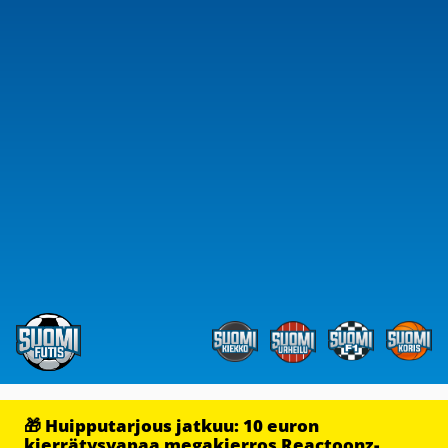
🎁 Huipputarjous jatkuu: 10 euron
kierrätysvapaa megakierros Reactoonz-