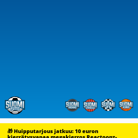
🎁 Huipputarjous jatkuu: 10 euron
kierrätysvapaa megakierros Reactoonz-