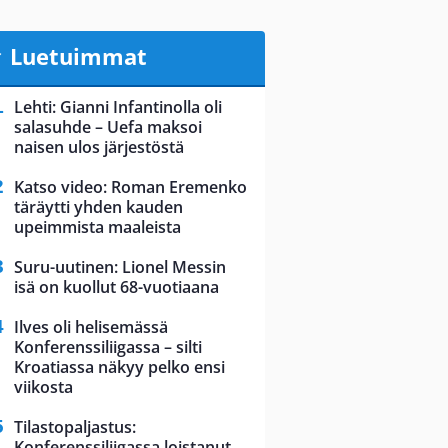
Luetuimmat
Lehti: Gianni Infantinolla oli
salasuhde – Uefa maksoi
naisen ulos järjestöstä
Katso video: Roman Eremenko
täräytti yhden kauden
upeimmista maaleista
Suru-uutinen: Lionel Messin
isä on kuollut 68-vuotiaana
Ilves oli helisemässä
Konferenssiliigassa – silti
Kroatiassa näkyy pelko ensi
viikosta
Tilastopaljastus:
Konferenssiliigassa loistanut