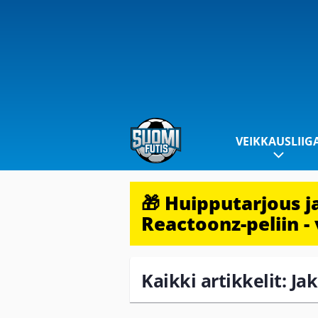
VEIKKAUSLIIG
🎁 Huipputarjous 
Reactoonz-peliin - 
Kaikki artikkelit: Jak