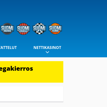
TATTELUT
NETTIKASINOT
egakierros