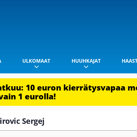
A
ULKOMAAT
HUUHKAJAT
HAAS
jatkuu: 10 euron kierrätysvapaa m
vain 1 eurolla!
irovic Sergej