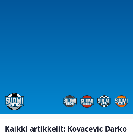
Kaikki artikkelit: Kovacevic Darko