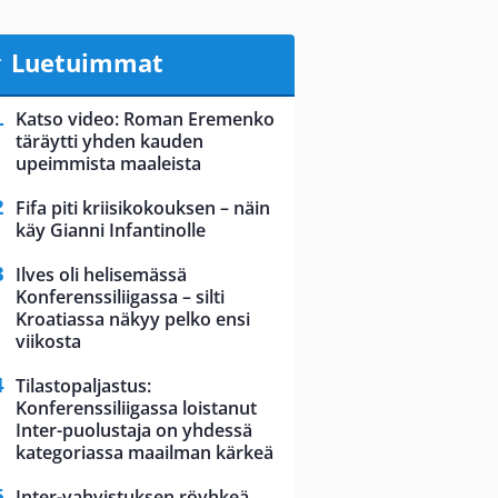
Luetuimmat
Katso video: Roman Eremenko
täräytti yhden kauden
upeimmista maaleista
Fifa piti kriisikokouksen – näin
käy Gianni Infantinolle
Ilves oli helisemässä
Konferenssiliigassa – silti
Kroatiassa näkyy pelko ensi
viikosta
Tilastopaljastus:
Konferenssiliigassa loistanut
Inter-puolustaja on yhdessä
kategoriassa maailman kärkeä
Inter-vahvistuksen röyhkeä