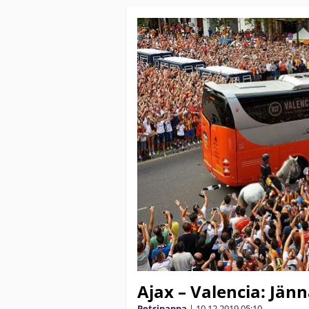
Ajax – Valencia: Jä
Petsipappa
|
10.12.2019
05:10