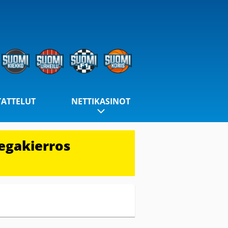
TATTELUT
NETTIKASINOT
egakierros