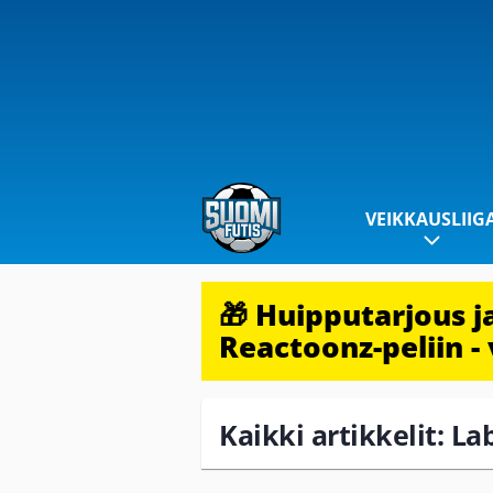
VEIKKAUSLIIG
🎁 Huipputarjous 
Reactoonz-peliin - 
Kaikki artikkelit: L