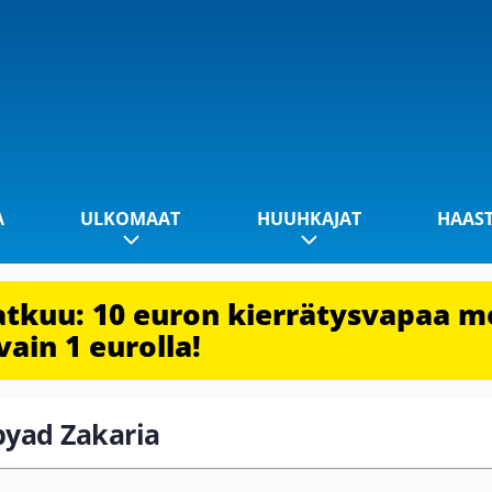
A
ULKOMAAT
HUUHKAJAT
HAAS
jatkuu: 10 euron kierrätysvapaa m
vain 1 eurolla!
abyad Zakaria