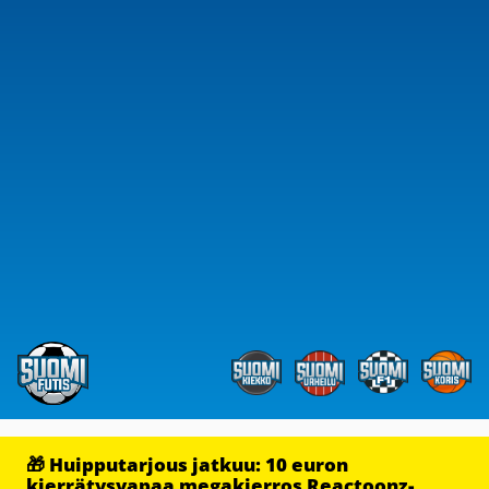
🎁 Huipputarjous jatkuu: 10 euron
kierrätysvapaa megakierros Reactoonz-