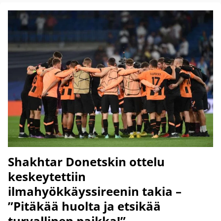
Shakhtar Donetskin ottelu
keskeytettiin
ilmahyökkäyssireenin takia –
”Pitäkää huolta ja etsikää
turvallinen paikka!”