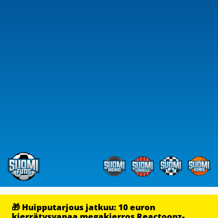
🎁 Huipputarjous jatkuu: 10 euron
kierrätysvapaa megakierros Reactoonz-