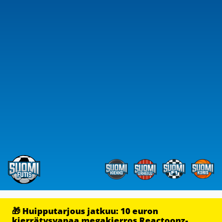
🎁 Huipputarjous jatkuu: 10 euron
kierrätysvapaa megakierros Reactoonz-