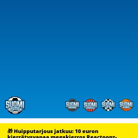
🎁 Huipputarjous jatkuu: 10 euron
kierrätysvapaa megakierros Reactoonz-